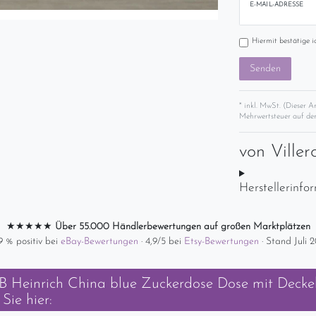
E-MAIL-ADRESSE
Hiermit bestätige i
Senden
* inkl. MwSt. (Dieser A
Mehrwertsteuer auf der
von
Ville
Herstellerinfo
★★★★★
Über 55.000 Händlerbewertungen auf großen Marktplätzen
9 % positiv bei
eBay-Bewertungen
· 4,9/5 bei
Etsy-Bewertungen
· Stand Juli 
B Heinrich China blue Zuckerdose Dose mit Decke
Sie hier: