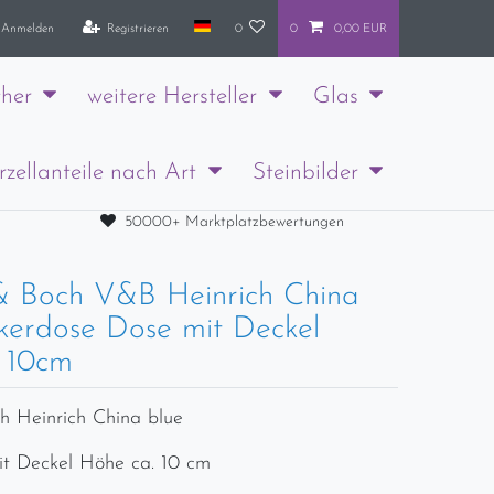
Anmelden
Registrieren
0
0
0,00 EUR
her
weitere Hersteller
Glas
rzellanteile nach Art
Steinbilder
50000+ Marktplatzbewertungen
 & Boch V&B Heinrich China
kerdose Dose mit Deckel
 10cm
ch Heinrich China blue
t Deckel Höhe ca. 10 cm