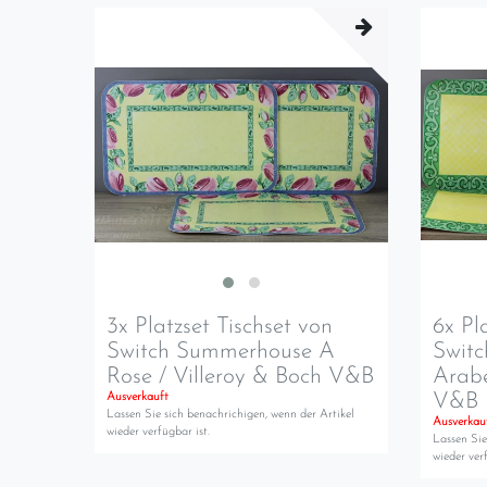
3x Platzset Tischset von
6x Pl
Switch Summerhouse A
Swit
Rose / Villeroy & Boch V&B
Arabe
V&B
Ausverkauft
Lassen Sie sich benachrichigen, wenn der Artikel
Ausverkau
wieder verfügbar ist.
Lassen Sie
wieder verf