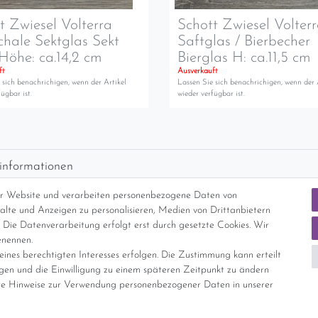
t Zwiesel Volterra
Schott Zwiesel Volter
chale Sektglas Sekt
Saftglas / Bierbecher
Höhe: ca.14,2 cm
Bierglas H: ca.11,5 cm
ft
Ausverkauft
 sich benachrichigen, wenn der Artikel
Lassen Sie sich benachrichigen, wenn der 
ügbar ist.
wieder verfügbar ist.
informationen
d per GLS (6,90 Euro) oder DHL (8,49 Euro ) inkl. MwSt. (innerhalb Deuts
er Website und verarbeiten personenbezogene Daten von
freie Lieferung ab 150 Euro Warenwert (innerhalb Deutschlands)
nhalte und Anzeigen zu personalisieren, Medien von Drittanbietern
cht Internationale Versandkosten
 Die Datenverarbeitung erfolgt erst durch gesetzte Cookies. Wir
enennen.
ines berechtigten Interesses erfolgen. Die Zustimmung kann erteilt
nterliegt gem. § 25a UStG der Differenzbesteuerung, ein Ausweis der Mehrwer
igen und die Einwilligung zu einem späteren Zeitpunkt zu ändern
e Hinweise zur Verwendung personenbezogener Daten in unserer
Daten­schutz­erklärung
AGB
Widerrufs­recht
Vertrag widerrufe