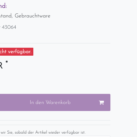
nd:
stand, Gebrauchtware
r
43064
ht verfügbar.
*
UR
In den Warenkorb
wir Sie, sobald der Artikel wieder verfügbar ist.