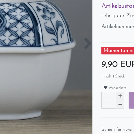
Artikelzusta
sehr guter Zu
Artikelnumme
Momentan nic
9,90 E
Inhalt
1
Stück
Wunschliste
Gerne informieren 