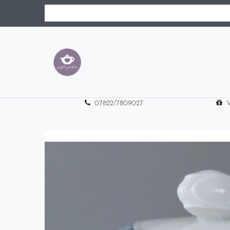
07822/7809027
V