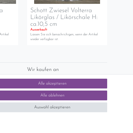
ra
Schott Zwiesel Volterra
Likörglas / Likörschale H:
ca.10,5 cm
Ausverkauft
Artikel
Lassen Sie sich benachrichigen, wenn der Artikel
wieder verfügbar ist.
Wir kaufen an
chlands)
Sie haben zuviel Porzellan im Schrank? Gerne
Alle akzeptieren
kaufen wir dieses an. Einfach unverbindliches
Angebot anfordern.
Alle ablehnen
Auswahl akzeptieren
tsteuer auf der Rechnung erfolgt nicht.)
SEHR GUT
5 / 5
aus 1414 Bewertungen
bei: ebay.de,
shopvote.de
Kontakt
n