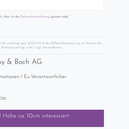
*
ch, dass ich die
Daten­schutz­erklärung
gelesen habe.
rtikel unterliegt gem. § 25a UStG der Differenzbesteuerung, ein Ausweis der
 Rechnung erfolgt nicht.) zzgl.
Versandkosten
roy & Boch AG
rmationen / Eu-Verantwortlicher
2026
l Höhe ca. 10cm
interessiert.