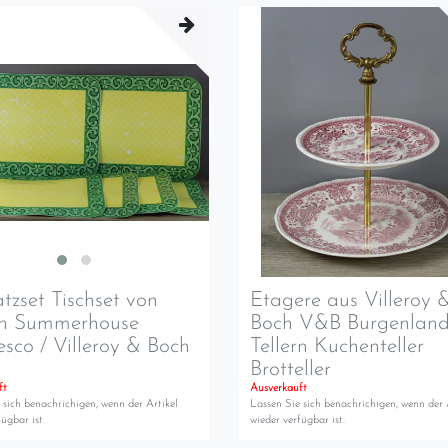
atzset Tischset von
Etagere aus Villeroy 
ch Summerhouse
Boch V&B Burgenland
sco / Villeroy & Boch
Tellern Kuchenteller
Brotteller
ft
Ausverkauft
 sich benachrichigen, wenn der Artikel
Lassen Sie sich benachrichigen, wenn der 
ügbar ist.
wieder verfügbar ist.