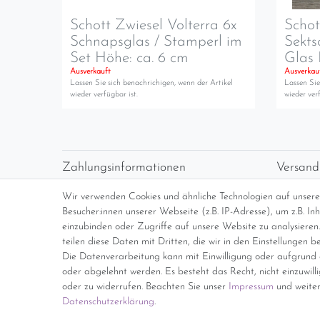
Schott Zwiesel Volterra 6x
Schot
Schnapsglas / Stamperl im
Sekts
Set Höhe: ca. 6 cm
Glas 
Ausverkauft
Ausverkau
Lassen Sie sich benachrichigen, wenn der Artikel
Lassen Sie
wieder verfügbar ist.
wieder verf
Zahlungsinformationen
Versand
Vorabüberweisung
Versan
Wir verwenden Cookies und ähnliche Technologien auf unser
Paypal
kosten
Besucher:innen unserer Webseite (z.B. IP-Adresse), um z.B. I
Abholung
Übersi
einzubinden oder Zugriffe auf unsere Website zu analysieren.
teilen diese Daten mit Dritten, die wir in den Einstellungen b
Die Datenverarbeitung kann mit Einwilligung oder aufgrund e
*Endpreis inkl. MwSt. (Dieser Artikel u
oder abgelehnt werden. Es besteht das Recht, nicht einzuwill
oder zu widerrufen. Beachten Sie unser
Impressum
und weiter
Daten­schutz­erklärung
.
Impressum