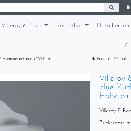
Villeroy & Boch
Rosenthal
Hutschenreut
Po
ersandkostenfrei ab 150 Euro
Porzellan-Ankauf
Villeroy
blue Zuc
Höhe ca.
Villeroy & Bo
Zuckerdose mi