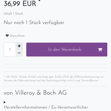
*
36,99 EUR
Inhalt
1
Stück
Nur noch 1 Stück verfügbar
Wunschliste
In den Warenkorb
* inkl. MwSt. (Dieser Artikel unterliegt gem. § 25a UStG der Differenzbesteuerung, ein
Ausweis der Mehrwertsteuer auf der Rechnung erfolgt nicht.) zzgl.
Versandkosten
von
Villeroy & Boch AG
Herstellerinformationen / Eu-Verantwortlicher