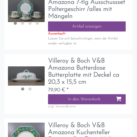
Amazona 7-tlg Ausschussset
Poltergeschirr /alles mit
Mängeln
Artikel anzeigen
Ausverkauft
Lassen Sie sich benachrichigen, wenn der Artikel
wieder verfügbar ist.
Villeroy & Boch V&B
Amazona Butterdose
Butterplatte mit Deckel ca
20,3 x 15,5 cm
79,90 € *
In den Warenkorb
zzgl.
Versandkosten
Villeroy & Boch V&B
Amazona Kuchenteller