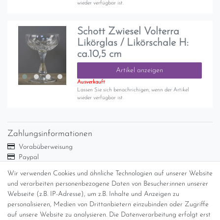
wieder verfügbar ist.
Schott Zwiesel Volterra
Likörglas / Likörschale H:
ca.10,5 cm
Artikel anzeigen
Ausverkauft
Lassen Sie sich benachrichigen, wenn der Artikel
wieder verfügbar ist.
Zahlungsinformationen
Vorabüberweisung
Paypal
Abholung
Wir verwenden Cookies und ähnliche Technologien auf unserer Website
Versandinformationen
und verarbeiten personenbezogene Daten von Besucher:innen unserer
Webseite (z.B. IP-Adresse), um z.B. Inhalte und Anzeigen zu
personalisieren, Medien von Drittanbietern einzubinden oder Zugriffe
Versand per GLS (6,90 Euro) oder DHL (8,49 Euro ) inkl. MwSt.
auf unsere Website zu analysieren. Die Datenverarbeitung erfolgt erst
(innerhalb Deutschlands)