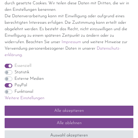
durch gesetzte Cookies. Wir teilen diese Daten mit Dritten, die wir in
den Einstellungen benennen.
kostenfreie Lieferung ab 150 Euro Warenwert (innerhalb
Die Datenverarbeitung kann mit Einwilligung oder aufgrund eines
Deutschlands)
berechtigten Interesses erfolgen. Die Zustimmung kann erteilt oder
Übersicht Internationale Versandkosten
abgelehnt werden. Es besteht das Recht, nicht einzuwilligen und die
Wir kaufen an
Einwilligung zu einem späteren Zeitpunkt zu ändern oder zu
widerrufen. Beachten Sie unser
Impressum
und weitere Hinweise zur
Sie haben zuviel Porzellan im Schrank? Gerne kaufen wir dieses an.
Verwendung personenbezogener Daten in unserer
Daten­schutz­
Einfach unverbindliches Angebot anfordern.
erklärung
.
*Endpreis inkl. MwSt. (Dieser Artikel unterliegt gem. § 25a
Essenziell
UStG der Differenzbesteuerung, ein Ausweis der
Statistik
Mehrwertsteuer auf der Rechnung erfolgt nicht.)
Externe Medien
PayPal
Funktional
Weitere Einstellungen
Impressum
Daten­schutz­erklärung
AGB
Widerrufs­recht
Alle akzeptieren
Kontakt
Vertrag widerrufen
Alle ablehnen
SEHR GUT
(5 / 5)
Auswahl akzeptieren
aus
1414
Bewertungen bei: ebay.de, shopvote.de ⓘ