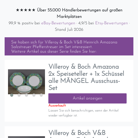
★★★★★
Über 55.000 Händlerbewertungen auf großen
Marktplätzen
99,9 % positiv bei
eBay-Bewertungen
· 4,9/5 bei
Etsy-Bewertungen
·
Stand Juli 2026
Sie haben sich für
Villeroy & Boch V&B Heinrich Amazona
Salzstreuer Pfefferstreuer im Set
interessiert.
Weitere Artikel aus dieser Serie finden Sie hier:
Villeroy & Boch Amazona
2x Speiseteller + 1x Schüssel
alle MÄNGEL Ausschuss-
Set
Artikel anzeigen
Ausverkauft
Lassen Sie sich benachrichigen, wenn der Artikel
wieder verfügbar ist.
Villeroy & Boch V&B