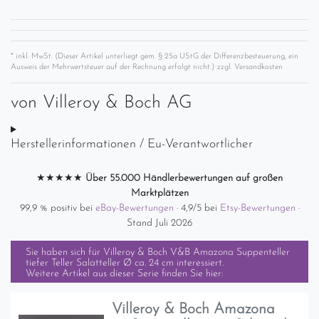
* inkl. MwSt. (Dieser Artikel unterliegt gem. § 25a UStG der Differenzbesteuerung, ein
Ausweis der Mehrwertsteuer auf der Rechnung erfolgt nicht.) zzgl.
Versandkosten
von
Villeroy & Boch AG
Herstellerinformationen / Eu-Verantwortlicher
★★★★★
Über 55.000 Händlerbewertungen auf großen
Marktplätzen
99,9 % positiv bei
eBay-Bewertungen
· 4,9/5 bei
Etsy-Bewertungen
·
Stand Juli 2026
Sie haben sich für
Villeroy & Boch V&B Amazona Suppenteller
tiefer Teller Salatteller Ø ca. 24 cm
interessiert.
Weitere Artikel aus dieser Serie finden Sie hier:
Villeroy & Boch Amazona