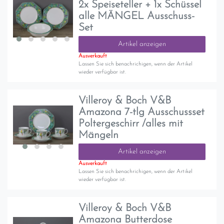
2x Speiseteller + 1x Schüssel
alle MÄNGEL Ausschuss-
Set
Artikel anzeigen
Ausverkauft
Lassen Sie sich benachrichigen, wenn der Artikel
wieder verfügbar ist.
Villeroy & Boch V&B
Amazona 7-tlg Ausschussset
Poltergeschirr /alles mit
Mängeln
Artikel anzeigen
Ausverkauft
Lassen Sie sich benachrichigen, wenn der Artikel
wieder verfügbar ist.
Villeroy & Boch V&B
Amazona Butterdose