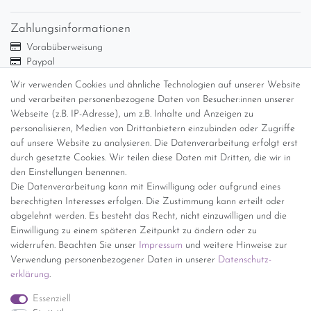
Zahlungsinformationen
Vorabüberweisung
Paypal
Abholung
Wir verwenden Cookies und ähnliche Technologien auf unserer Website
Versandinformationen
und verarbeiten personenbezogene Daten von Besucher:innen unserer
Webseite (z.B. IP-Adresse), um z.B. Inhalte und Anzeigen zu
personalisieren, Medien von Drittanbietern einzubinden oder Zugriffe
Versand per GLS (6,90 Euro) oder DHL (8,49 Euro ) inkl. MwSt.
auf unsere Website zu analysieren. Die Datenverarbeitung erfolgt erst
(innerhalb Deutschlands)
durch gesetzte Cookies. Wir teilen diese Daten mit Dritten, die wir in
den Einstellungen benennen.
kostenfreie Lieferung ab 150 Euro Warenwert (innerhalb
Die Datenverarbeitung kann mit Einwilligung oder aufgrund eines
Deutschlands)
berechtigten Interesses erfolgen. Die Zustimmung kann erteilt oder
Übersicht Internationale Versandkosten
abgelehnt werden. Es besteht das Recht, nicht einzuwilligen und die
Wir kaufen an
Einwilligung zu einem späteren Zeitpunkt zu ändern oder zu
widerrufen. Beachten Sie unser
Impressum
und weitere Hinweise zur
Sie haben zuviel Porzellan im Schrank? Gerne kaufen wir dieses an.
Verwendung personenbezogener Daten in unserer
Daten­schutz­
Einfach unverbindliches Angebot anfordern.
erklärung
.
*Endpreis inkl. MwSt. (Dieser Artikel unterliegt gem. § 25a
Essenziell