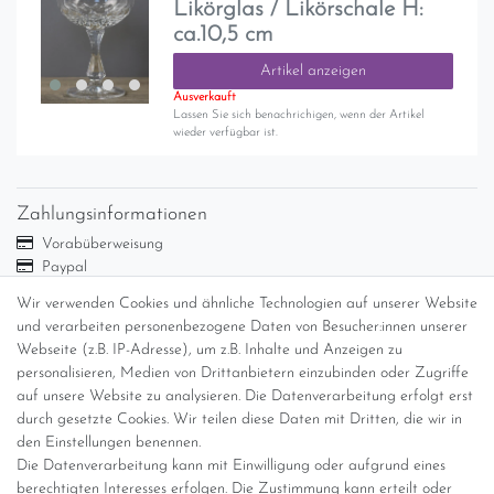
Likörglas / Likörschale H:
ca.10,5 cm
Artikel anzeigen
Ausverkauft
Lassen Sie sich benachrichigen, wenn der Artikel
wieder verfügbar ist.
Zahlungsinformationen
Vorabüberweisung
Paypal
Abholung
Wir verwenden Cookies und ähnliche Technologien auf unserer Website
Versandinformationen
und verarbeiten personenbezogene Daten von Besucher:innen unserer
Webseite (z.B. IP-Adresse), um z.B. Inhalte und Anzeigen zu
personalisieren, Medien von Drittanbietern einzubinden oder Zugriffe
Versand per GLS (6,90 Euro) oder DHL (8,49 Euro ) inkl. MwSt.
auf unsere Website zu analysieren. Die Datenverarbeitung erfolgt erst
(innerhalb Deutschlands)
durch gesetzte Cookies. Wir teilen diese Daten mit Dritten, die wir in
den Einstellungen benennen.
kostenfreie Lieferung ab 150 Euro Warenwert (innerhalb
Die Datenverarbeitung kann mit Einwilligung oder aufgrund eines
Deutschlands)
berechtigten Interesses erfolgen. Die Zustimmung kann erteilt oder