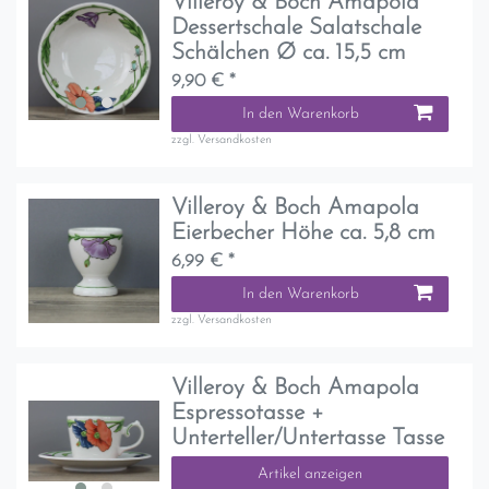
Villeroy & Boch Amapola
Dessertschale Salatschale
Schälchen Ø ca. 15,5 cm
9,90 € *
In den Warenkorb
zzgl.
Versandkosten
Villeroy & Boch Amapola
Eierbecher Höhe ca. 5,8 cm
6,99 € *
In den Warenkorb
zzgl.
Versandkosten
Villeroy & Boch Amapola
Espressotasse +
Unterteller/Untertasse Tasse
Artikel anzeigen