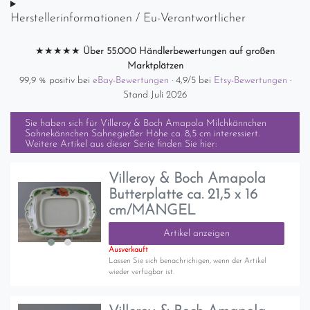
Herstellerinformationen / Eu-Verantwortlicher
★★★★★
Über 55.000 Händlerbewertungen auf großen
Marktplätzen
99,9 % positiv bei
eBay-Bewertungen
· 4,9/5 bei
Etsy-Bewertungen
·
Stand Juli 2026
Sie haben sich für
Villeroy & Boch Amapola Milchkännchen
Sahnekännchen Sahnegießer Höhe ca. 8,5 cm
interessiert.
Weitere Artikel aus dieser Serie finden Sie hier:
Villeroy & Boch Amapola
Butterplatte ca. 21,5 x 16
cm/MANGEL
Artikel anzeigen
Ausverkauft
Lassen Sie sich benachrichigen, wenn der Artikel
wieder verfügbar ist.