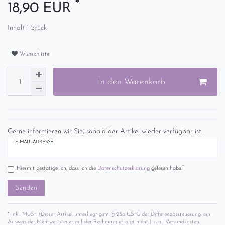
*
18,90 EUR
Inhalt
1
Stück
Wunschliste
In den Warenkorb
Gerne informieren wir Sie, sobald der Artikel wieder verfügbar ist.
E-MAIL-ADRESSE
*
Hiermit bestätige ich, dass ich die
Daten­schutz­erklärung
gelesen habe.
Senden
* inkl. MwSt. (Dieser Artikel unterliegt gem. § 25a UStG der Differenzbesteuerung, ein
Ausweis der Mehrwertsteuer auf der Rechnung erfolgt nicht.) zzgl.
Versandkosten