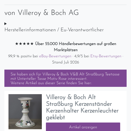
von
Villeroy & Boch AG
Herstellerinformationen / Eu-Verantwortlicher
★★★★★
Über 55.000 Händlerbewertungen auf großen
Marktplätzen
99,9 % positiv bei
eBay-Bewertungen
· 4,9/5 bei
Etsy-Bewertungen
·
Stand Juli 2026
Sie haben sich für
Villeroy & Boch V&B Alt Straßburg Teetasse
mit Unterteller Tasse Motiv Rose
interessiert.
Weitere Artikel aus dieser Serie finden Sie hier:
Villeroy & Boch Alt
Straßburg Kerzenständer
Kerzenhalter Kerzenleuchter
geklebt
Artikel anzeigen