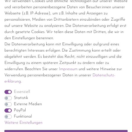
Wir verwenden Cookies und ähnliche Technologien auf unserer Website
Versandinformationen
und verarbeiten personenbezogene Daten von Besucher:innen unserer
Webseite (z.B. IP-Adresse), um z.B. Inhalte und Anzeigen zu
personalisieren, Medien von Drittanbietern einzubinden oder Zugriffe
Versand per GLS (6,90 Euro) oder DHL (8,49 Euro ) inkl. MwSt.
auf unsere Website zu analysieren. Die Datenverarbeitung erfolgt erst
(innerhalb Deutschlands)
durch gesetzte Cookies. Wir teilen diese Daten mit Dritten, die wir in
den Einstellungen benennen.
kostenfreie Lieferung ab 150 Euro Warenwert (innerhalb
Die Datenverarbeitung kann mit Einwilligung oder aufgrund eines
Deutschlands)
berechtigten Interesses erfolgen. Die Zustimmung kann erteilt oder
Übersicht Internationale Versandkosten
abgelehnt werden. Es besteht das Recht, nicht einzuwilligen und die
Wir kaufen an
Einwilligung zu einem späteren Zeitpunkt zu ändern oder zu
widerrufen. Beachten Sie unser
Impressum
und weitere Hinweise zur
Sie haben zuviel Porzellan im Schrank? Gerne kaufen wir dieses an.
Verwendung personenbezogener Daten in unserer
Daten­schutz­
Einfach unverbindliches Angebot anfordern.
erklärung
.
*Endpreis inkl. MwSt. (Dieser Artikel unterliegt gem. § 25a
Essenziell
UStG der Differenzbesteuerung, ein Ausweis der
Statistik
Mehrwertsteuer auf der Rechnung erfolgt nicht.)
Externe Medien
PayPal
Funktional
Weitere Einstellungen
Impressum
Daten­schutz­erklärung
AGB
Widerrufs­recht