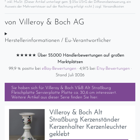
* inkl. MwSt. (Dieser Artikel unterliegt gem. § 25a UStG der Differenzbesteuerung, ein
Ausweis der Mehrwertsteuer auf der Rechnung erfolgt nicht.) zzgl.
Versandkosten
von
Villeroy & Boch AG
Herstellerinformationen / Eu-Verantwortlicher
★★★★★
Über 55.000 Händlerbewertungen auf großen
Marktplätzen
99,9 % positiv bei
eBay-Bewertungen
· 4,9/5 bei
Etsy-Bewertungen
·
Stand Juli 2026
Sie haben sich für
Villeroy & Boch V&B Alt Straßburg
Fleischplatte Servierplatte Platte ca. 30,6 cm
interessiert.
Weitere Artikel aus dieser Serie finden Sie hier:
Villeroy & Boch Alt
Straßburg Kerzenständer
Kerzenhalter Kerzenleuchter
geklebt