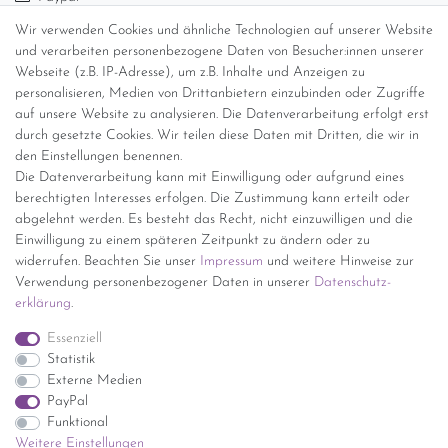
Abholung
Wir verwenden Cookies und ähnliche Technologien auf unserer Website
Versandinformationen
und verarbeiten personenbezogene Daten von Besucher:innen unserer
Webseite (z.B. IP-Adresse), um z.B. Inhalte und Anzeigen zu
personalisieren, Medien von Drittanbietern einzubinden oder Zugriffe
Versand per GLS (6,90 Euro) oder DHL (8,49 Euro ) inkl. MwSt.
auf unsere Website zu analysieren. Die Datenverarbeitung erfolgt erst
(innerhalb Deutschlands)
durch gesetzte Cookies. Wir teilen diese Daten mit Dritten, die wir in
den Einstellungen benennen.
kostenfreie Lieferung ab 150 Euro Warenwert (innerhalb
Die Datenverarbeitung kann mit Einwilligung oder aufgrund eines
Deutschlands)
berechtigten Interesses erfolgen. Die Zustimmung kann erteilt oder
Übersicht Internationale Versandkosten
abgelehnt werden. Es besteht das Recht, nicht einzuwilligen und die
Wir kaufen an
Einwilligung zu einem späteren Zeitpunkt zu ändern oder zu
widerrufen. Beachten Sie unser
Impressum
und weitere Hinweise zur
Sie haben zuviel Porzellan im Schrank? Gerne kaufen wir dieses an.
Verwendung personenbezogener Daten in unserer
Daten­schutz­
Einfach unverbindliches Angebot anfordern.
erklärung
.
*Endpreis inkl. MwSt. (Dieser Artikel unterliegt gem. § 25a
Essenziell
UStG der Differenzbesteuerung, ein Ausweis der
Statistik
Mehrwertsteuer auf der Rechnung erfolgt nicht.)
Externe Medien
PayPal
Funktional
Weitere Einstellungen