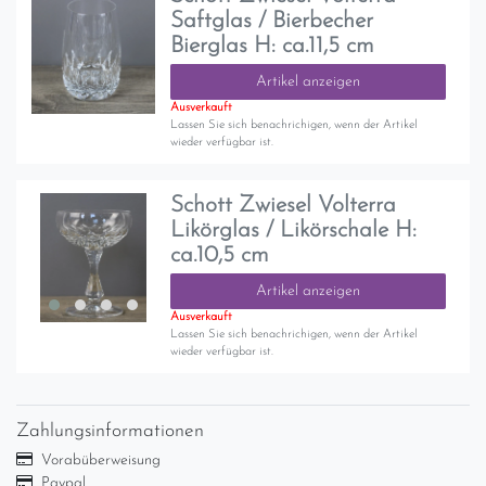
Saftglas / Bierbecher
Bierglas H: ca.11,5 cm
Artikel anzeigen
Ausverkauft
Lassen Sie sich benachrichigen, wenn der Artikel
wieder verfügbar ist.
Schott Zwiesel Volterra
Likörglas / Likörschale H:
ca.10,5 cm
Artikel anzeigen
Ausverkauft
Lassen Sie sich benachrichigen, wenn der Artikel
wieder verfügbar ist.
Zahlungsinformationen
Vorabüberweisung
Paypal