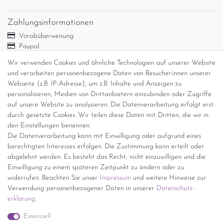
Zahlungsinformationen
Vorabüberweisung
Paypal
Abholung
Wir verwenden Cookies und ähnliche Technologien auf unserer Website
Versandinformationen
und verarbeiten personenbezogene Daten von Besucher:innen unserer
Webseite (z.B. IP-Adresse), um z.B. Inhalte und Anzeigen zu
personalisieren, Medien von Drittanbietern einzubinden oder Zugriffe
Versand per GLS (6,90 Euro) oder DHL (8,49 Euro ) inkl. MwSt.
auf unsere Website zu analysieren. Die Datenverarbeitung erfolgt erst
(innerhalb Deutschlands)
durch gesetzte Cookies. Wir teilen diese Daten mit Dritten, die wir in
den Einstellungen benennen.
kostenfreie Lieferung ab 150 Euro Warenwert (innerhalb
Die Datenverarbeitung kann mit Einwilligung oder aufgrund eines
Deutschlands)
berechtigten Interesses erfolgen. Die Zustimmung kann erteilt oder
Übersicht Internationale Versandkosten
abgelehnt werden. Es besteht das Recht, nicht einzuwilligen und die
Wir kaufen an
Einwilligung zu einem späteren Zeitpunkt zu ändern oder zu
widerrufen. Beachten Sie unser
Impressum
und weitere Hinweise zur
Sie haben zuviel Porzellan im Schrank? Gerne kaufen wir dieses an.
Verwendung personenbezogener Daten in unserer
Daten­schutz­
Einfach unverbindliches Angebot anfordern.
erklärung
.
*Endpreis inkl. MwSt. (Dieser Artikel unterliegt gem. § 25a
Essenziell