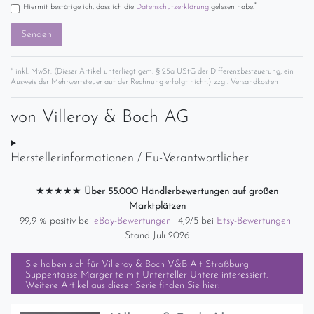
*
Hiermit bestätige ich, dass ich die
Daten­schutz­erklärung
gelesen habe.
Senden
* inkl. MwSt. (Dieser Artikel unterliegt gem. § 25a UStG der Differenzbesteuerung, ein
Ausweis der Mehrwertsteuer auf der Rechnung erfolgt nicht.) zzgl.
Versandkosten
von
Villeroy & Boch AG
Herstellerinformationen / Eu-Verantwortlicher
★★★★★
Über 55.000 Händlerbewertungen auf großen
Marktplätzen
99,9 % positiv bei
eBay-Bewertungen
· 4,9/5 bei
Etsy-Bewertungen
·
Stand Juli 2026
Sie haben sich für
Villeroy & Boch V&B Alt Straßburg
Suppentasse Margerite mit Unterteller Untere
interessiert.
Weitere Artikel aus dieser Serie finden Sie hier: