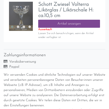
Schott Zwiesel Volterra
Likörglas / Likörschale H:
ca.10,5 cm
Artikel anzeigen
Ausverkauft
Lassen Sie sich benachrichigen, wenn der Artikel
wieder verfügbar ist.
Zahlungsinformationen
Vorabüberweisung
Paypal
Abholung
Wir verwenden Cookies und ähnliche Technologien auf unserer Website
und verarbeiten personenbezogene Daten von Besucher:innen unserer
Versandinformationen
Webseite (z.B. IP-Adresse), um z.B. Inhalte und Anzeigen zu
personalisieren, Medien von Drittanbietern einzubinden oder Zugriffe
Versand per GLS (6,90 Euro) oder DHL (8,49 Euro ) inkl. MwSt.
auf unsere Website zu analysieren. Die Datenverarbeitung erfolgt erst
(innerhalb Deutschlands)
durch gesetzte Cookies. Wir teilen diese Daten mit Dritten, die wir in
den Einstellungen benennen.
kostenfreie Lieferung ab 150 Euro Warenwert (innerhalb