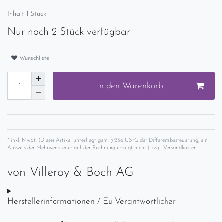
Inhalt
1
Stück
Nur noch 2 Stück verfügbar
Wunschliste
In den Warenkorb
* inkl. MwSt. (Dieser Artikel unterliegt gem. § 25a UStG der Differenzbesteuerung, ein
Ausweis der Mehrwertsteuer auf der Rechnung erfolgt nicht.) zzgl.
Versandkosten
von
Villeroy & Boch AG
Herstellerinformationen / Eu-Verantwortlicher