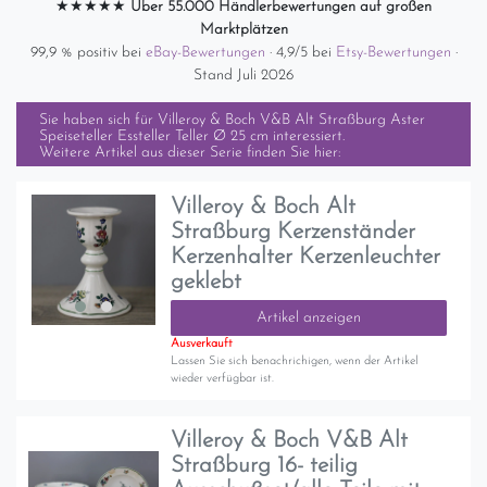
★★★★★
Über 55.000 Händlerbewertungen auf großen
Marktplätzen
99,9 % positiv bei
eBay-Bewertungen
· 4,9/5 bei
Etsy-Bewertungen
·
Stand Juli 2026
Sie haben sich für
Villeroy & Boch V&B Alt Straßburg Aster
Speiseteller Essteller Teller Ø 25 cm
interessiert.
Weitere Artikel aus dieser Serie finden Sie hier:
Villeroy & Boch Alt
Straßburg Kerzenständer
Kerzenhalter Kerzenleuchter
geklebt
Artikel anzeigen
Ausverkauft
Lassen Sie sich benachrichigen, wenn der Artikel
wieder verfügbar ist.
Villeroy & Boch V&B Alt
Straßburg 16- teilig