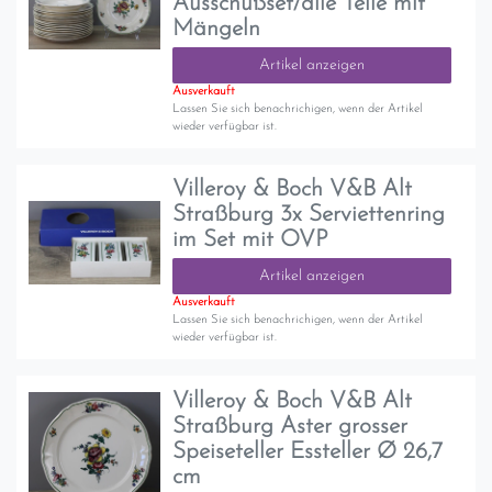
Ausschußset/alle Teile mit
Mängeln
Artikel anzeigen
Ausverkauft
Lassen Sie sich benachrichigen, wenn der Artikel
wieder verfügbar ist.
Villeroy & Boch V&B Alt
Straßburg 3x Serviettenring
im Set mit OVP
Artikel anzeigen
Ausverkauft
Lassen Sie sich benachrichigen, wenn der Artikel
wieder verfügbar ist.
Villeroy & Boch V&B Alt
Straßburg Aster grosser
Speiseteller Essteller Ø 26,7
cm