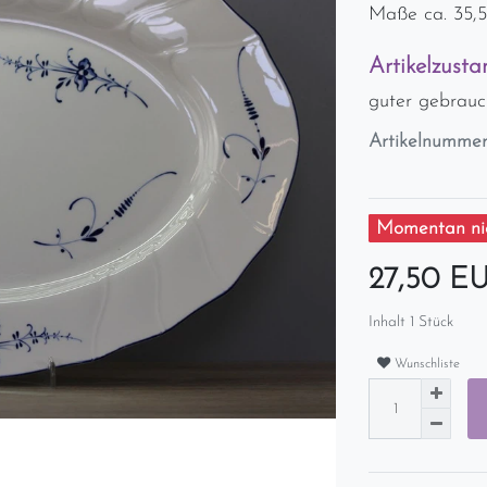
Maße ca. 35,5
Artikelzusta
guter gebrauc
Artikelnumme
Momentan nic
27,50 E
Inhalt
1
Stück
Wunschliste