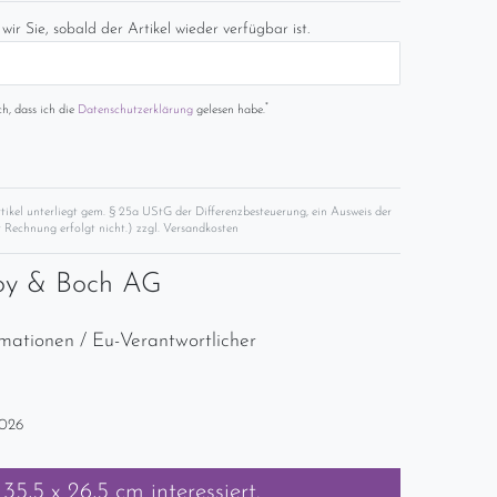
wir Sie, sobald der Artikel wieder verfügbar ist.
*
ch, dass ich die
Daten­schutz­erklärung
gelesen habe.
rtikel unterliegt gem. § 25a UStG der Differenzbesteuerung, ein Ausweis der
 Rechnung erfolgt nicht.) zzgl.
Versandkosten
roy & Boch AG
rmationen / Eu-Verantwortlicher
2026
35,5 x 26,5 cm
interessiert.