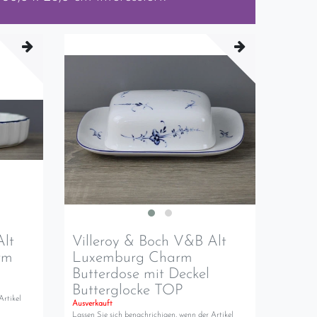
Alt
Villeroy & Boch V&B Alt
rm
Luxemburg Charm
m
Butterdose mit Deckel
Butterglocke TOP
Artikel
Ausverkauft
Lassen Sie sich benachrichigen, wenn der Artikel