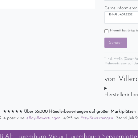
Gerne informieren 
E-MAIL-ADRESSE
Hiermit bestätige i
Senden
* inkl. MwSt. (Dieser A
Mehrwertsteuer auf der
von
Ville
Herstellerinfo
★★★★★
Über 55.000 Händlerbewertungen auf großen Marktplätzen
9 % positiv bei
eBay-Bewertungen
· 4,9/5 bei
Etsy-Bewertungen
· Stand Juli 
B Alt Luxemburg Vieux Luxembourg Servierplatte 