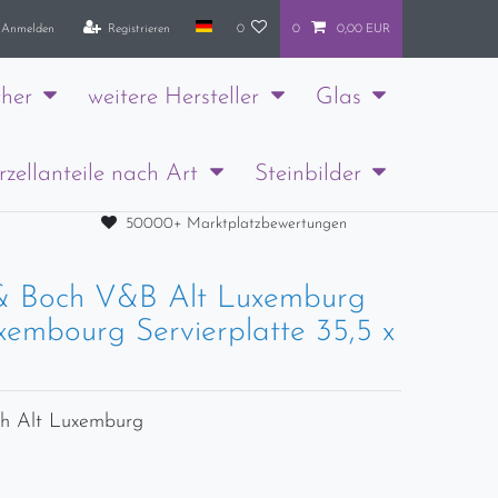
Anmelden
Registrieren
0
0
0,00 EUR
her
weitere Hersteller
Glas
rzellanteile nach Art
Steinbilder
50000+ Marktplatzbewertungen
 & Boch V&B Alt Luxemburg
xembourg Servierplatte 35,5 x
ch Alt Luxemburg