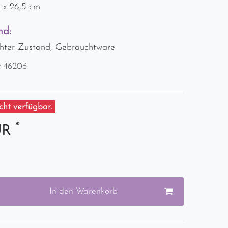
 x 26,5 cm
nd:
hter Zustand, Gebrauchtware
r
46206
ht verfügbar.
*
UR
In den Warenkorb