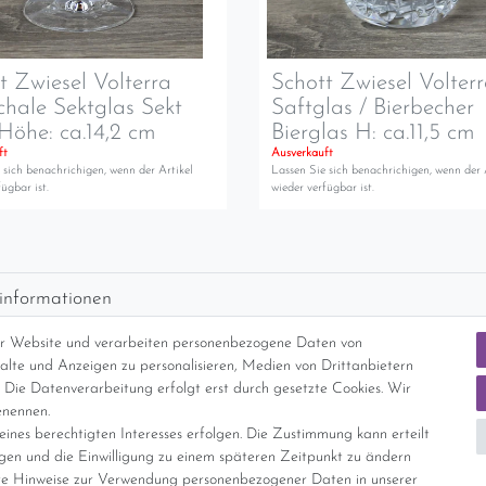
t Zwiesel Volterra
Schott Zwiesel Volter
chale Sektglas Sekt
Saftglas / Bierbecher
Höhe: ca.14,2 cm
Bierglas H: ca.11,5 cm
ft
Ausverkauft
 sich benachrichigen, wenn der Artikel
Lassen Sie sich benachrichigen, wenn der 
ügbar ist.
wieder verfügbar ist.
informationen
d per GLS (6,90 Euro) oder DHL (8,49 Euro ) inkl. MwSt. (innerhalb Deuts
er Website und verarbeiten personenbezogene Daten von
freie Lieferung ab 150 Euro Warenwert (innerhalb Deutschlands)
nhalte und Anzeigen zu personalisieren, Medien von Drittanbietern
cht Internationale Versandkosten
 Die Datenverarbeitung erfolgt erst durch gesetzte Cookies. Wir
enennen.
ines berechtigten Interesses erfolgen. Die Zustimmung kann erteilt
nterliegt gem. § 25a UStG der Differenzbesteuerung, ein Ausweis der Mehrwer
igen und die Einwilligung zu einem späteren Zeitpunkt zu ändern
e Hinweise zur Verwendung personenbezogener Daten in unserer