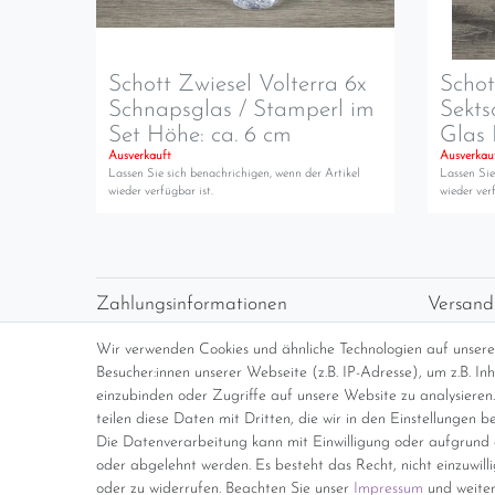
Schott Zwiesel Volterra 6x
Schot
Schnapsglas / Stamperl im
Sekts
Set Höhe: ca. 6 cm
Glas 
Ausverkauft
Ausverkau
Lassen Sie sich benachrichigen, wenn der Artikel
Lassen Sie
wieder verfügbar ist.
wieder verf
Zahlungsinformationen
Versand
Vorabüberweisung
Versan
Wir verwenden Cookies und ähnliche Technologien auf unser
Paypal
kosten
Besucher:innen unserer Webseite (z.B. IP-Adresse), um z.B. I
Abholung
Übersi
einzubinden oder Zugriffe auf unsere Website zu analysieren.
teilen diese Daten mit Dritten, die wir in den Einstellungen b
Die Datenverarbeitung kann mit Einwilligung oder aufgrund e
*Endpreis inkl. MwSt. (Dieser Artikel u
oder abgelehnt werden. Es besteht das Recht, nicht einzuwill
oder zu widerrufen. Beachten Sie unser
Impressum
und weiter