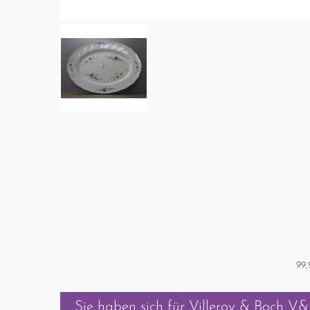
99,
Sie haben sich für
Villeroy & Boch V&