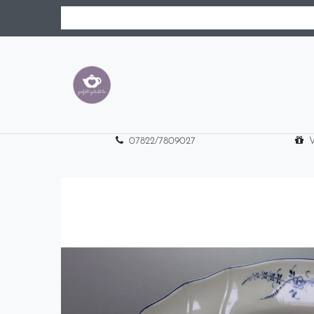
07822/7809027
V