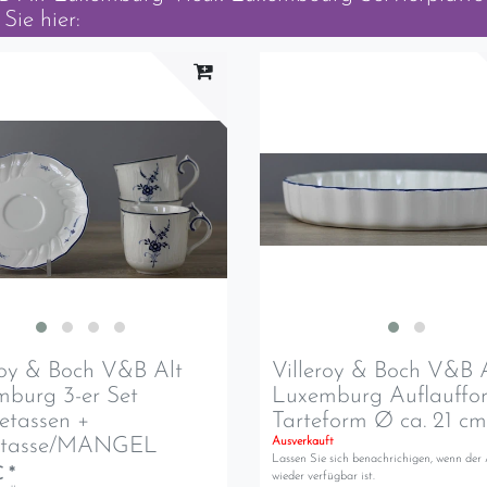
Sie hier:
roy & Boch V&B Alt
Villeroy & Boch V&B 
burg 3-er Set
Luxemburg Auflauffo
etassen +
Tarteform Ø ca. 21 c
rtasse/MANGEL
Ausverkauft
Lassen Sie sich benachrichigen, wenn der 
 *
wieder verfügbar ist.