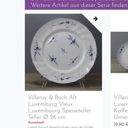
Weitere Artikel aus dieser Serie finden 
Villeroy & Boch Alt
Ville
Luxemburg Vieux
Luxem
Luxembourg Speiseteller
Kaffe
Teller Ø 26 cm
Unte
Ausverkauft
19,90 €
Lassen Sie sich benachrichigen, wenn der Artikel