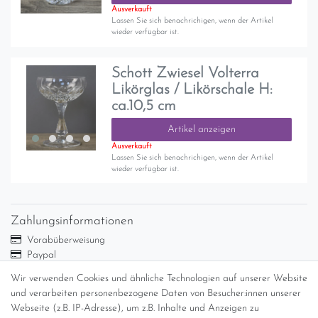
Ausverkauft
Lassen Sie sich benachrichigen, wenn der Artikel
wieder verfügbar ist.
Schott Zwiesel Volterra
Likörglas / Likörschale H:
ca.10,5 cm
Artikel anzeigen
Ausverkauft
Lassen Sie sich benachrichigen, wenn der Artikel
wieder verfügbar ist.
Zahlungsinformationen
Vorabüberweisung
Paypal
Abholung
Wir verwenden Cookies und ähnliche Technologien auf unserer Website
Versandinformationen
und verarbeiten personenbezogene Daten von Besucher:innen unserer
Webseite (z.B. IP-Adresse), um z.B. Inhalte und Anzeigen zu