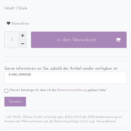
Inhalt
1
Stück
Wunschliste
In den Warenkorb
Gerne informieren wir Sie, sobald der Artikel wieder verfügbar ist.
E-MAIL-ADRESSE
*
Hiermit bestätige ich, dass ich die
Daten­schutz­erklärung
gelesen habe.
Senden
* inkl. MwSt. (Dieser Artikel unterliegt gem. § 25a UStG der Differenzbesteuerung, ein
Ausweis der Mehrwertsteuer auf der Rechnung erfolgt nicht.) zzgl.
Versandkosten