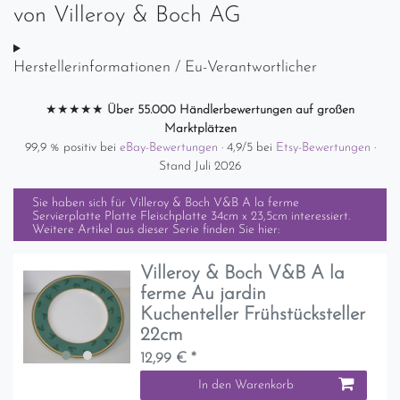
von
Villeroy & Boch AG
Herstellerinformationen / Eu-Verantwortlicher
★★★★★
Über 55.000 Händlerbewertungen auf großen
Marktplätzen
99,9 % positiv bei
eBay-Bewertungen
· 4,9/5 bei
Etsy-Bewertungen
·
Stand Juli 2026
Sie haben sich für
Villeroy & Boch V&B A la ferme
Servierplatte Platte Fleischplatte 34cm x 23,5cm
interessiert.
Weitere Artikel aus dieser Serie finden Sie hier:
Villeroy & Boch V&B A la
ferme Au jardin
Kuchenteller Frühstücksteller
22cm
12,99 € *
In den Warenkorb