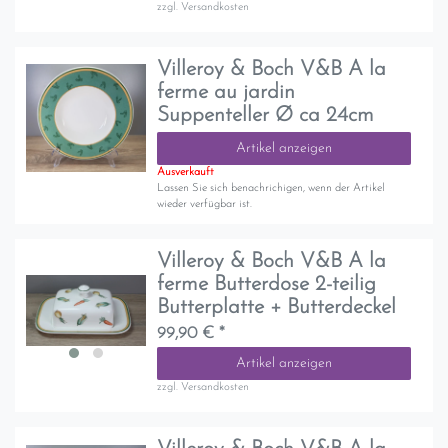
zzgl.
Versandkosten
Villeroy & Boch V&B A la
ferme au jardin
Suppenteller Ø ca 24cm
Artikel anzeigen
Ausverkauft
Lassen Sie sich benachrichigen, wenn der Artikel
wieder verfügbar ist.
Villeroy & Boch V&B A la
ferme Butterdose 2-teilig
Butterplatte + Butterdeckel
99,90 € *
Artikel anzeigen
zzgl.
Versandkosten