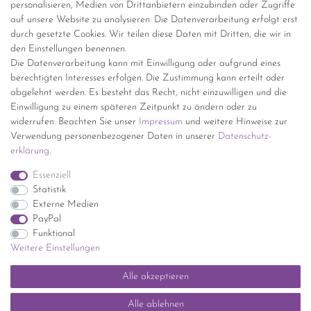
personalisieren, Medien von Drittanbietern einzubinden oder Zugriffe
Versand per GLS (6,90 Euro) oder DHL (8,49 Euro ) inkl. MwSt.
auf unsere Website zu analysieren. Die Datenverarbeitung erfolgt erst
(innerhalb Deutschlands)
durch gesetzte Cookies. Wir teilen diese Daten mit Dritten, die wir in
den Einstellungen benennen.
kostenfreie Lieferung ab 150 Euro Warenwert (innerhalb
Die Datenverarbeitung kann mit Einwilligung oder aufgrund eines
Deutschlands)
berechtigten Interesses erfolgen. Die Zustimmung kann erteilt oder
Übersicht Internationale Versandkosten
abgelehnt werden. Es besteht das Recht, nicht einzuwilligen und die
Wir kaufen an
Einwilligung zu einem späteren Zeitpunkt zu ändern oder zu
widerrufen. Beachten Sie unser
Impressum
und weitere Hinweise zur
Sie haben zuviel Porzellan im Schrank? Gerne kaufen wir dieses an.
Verwendung personenbezogener Daten in unserer
Daten­schutz­
Einfach unverbindliches Angebot anfordern.
erklärung
.
*Endpreis inkl. MwSt. (Dieser Artikel unterliegt gem. § 25a
Essenziell
UStG der Differenzbesteuerung, ein Ausweis der
Statistik
Mehrwertsteuer auf der Rechnung erfolgt nicht.)
Externe Medien
PayPal
Funktional
Weitere Einstellungen
Impressum
Daten­schutz­erklärung
AGB
Widerrufs­recht
Alle akzeptieren
Kontakt
Vertrag widerrufen
Alle ablehnen