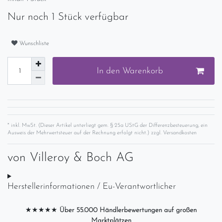
Nur noch 1 Stück verfügbar
Wunschliste
In den Warenkorb
* inkl. MwSt. (Dieser Artikel unterliegt gem. § 25a UStG der Differenzbesteuerung, ein
Ausweis der Mehrwertsteuer auf der Rechnung erfolgt nicht.) zzgl.
Versandkosten
von
Villeroy & Boch AG
Herstellerinformationen / Eu-Verantwortlicher
★★★★★
Über 55.000 Händlerbewertungen auf großen
Marktplätzen