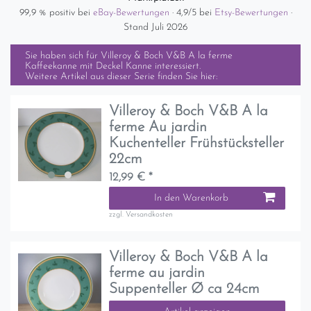
99,9 % positiv bei
eBay-Bewertungen
· 4,9/5 bei
Etsy-Bewertungen
·
Stand Juli 2026
Sie haben sich für
Villeroy & Boch V&B A la ferme
Kaffeekanne mit Deckel Kanne
interessiert.
Weitere Artikel aus dieser Serie finden Sie hier:
Villeroy & Boch V&B A la
ferme Au jardin
Kuchenteller Frühstücksteller
22cm
12,99 € *
In den Warenkorb
zzgl.
Versandkosten
Villeroy & Boch V&B A la
ferme au jardin
Suppenteller Ø ca 24cm