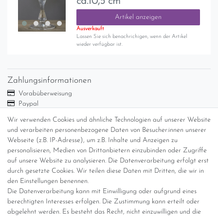
ca.10,5 cm
Artikel anzeigen
Ausverkauft
Lassen Sie sich benachrichigen, wenn der Artikel
wieder verfügbar ist.
Zahlungsinformationen
Vorabüberweisung
Paypal
Abholung
Wir verwenden Cookies und ähnliche Technologien auf unserer Website
Versandinformationen
und verarbeiten personenbezogene Daten von Besucher:innen unserer
Webseite (z.B. IP-Adresse), um z.B. Inhalte und Anzeigen zu
personalisieren, Medien von Drittanbietern einzubinden oder Zugriffe
Versand per GLS (6,90 Euro) oder DHL (8,49 Euro ) inkl. MwSt.
auf unsere Website zu analysieren. Die Datenverarbeitung erfolgt erst
(innerhalb Deutschlands)
durch gesetzte Cookies. Wir teilen diese Daten mit Dritten, die wir in
den Einstellungen benennen.
kostenfreie Lieferung ab 150 Euro Warenwert (innerhalb
Die Datenverarbeitung kann mit Einwilligung oder aufgrund eines
Deutschlands)
berechtigten Interesses erfolgen. Die Zustimmung kann erteilt oder
Übersicht Internationale Versandkosten
abgelehnt werden. Es besteht das Recht, nicht einzuwilligen und die