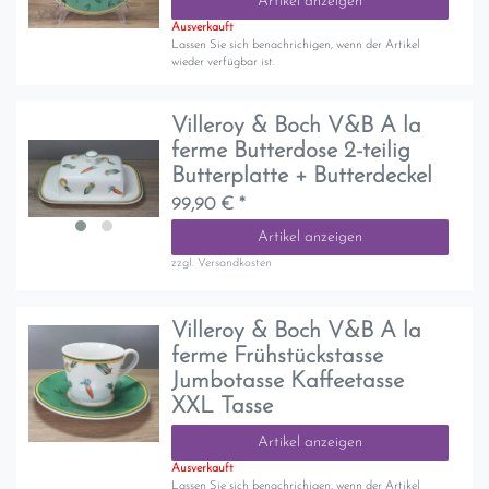
Artikel anzeigen
Ausverkauft
Lassen Sie sich benachrichigen, wenn der Artikel
wieder verfügbar ist.
Villeroy & Boch V&B A la
ferme Butterdose 2-teilig
Butterplatte + Butterdeckel
99,90 € *
Artikel anzeigen
zzgl.
Versandkosten
Villeroy & Boch V&B A la
ferme Frühstückstasse
Jumbotasse Kaffeetasse
XXL Tasse
Artikel anzeigen
Ausverkauft
Lassen Sie sich benachrichigen, wenn der Artikel