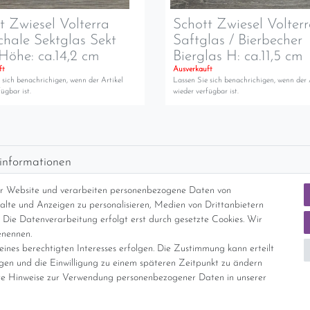
t Zwiesel Volterra
Schott Zwiesel Volter
chale Sektglas Sekt
Saftglas / Bierbecher
Höhe: ca.14,2 cm
Bierglas H: ca.11,5 cm
ft
Ausverkauft
 sich benachrichigen, wenn der Artikel
Lassen Sie sich benachrichigen, wenn der 
ügbar ist.
wieder verfügbar ist.
informationen
d per GLS (6,90 Euro) oder DHL (8,49 Euro ) inkl. MwSt. (innerhalb Deuts
er Website und verarbeiten personenbezogene Daten von
freie Lieferung ab 150 Euro Warenwert (innerhalb Deutschlands)
nhalte und Anzeigen zu personalisieren, Medien von Drittanbietern
cht Internationale Versandkosten
 Die Datenverarbeitung erfolgt erst durch gesetzte Cookies. Wir
enennen.
ines berechtigten Interesses erfolgen. Die Zustimmung kann erteilt
nterliegt gem. § 25a UStG der Differenzbesteuerung, ein Ausweis der Mehrwer
igen und die Einwilligung zu einem späteren Zeitpunkt zu ändern
e Hinweise zur Verwendung personenbezogener Daten in unserer
Daten­schutz­erklärung
AGB
Widerrufs­recht
Vertrag widerrufe