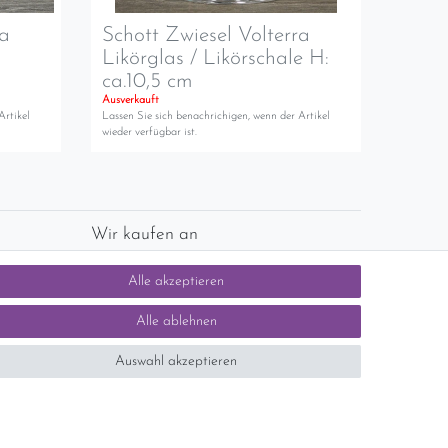
ra
Schott Zwiesel Volterra
Likörglas / Likörschale H:
ca.10,5 cm
Ausverkauft
Artikel
Lassen Sie sich benachrichigen, wenn der Artikel
wieder verfügbar ist.
Wir kaufen an
chlands)
Sie haben zuviel Porzellan im Schrank? Gerne
Alle akzeptieren
kaufen wir dieses an. Einfach unverbindliches
Angebot anfordern.
Alle ablehnen
Auswahl akzeptieren
tsteuer auf der Rechnung erfolgt nicht.)
SEHR GUT
5 / 5
aus 1414 Bewertungen
bei: ebay.de,
shopvote.de
Kontakt
n