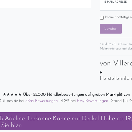
E-MAIL-ADRESSE
Hiermit bestätige i
Senden
* inkl. MwSt. (Dieser A
Mehrwertsteuer auf der
von
Ville
Herstellerinfo
★★★★★
Über 55.000 Händlerbewertungen auf großen Marktplätzen
9 % positiv bei
eBay-Bewertungen
· 4,9/5 bei
Etsy-Bewertungen
· Stand Juli 
B Adeline Teekanne Kanne mit Deckel Höhe ca. 19
Sie hier: