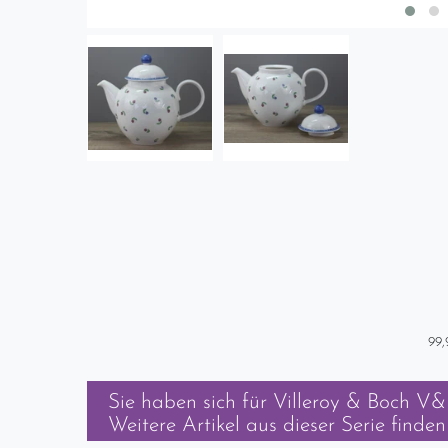
99,
Sie haben sich für
Villeroy & Boch V&
Weitere Artikel aus dieser Serie finden 