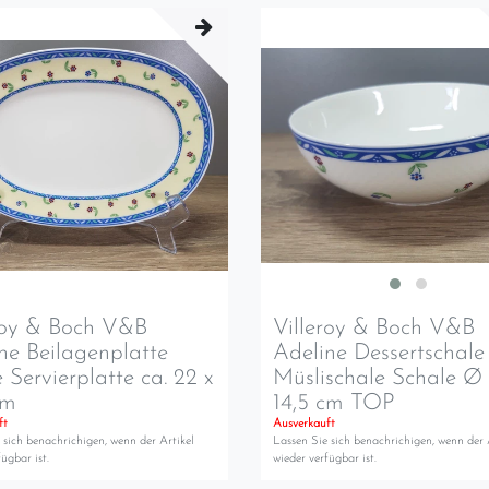
roy & Boch V&B
Villeroy & Boch V&B
ne Beilagenplatte
Adeline Dessertschale
e Servierplatte ca. 22 x
Müslischale Schale Ø 
cm
14,5 cm TOP
ft
Ausverkauft
 sich benachrichigen, wenn der Artikel
Lassen Sie sich benachrichigen, wenn der 
ügbar ist.
wieder verfügbar ist.