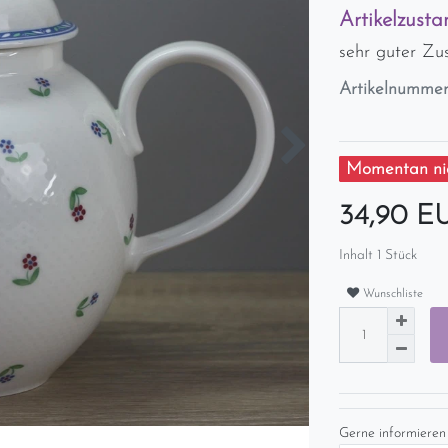
Artikelzusta
sehr guter Zu
Artikelnumme
Momentan nic
34,90 
Inhalt
1
Stück
Wunschliste
Gerne informieren 