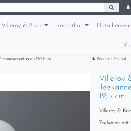
Villeroy & Boch
Rosenthal
Hutschenreut
Po
ersandkostenfrei ab 150 Euro
Porzellan-Ankauf
Villeroy
Teekanne
19,5 cm
Villeroy & Bo
Teekanne mit 