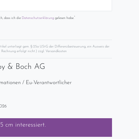
*
ch, dass ich die
Daten­schutz­erklärung
gelesen habe.
rtikel unterliegt gem. § 25a UStG der Differenzbesteuerung, ein Ausweis der
 Rechnung erfolgt nicht.) zzgl.
Versandkosten
roy & Boch AG
rmationen / Eu-Verantwortlicher
2026
,5 cm
interessiert.