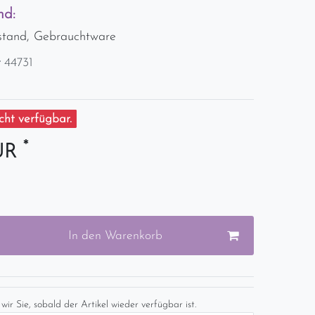
nd:
stand, Gebrauchtware
r
44731
ht verfügbar.
*
EUR
In den Warenkorb
wir Sie, sobald der Artikel wieder verfügbar ist.