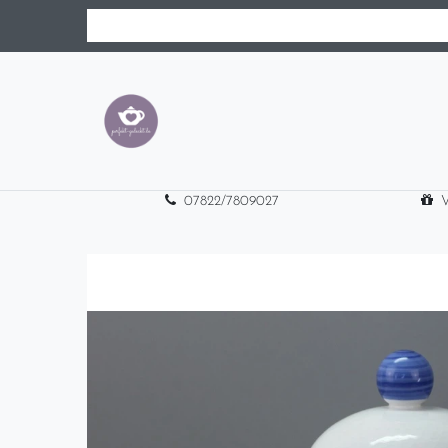
07822/7809027
V