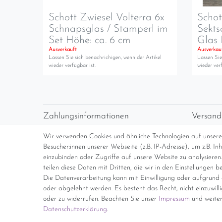
Schott Zwiesel Volterra 6x
Schot
Schnapsglas / Stamperl im
Sekts
Set Höhe: ca. 6 cm
Glas 
Ausverkauft
Ausverkau
Lassen Sie sich benachrichigen, wenn der Artikel
Lassen Sie
wieder verfügbar ist.
wieder verf
Zahlungsinformationen
Versand
Vorabüberweisung
Versan
Wir verwenden Cookies und ähnliche Technologien auf unser
Paypal
kosten
Besucher:innen unserer Webseite (z.B. IP-Adresse), um z.B. I
Abholung
Übersi
einzubinden oder Zugriffe auf unsere Website zu analysieren.
teilen diese Daten mit Dritten, die wir in den Einstellungen b
Die Datenverarbeitung kann mit Einwilligung oder aufgrund e
*Endpreis inkl. MwSt. (Dieser Artikel u
oder abgelehnt werden. Es besteht das Recht, nicht einzuwill
oder zu widerrufen. Beachten Sie unser
Impressum
und weiter
Daten­schutz­erklärung
.
Impressum