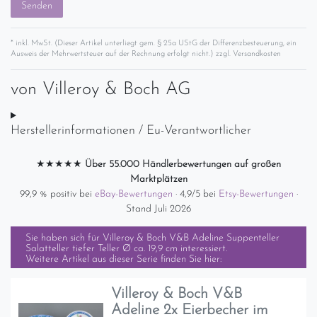
Senden
* inkl. MwSt. (Dieser Artikel unterliegt gem. § 25a UStG der Differenzbesteuerung, ein
Ausweis der Mehrwertsteuer auf der Rechnung erfolgt nicht.) zzgl.
Versandkosten
von
Villeroy & Boch AG
Herstellerinformationen / Eu-Verantwortlicher
★★★★★
Über 55.000 Händlerbewertungen auf großen
Marktplätzen
99,9 % positiv bei
eBay-Bewertungen
· 4,9/5 bei
Etsy-Bewertungen
·
Stand Juli 2026
Sie haben sich für
Villeroy & Boch V&B Adeline Suppenteller
Salatteller tiefer Teller Ø ca. 19,9 cm
interessiert.
Weitere Artikel aus dieser Serie finden Sie hier:
Villeroy & Boch V&B
Adeline 2x Eierbecher im