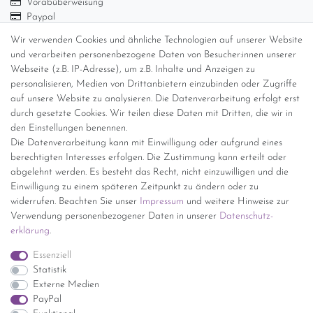
Vorabüberweisung
Paypal
Abholung
Wir verwenden Cookies und ähnliche Technologien auf unserer Website
und verarbeiten personenbezogene Daten von Besucher:innen unserer
Versandinformationen
Webseite (z.B. IP-Adresse), um z.B. Inhalte und Anzeigen zu
personalisieren, Medien von Drittanbietern einzubinden oder Zugriffe
Versand per GLS (6,90 Euro) oder DHL (8,49 Euro ) inkl. MwSt.
auf unsere Website zu analysieren. Die Datenverarbeitung erfolgt erst
(innerhalb Deutschlands)
durch gesetzte Cookies. Wir teilen diese Daten mit Dritten, die wir in
den Einstellungen benennen.
kostenfreie Lieferung ab 150 Euro Warenwert (innerhalb
Die Datenverarbeitung kann mit Einwilligung oder aufgrund eines
Deutschlands)
berechtigten Interesses erfolgen. Die Zustimmung kann erteilt oder
Übersicht Internationale Versandkosten
abgelehnt werden. Es besteht das Recht, nicht einzuwilligen und die
Wir kaufen an
Einwilligung zu einem späteren Zeitpunkt zu ändern oder zu
widerrufen. Beachten Sie unser
Impressum
und weitere Hinweise zur
Sie haben zuviel Porzellan im Schrank? Gerne kaufen wir dieses an.
Verwendung personenbezogener Daten in unserer
Daten­schutz­
Einfach unverbindliches Angebot anfordern.
erklärung
.
*Endpreis inkl. MwSt. (Dieser Artikel unterliegt gem. § 25a
Essenziell
UStG der Differenzbesteuerung, ein Ausweis der
Statistik
Mehrwertsteuer auf der Rechnung erfolgt nicht.)
Externe Medien
PayPal