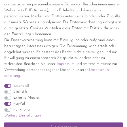
und verarbeiten personenbezogene Daten von Besucher:innen unserer
Versandinformationen
Webseite (z.B. IP-Adresse), um z.B. Inhalte und Anzeigen zu
personalisieren, Medien von Drittanbietern einzubinden oder Zugriffe
Versand per GLS (6,90 Euro) oder DHL (8,49 Euro ) inkl. MwSt.
auf unsere Website zu analysieren. Die Datenverarbeitung erfolgt erst
(innerhalb Deutschlands)
durch gesetzte Cookies. Wir teilen diese Daten mit Dritten, die wir in
den Einstellungen benennen.
kostenfreie Lieferung ab 150 Euro Warenwert (innerhalb
Die Datenverarbeitung kann mit Einwilligung oder aufgrund eines
Deutschlands)
berechtigten Interesses erfolgen. Die Zustimmung kann erteilt oder
Übersicht Internationale Versandkosten
abgelehnt werden. Es besteht das Recht, nicht einzuwilligen und die
Wir kaufen an
Einwilligung zu einem späteren Zeitpunkt zu ändern oder zu
widerrufen. Beachten Sie unser
Impressum
und weitere Hinweise zur
Sie haben zuviel Porzellan im Schrank? Gerne kaufen wir dieses an.
Verwendung personenbezogener Daten in unserer
Daten­schutz­
Einfach unverbindliches Angebot anfordern.
erklärung
.
*Endpreis inkl. MwSt. (Dieser Artikel unterliegt gem. § 25a
Essenziell
UStG der Differenzbesteuerung, ein Ausweis der
Statistik
Mehrwertsteuer auf der Rechnung erfolgt nicht.)
Externe Medien
PayPal
Funktional
Weitere Einstellungen
Impressum
Daten­schutz­erklärung
AGB
Widerrufs­recht