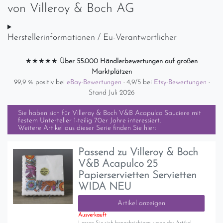
von
Villeroy & Boch AG
Herstellerinformationen / Eu-Verantwortlicher
★★★★★
Über 55.000 Händlerbewertungen auf großen
Marktplätzen
99,9 % positiv bei
eBay-Bewertungen
· 4,9/5 bei
Etsy-Bewertungen
·
Stand Juli 2026
Sie haben sich für
Villeroy & Boch V&B Acapulco Sauciere mit
festem Unterteller 1-teilig 70er Jahre
interessiert.
Weitere Artikel aus dieser Serie finden Sie hier:
Passend zu Villeroy & Boch
V&B Acapulco 25
Papierservietten Servietten
WIDA NEU
Artikel anzeigen
Ausverkauft