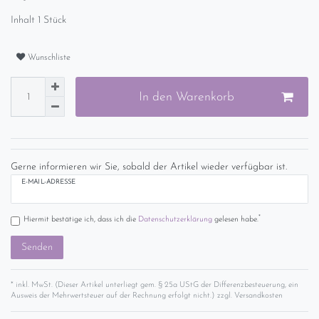
Inhalt
1
Stück
Wunschliste
In den Warenkorb
Gerne informieren wir Sie, sobald der Artikel wieder verfügbar ist.
E-MAIL-ADRESSE
*
Hiermit bestätige ich, dass ich die
Daten­schutz­erklärung
gelesen habe.
Senden
* inkl. MwSt. (Dieser Artikel unterliegt gem. § 25a UStG der Differenzbesteuerung, ein
Ausweis der Mehrwertsteuer auf der Rechnung erfolgt nicht.) zzgl.
Versandkosten