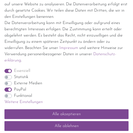
Versand per GLS (6,90 Euro) oder DHL (8,49 Euro ) inkl. MwSt.
auf unsere Website zu analysieren. Die Datenverarbeitung erfolgt erst
(innerhalb Deutschlands)
durch gesetzte Cookies. Wir teilen diese Daten mit Dritten, die wir in
den Einstellungen benennen.
kostenfreie Lieferung ab 150 Euro Warenwert (innerhalb
Die Datenverarbeitung kann mit Einwilligung oder aufgrund eines
Deutschlands)
berechtigten Interesses erfolgen. Die Zustimmung kann erteilt oder
Übersicht Internationale Versandkosten
abgelehnt werden. Es besteht das Recht, nicht einzuwilligen und die
Wir kaufen an
Einwilligung zu einem späteren Zeitpunkt zu ändern oder zu
widerrufen. Beachten Sie unser
Impressum
und weitere Hinweise zur
Sie haben zuviel Porzellan im Schrank? Gerne kaufen wir dieses an.
Verwendung personenbezogener Daten in unserer
Daten­schutz­
Einfach unverbindliches Angebot anfordern.
erklärung
.
*Endpreis inkl. MwSt. (Dieser Artikel unterliegt gem. § 25a
Essenziell
UStG der Differenzbesteuerung, ein Ausweis der
Statistik
Mehrwertsteuer auf der Rechnung erfolgt nicht.)
Externe Medien
PayPal
Funktional
Weitere Einstellungen
Impressum
Daten­schutz­erklärung
AGB
Widerrufs­recht
Alle akzeptieren
Kontakt
Vertrag widerrufen
Alle ablehnen