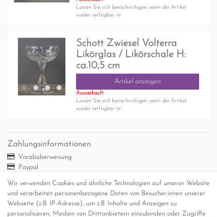
Lassen Sie sich benachrichigen, wenn der Artikel
wieder verfügbar ist.
Schott Zwiesel Volterra
Likörglas / Likörschale H:
ca.10,5 cm
Artikel anzeigen
Ausverkauft
Lassen Sie sich benachrichigen, wenn der Artikel
wieder verfügbar ist.
Zahlungsinformationen
Vorabüberweisung
Paypal
Abholung
Wir verwenden Cookies und ähnliche Technologien auf unserer Website
Versandinformationen
und verarbeiten personenbezogene Daten von Besucher:innen unserer
Webseite (z.B. IP-Adresse), um z.B. Inhalte und Anzeigen zu
personalisieren, Medien von Drittanbietern einzubinden oder Zugriffe