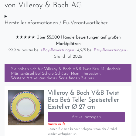
von
Villeroy & Boch AG
Herstellerinformationen / Eu-Verantwortlicher
★★★★★
Über 55.000 Händlerbewertungen auf großen
Marktplätzen
99,9 % positiv bei
eBay-Bewertungen
· 4,9/5 bei
Etsy-Bewertungen
·
Stand Juli 2026
Sie haben sich für
Villeroy & Boch V&B Twist Bea Müslischale
Müslischüssel Bol Schale Schüssel 14cm
interessiert.
Weitere Artikel aus dieser Serie finden Sie hier:
Villeroy & Boch V&B Twist
Bea Beá Teller Speiseteller
Essteller Ø 27 cm
Artikel anzeigen
Ausverkauft
Lassen Sie sich benachrichigen, wenn der Artikel
wieder verfügbar ist.