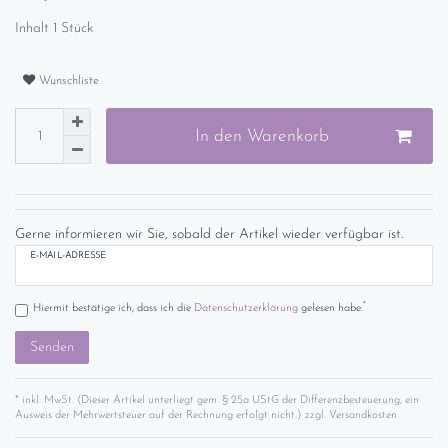
Inhalt
1
Stück
Wunschliste
In den Warenkorb
Gerne informieren wir Sie, sobald der Artikel wieder verfügbar ist.
E-MAIL-ADRESSE
*
Hiermit bestätige ich, dass ich die
Daten­schutz­erklärung
gelesen habe.
Senden
* inkl. MwSt. (Dieser Artikel unterliegt gem. § 25a UStG der Differenzbesteuerung, ein
Ausweis der Mehrwertsteuer auf der Rechnung erfolgt nicht.) zzgl.
Versandkosten