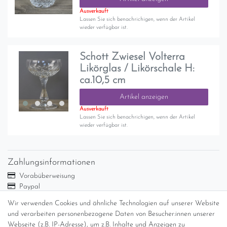
Ausverkauft
Lassen Sie sich benachrichigen, wenn der Artikel
wieder verfügbar ist.
Schott Zwiesel Volterra
Likörglas / Likörschale H:
ca.10,5 cm
Artikel anzeigen
Ausverkauft
Lassen Sie sich benachrichigen, wenn der Artikel
wieder verfügbar ist.
Zahlungsinformationen
Vorabüberweisung
Paypal
Abholung
Wir verwenden Cookies und ähnliche Technologien auf unserer Website
Versandinformationen
und verarbeiten personenbezogene Daten von Besucher:innen unserer
Webseite (z.B. IP-Adresse), um z.B. Inhalte und Anzeigen zu