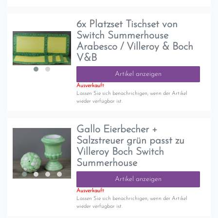
6x Platzset Tischset von
Switch Summerhouse
Arabesco / Villeroy & Boch
V&B
Artikel anzeigen
Ausverkauft
Lassen Sie sich benachrichigen, wenn der Artikel
wieder verfügbar ist.
Gallo Eierbecher +
Salzstreuer grün passt zu
Villeroy Boch Switch
Summerhouse
Artikel anzeigen
Ausverkauft
Lassen Sie sich benachrichigen, wenn der Artikel
wieder verfügbar ist.