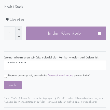
Inhalt
1
Stück
Wunschliste
In den Warenkorb
Gerne informieren wir Sie, sobald der Artikel wieder verfügbar ist.
E-MAIL-ADRESSE
*
Hiermit bestätige ich, dass ich die
Daten­schutz­erklärung
gelesen habe.
Senden
* inkl. MwSt. (Dieser Artikel unterliegt gem. § 25a UStG der Differenzbesteuerung, ein
Ausweis der Mehrwertsteuer auf der Rechnung erfolgt nicht.) zzgl.
Versandkosten