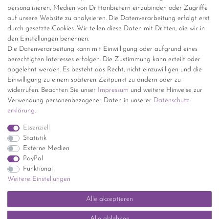
personalisieren, Medien von Drittanbietern einzubinden oder Zugriffe
Versand per GLS (6,90 Euro) oder DHL (8,49 Euro ) inkl. MwSt.
auf unsere Website zu analysieren. Die Datenverarbeitung erfolgt erst
(innerhalb Deutschlands)
durch gesetzte Cookies. Wir teilen diese Daten mit Dritten, die wir in
den Einstellungen benennen.
kostenfreie Lieferung ab 150 Euro Warenwert (innerhalb
Die Datenverarbeitung kann mit Einwilligung oder aufgrund eines
Deutschlands)
berechtigten Interesses erfolgen. Die Zustimmung kann erteilt oder
Übersicht Internationale Versandkosten
abgelehnt werden. Es besteht das Recht, nicht einzuwilligen und die
Wir kaufen an
Einwilligung zu einem späteren Zeitpunkt zu ändern oder zu
widerrufen. Beachten Sie unser
Impressum
und weitere Hinweise zur
Sie haben zuviel Porzellan im Schrank? Gerne kaufen wir dieses an.
Verwendung personenbezogener Daten in unserer
Daten­schutz­
Einfach unverbindliches Angebot anfordern.
erklärung
.
*Endpreis inkl. MwSt. (Dieser Artikel unterliegt gem. § 25a
Essenziell
UStG der Differenzbesteuerung, ein Ausweis der
Statistik
Mehrwertsteuer auf der Rechnung erfolgt nicht.)
Externe Medien
PayPal
Funktional
Weitere Einstellungen
Impressum
Daten­schutz­erklärung
AGB
Widerrufs­recht
Alle akzeptieren
Kontakt
Vertrag widerrufen
Alle ablehnen