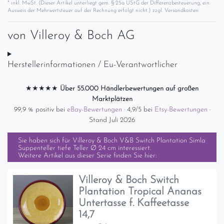
* inkl. MwSt. (Dieser Artikel unterliegt gem. § 25a UStG der Differenzbesteuerung, ein
Ausweis der Mehrwertsteuer auf der Rechnung erfolgt nicht.) zzgl.
Versandkosten
von
Villeroy & Boch AG
Herstellerinformationen / Eu-Verantwortlicher
★★★★★
Über 55.000 Händlerbewertungen auf großen
Marktplätzen
99,9 % positiv bei
eBay-Bewertungen
· 4,9/5 bei
Etsy-Bewertungen
·
Stand Juli 2026
Sie haben sich für
Villeroy & Boch V&B Switch Plantation Simla
Suppenteller tiefe Teller Ø 24 cm
interessiert.
Weitere Artikel aus dieser Serie finden Sie hier:
Villeroy & Boch Switch
Plantation Tropical Ananas
Untertasse f. Kaffeetasse
14,7