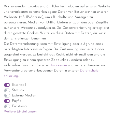
Abholung
Wir verwenden Cookies und ähnliche Technologien auf unserer Website
und verarbeiten personenbezogene Daten von Besucher:innen unserer
Versandinformationen
Webseite (z.B. IP-Adresse), um z.B. Inhalte und Anzeigen zu
personalisieren, Medien von Drittanbietern einzubinden oder Zugriffe
Versand per GLS (6,90 Euro) oder DHL (8,49 Euro ) inkl. MwSt.
auf unsere Website zu analysieren. Die Datenverarbeitung erfolgt erst
(innerhalb Deutschlands)
durch gesetzte Cookies. Wir teilen diese Daten mit Dritten, die wir in
den Einstellungen benennen.
kostenfreie Lieferung ab 150 Euro Warenwert (innerhalb
Die Datenverarbeitung kann mit Einwilligung oder aufgrund eines
Deutschlands)
berechtigten Interesses erfolgen. Die Zustimmung kann erteilt oder
Übersicht Internationale Versandkosten
abgelehnt werden. Es besteht das Recht, nicht einzuwilligen und die
Wir kaufen an
Einwilligung zu einem späteren Zeitpunkt zu ändern oder zu
widerrufen. Beachten Sie unser
Impressum
und weitere Hinweise zur
Sie haben zuviel Porzellan im Schrank? Gerne kaufen wir dieses an.
Verwendung personenbezogener Daten in unserer
Daten­schutz­
Einfach unverbindliches Angebot anfordern.
erklärung
.
*Endpreis inkl. MwSt. (Dieser Artikel unterliegt gem. § 25a
Essenziell
UStG der Differenzbesteuerung, ein Ausweis der
Statistik
Mehrwertsteuer auf der Rechnung erfolgt nicht.)
Externe Medien
PayPal
Funktional
Weitere Einstellungen
Impressum
Daten­schutz­erklärung
AGB
Widerrufs­recht