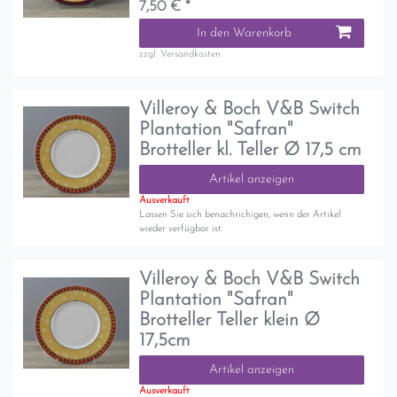
7,50 € *
In den Warenkorb
zzgl.
Versandkosten
Villeroy & Boch V&B Switch
Plantation "Safran"
Brotteller kl. Teller Ø 17,5 cm
Artikel anzeigen
Ausverkauft
Lassen Sie sich benachrichigen, wenn der Artikel
wieder verfügbar ist.
Villeroy & Boch V&B Switch
Plantation "Safran"
Brotteller Teller klein Ø
17,5cm
Artikel anzeigen
Ausverkauft