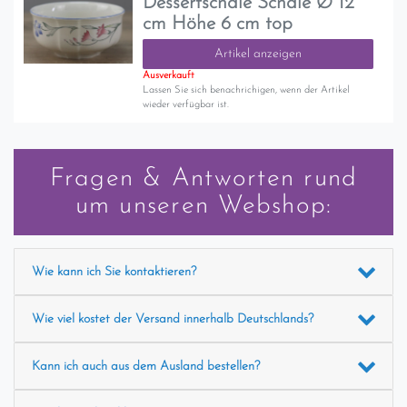
Dessertschale Schale Ø 12
cm Höhe 6 cm top
Artikel anzeigen
Ausverkauft
Lassen Sie sich benachrichigen, wenn der Artikel
wieder verfügbar ist.
Fragen & Antworten rund
um unseren Webshop:
Wie kann ich Sie kontaktieren?
Wie viel kostet der Versand innerhalb Deutschlands?
Kann ich auch aus dem Ausland bestellen?