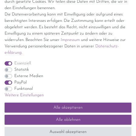
durch gesetzte Cookies. Wir teilen diese Daten mit Dritten, die wir in
den Einstellungen benennen.
kostenfreie Lieferung ab 150 Euro Warenwert (innerhalb
Die Datenverarbeitung kann mit Einwilligung oder aufgrund eines
Deutschlands)
berechtigten Interesses erfolgen. Die Zustimmung kann erteilt oder
Übersicht Internationale Versandkosten
abgelehnt werden. Es besteht das Recht, nicht einzuwilligen und die
Wir kaufen an
Einwilligung zu einem späteren Zeitpunkt zu ändern oder zu
widerrufen. Beachten Sie unser
Impressum
und weitere Hinweise zur
Sie haben zuviel Porzellan im Schrank? Gerne kaufen wir dieses an.
Verwendung personenbezogener Daten in unserer
Daten­schutz­
Einfach unverbindliches Angebot anfordern.
erklärung
.
*Endpreis inkl. MwSt. (Dieser Artikel unterliegt gem. § 25a
Essenziell
UStG der Differenzbesteuerung, ein Ausweis der
Statistik
Mehrwertsteuer auf der Rechnung erfolgt nicht.)
Externe Medien
PayPal
Funktional
Weitere Einstellungen
Impressum
Daten­schutz­erklärung
AGB
Widerrufs­recht
Alle akzeptieren
Kontakt
Vertrag widerrufen
Alle ablehnen
SEHR GUT
(5 / 5)
Auswahl akzeptieren
aus
1414
Bewertungen bei: ebay.de, shopvote.de ⓘ