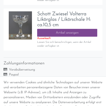
wieder verfügbar ist.
Schott Zwiesel Volterra
Likörglas / Likörschale H:
ca.10,5 cm
Artikel anzeigen
Ausverkauft
Lassen Sie sich benachrichigen, wenn der Artikel
wieder verfügbar ist.
Zahlungsinformationen
Vorabüberweisung
Paypal
Abholung
Wir verwenden Cookies und ähnliche Technologien auf unserer Website
Versandinformationen
und verarbeiten personenbezogene Daten von Besucher:innen unserer
Webseite (z.B. IP-Adresse), um z.B. Inhalte und Anzeigen zu
personalisieren, Medien von Drittanbietern einzubinden oder Zugriffe
Versand per GLS (6,90 Euro) oder DHL (8,49 Euro ) inkl. MwSt.
auf unsere Website zu analysieren. Die Datenverarbeitung erfolgt erst
(innerhalb Deutschlands)