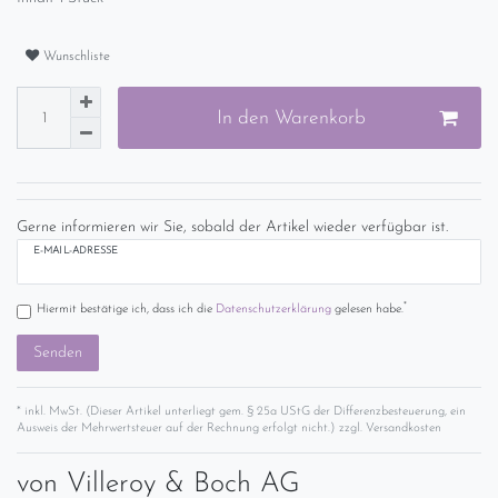
Wunschliste
In den Warenkorb
Gerne informieren wir Sie, sobald der Artikel wieder verfügbar ist.
E-MAIL-ADRESSE
*
Hiermit bestätige ich, dass ich die
Daten­schutz­erklärung
gelesen habe.
Senden
* inkl. MwSt. (Dieser Artikel unterliegt gem. § 25a UStG der Differenzbesteuerung, ein
Ausweis der Mehrwertsteuer auf der Rechnung erfolgt nicht.) zzgl.
Versandkosten
von
Villeroy & Boch AG