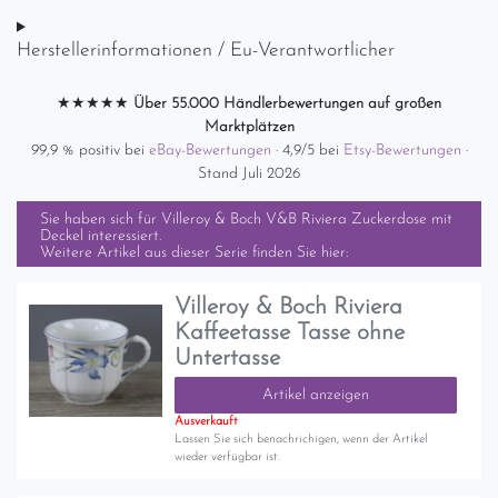
Herstellerinformationen / Eu-Verantwortlicher
★★★★★
Über 55.000 Händlerbewertungen auf großen
Marktplätzen
99,9 % positiv bei
eBay-Bewertungen
· 4,9/5 bei
Etsy-Bewertungen
·
Stand Juli 2026
Sie haben sich für
Villeroy & Boch V&B Riviera Zuckerdose mit
Deckel
interessiert.
Weitere Artikel aus dieser Serie finden Sie hier:
Villeroy & Boch Riviera
Kaffeetasse Tasse ohne
Untertasse
Artikel anzeigen
Ausverkauft
Lassen Sie sich benachrichigen, wenn der Artikel
wieder verfügbar ist.