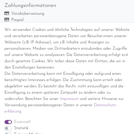
Zahlungsinformationen
Vorabüberweisung
Paypal
Abholung
Wir verwenden Cookies und ähnliche Technologien auf unserer Website
Versandinformationen
und verarbeiten personenbezogene Daten von Besucher:innen unserer
Webseite (z.B. IP-Adresse), um z.B. Inhalte und Anzeigen zu
personalisieren, Medien von Drittanbietern einzubinden oder Zugriffe
Versand per GLS (6,90 Euro) oder DHL (8,49 Euro ) inkl. MwSt.
auf unsere Website zu analysieren. Die Datenverarbeitung erfolgt erst
(innerhalb Deutschlands)
durch gesetzte Cookies. Wir teilen diese Daten mit Dritten, die wir in
den Einstellungen benennen.
kostenfreie Lieferung ab 150 Euro Warenwert (innerhalb
Die Datenverarbeitung kann mit Einwilligung oder aufgrund eines
Deutschlands)
berechtigten Interesses erfolgen. Die Zustimmung kann erteilt oder
Übersicht Internationale Versandkosten
abgelehnt werden. Es besteht das Recht, nicht einzuwilligen und die
Wir kaufen an
Einwilligung zu einem späteren Zeitpunkt zu ändern oder zu
widerrufen. Beachten Sie unser
Impressum
und weitere Hinweise zur
Sie haben zuviel Porzellan im Schrank? Gerne kaufen wir dieses an.
Verwendung personenbezogener Daten in unserer
Daten­schutz­
Einfach unverbindliches Angebot anfordern.
erklärung
.
*Endpreis inkl. MwSt. (Dieser Artikel unterliegt gem. § 25a
Essenziell
UStG der Differenzbesteuerung, ein Ausweis der
Statistik
Mehrwertsteuer auf der Rechnung erfolgt nicht.)