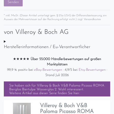
Senden
* inkl. MwSt. (Dieser Artikel unterliegt gem. § 25a UStG der Differenzbesteuerung, ein
Ausweis der Mehrwertsteuer auf der Rechnung erfolgt nicht.) zzgl.
Versandkosten
von
Villeroy & Boch AG
Herstellerinformationen / Eu-Verantwortlicher
★★★★★
Über 55.000 Händlerbewertungen auf großen
Marktplätzen
99,9 % positiv bei
eBay-Bewertungen
· 4,9/5 bei
Etsy-Bewertungen
·
Stand Juli 2026
Sie haben sich für
Villeroy & Boch V&B Paloma Picasso ROMA
Bierglas Biertulpe Wasserglas 2. Wahl
interessiert.
Weitere Artikel aus dieser Serie finden Sie hier:
Villeroy & Boch V&B
Paloma Picasso ROMA