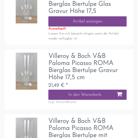
Bierglas Biertulpe Glas
Gravur Höhe 17,5
Artikel anzeigen
Ausverkauft
Lassen Sie sich benachrichigen, wenn der Artikel
wieder verfügbar ist.
Villeroy & Boch V&B
Paloma Picasso ROMA
Bierglas Biertulpe Gravur
Höhe 17,5 cm
21,49 € *
In den Warenkorb
zzgl.
Versandkosten
Villeroy & Boch V&B
Paloma Picasso ROMA
Bierglas Biertulpe mit