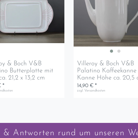
roy & Boch V&B
Villeroy & Boch V&B
ino Butterplatte mit
Palatino Kaffeekanne
ca. 21,2 x 13,2 cm
Kanne Höhe ca. 20,5
 *
14,90 € *
andkosten
zzgl.
Versandkosten
 & Antworten rund um unseren W