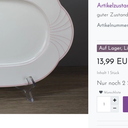
Artikelzusta
guter Zustand
Artikelnumme
Auf Lager, Li
13,99 E
Inhalt
1
Stück
Nur noch 2 
Wunschliste