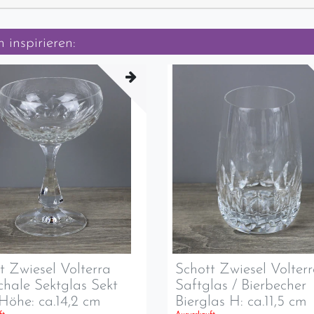
 inspirieren:
t Zwiesel Volterra
Schott Zwiesel Volter
chale Sektglas Sekt
Saftglas / Bierbecher
Höhe: ca.14,2 cm
Bierglas H: ca.11,5 cm