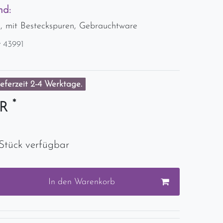
nd:
, mit Besteckspuren, Gebrauchtware
r
43991
eferzeit 2-4 Werktage.
*
UR
Stück verfügbar
In den Warenkorb