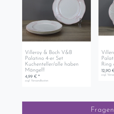
Villeroy & Boch V&B
Ville
Palatino 4-er Set
Palat
Kuchenteller/alle haben
Ring 
Mängel!!
12,90 €
zzgl.
Vers
4,99 € *
zzgl.
Versandkosten
Fragen