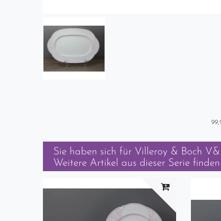
99,
Sie haben sich für
Villeroy & Boch V&B
Weitere Artikel aus dieser Serie finden 