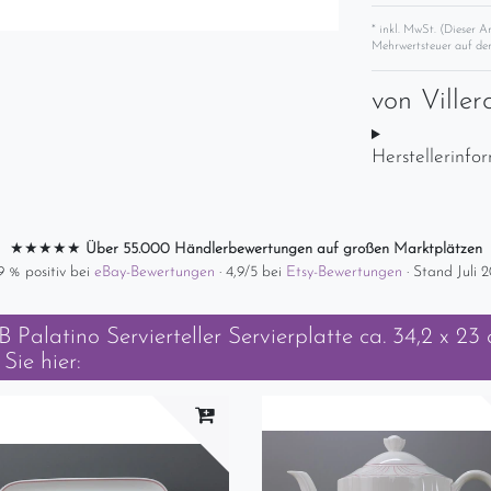
* inkl. MwSt. (Dieser A
Mehrwertsteuer auf der
von
Ville
Herstellerinfo
★★★★★
Über 55.000 Händlerbewertungen auf großen Marktplätzen
9 % positiv bei
eBay-Bewertungen
· 4,9/5 bei
Etsy-Bewertungen
· Stand Juli 
 Palatino Servierteller Servierplatte ca. 34,2 x 23
Sie hier: