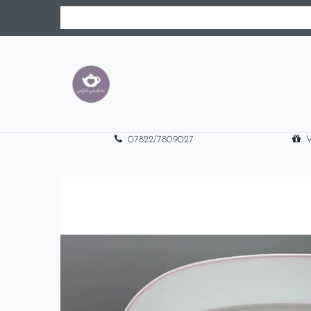
07822/7809027
V