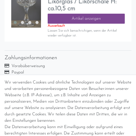
Likörglas / Likörschale H:
ca.10,5 cm
Artikel anzeigen
Ausverkauft
Lassen Sie sich benachrichigen, wenn der Artikel
wieder verfügbar ist.
Zahlungsinformationen
Vorabüberweisung
Paypal
Abholung
Wir verwenden Cookies und ähnliche Technologien auf unserer Website
und verarbeiten personenbezogene Daten von Besucher:innen unserer
Versandinformationen
Webseite (z.B. IP-Adresse), um z.B. Inhalte und Anzeigen zu
personalisieren, Medien von Drittanbietern einzubinden oder Zugriffe
Versand per GLS (6,90 Euro) oder DHL (8,49 Euro ) inkl. MwSt.
auf unsere Website zu analysieren. Die Datenverarbeitung erfolgt erst
(innerhalb Deutschlands)
durch gesetzte Cookies. Wir teilen diese Daten mit Dritten, die wir in
den Einstellungen benennen.
kostenfreie Lieferung ab 150 Euro Warenwert (innerhalb
Die Datenverarbeitung kann mit Einwilligung oder aufgrund eines
Deutschlands)
berechtigten Interesses erfolgen. Die Zustimmung kann erteilt oder
Übersicht Internationale Versandkosten