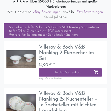
★★★★★
Über 55.000 Händlerbewertungen auf großen
Marktplätzen
99,9 % positiv bei
eBay-Bewertungen
· 4,9/5 bei
Etsy-Bewertungen
·
Stand Juli 2026
Sie haben sich für
Villeroy & Boch V&B Nanking Suppenteller
tiefer Teller Ø ca. 23,5 cm TOP
interessiert.
Weitere Artikel aus dieser Serie finden Sie hier:
Villeroy & Boch V&B
Nanking 2 Eierbecher im
Set
14,90 € *
In den Warenkorb
zzgl.
Versandkosten
Villeroy & Boch V&B
Nanking 2x Kuchenteller +
1x Speiseteller mit leichten
Lasurfehlern