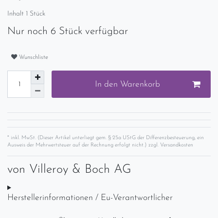
Inhalt
1
Stück
Nur noch 6 Stück verfügbar
Wunschliste
In den Warenkorb
* inkl. MwSt. (Dieser Artikel unterliegt gem. § 25a UStG der Differenzbesteuerung, ein
Ausweis der Mehrwertsteuer auf der Rechnung erfolgt nicht.) zzgl.
Versandkosten
von
Villeroy & Boch AG
Herstellerinformationen / Eu-Verantwortlicher