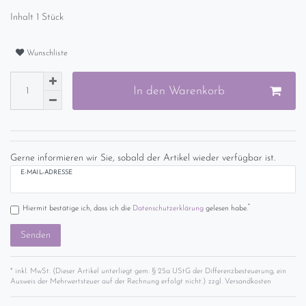
Inhalt
1
Stück
Wunschliste
In den Warenkorb
Gerne informieren wir Sie, sobald der Artikel wieder verfügbar ist.
E-MAIL-ADRESSE
*
Hiermit bestätige ich, dass ich die
Daten­schutz­erklärung
gelesen habe.
Senden
* inkl. MwSt. (Dieser Artikel unterliegt gem. § 25a UStG der Differenzbesteuerung, ein
Ausweis der Mehrwertsteuer auf der Rechnung erfolgt nicht.) zzgl.
Versandkosten