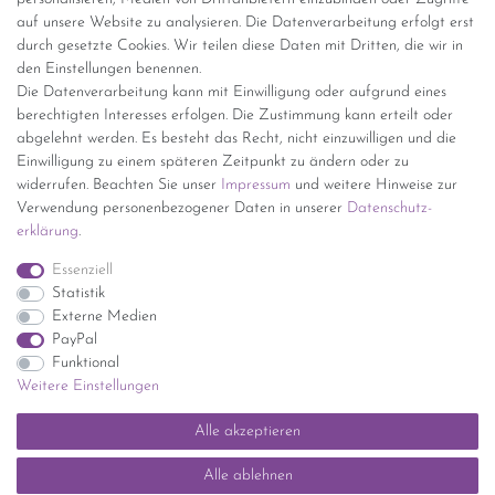
Versand per GLS (6,90 Euro) oder DHL (8,49 Euro ) inkl. MwSt.
auf unsere Website zu analysieren. Die Datenverarbeitung erfolgt erst
(innerhalb Deutschlands)
durch gesetzte Cookies. Wir teilen diese Daten mit Dritten, die wir in
den Einstellungen benennen.
kostenfreie Lieferung ab 150 Euro Warenwert (innerhalb
Die Datenverarbeitung kann mit Einwilligung oder aufgrund eines
Deutschlands)
berechtigten Interesses erfolgen. Die Zustimmung kann erteilt oder
Übersicht Internationale Versandkosten
abgelehnt werden. Es besteht das Recht, nicht einzuwilligen und die
Wir kaufen an
Einwilligung zu einem späteren Zeitpunkt zu ändern oder zu
widerrufen. Beachten Sie unser
Impressum
und weitere Hinweise zur
Sie haben zuviel Porzellan im Schrank? Gerne kaufen wir dieses an.
Verwendung personenbezogener Daten in unserer
Daten­schutz­
Einfach unverbindliches Angebot anfordern.
erklärung
.
*Endpreis inkl. MwSt. (Dieser Artikel unterliegt gem. § 25a
Essenziell
UStG der Differenzbesteuerung, ein Ausweis der
Statistik
Mehrwertsteuer auf der Rechnung erfolgt nicht.)
Externe Medien
PayPal
Funktional
Weitere Einstellungen
Impressum
Daten­schutz­erklärung
AGB
Widerrufs­recht
Alle akzeptieren
Kontakt
Vertrag widerrufen
Alle ablehnen