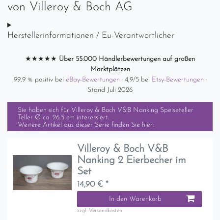
von
Villeroy & Boch AG
Herstellerinformationen / Eu-Verantwortlicher
★★★★★
Über 55.000 Händlerbewertungen auf großen
Marktplätzen
99,9 % positiv bei
eBay-Bewertungen
· 4,9/5 bei
Etsy-Bewertungen
·
Stand Juli 2026
Sie haben sich für
Villeroy & Boch V&B Nanking Speiseteller
Teller Ø ca. 26,5 cm
interessiert.
Weitere Artikel aus dieser Serie finden Sie hier:
Villeroy & Boch V&B
Nanking 2 Eierbecher im
Set
14,90 € *
In den Warenkorb
zzgl.
Versandkosten