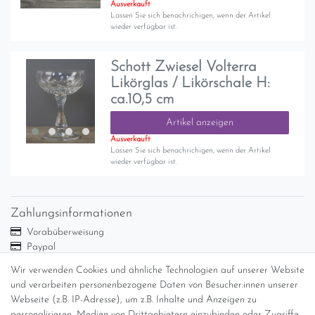
Ausverkauft
Lassen Sie sich benachrichigen, wenn der Artikel
wieder verfügbar ist.
Schott Zwiesel Volterra
Likörglas / Likörschale H:
ca.10,5 cm
Artikel anzeigen
Ausverkauft
Lassen Sie sich benachrichigen, wenn der Artikel
wieder verfügbar ist.
Zahlungsinformationen
Vorabüberweisung
Paypal
Abholung
Wir verwenden Cookies und ähnliche Technologien auf unserer Website
und verarbeiten personenbezogene Daten von Besucher:innen unserer
Versandinformationen
Webseite (z.B. IP-Adresse), um z.B. Inhalte und Anzeigen zu
personalisieren, Medien von Drittanbietern einzubinden oder Zugriffe