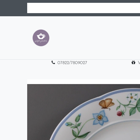
07822/7809027
V