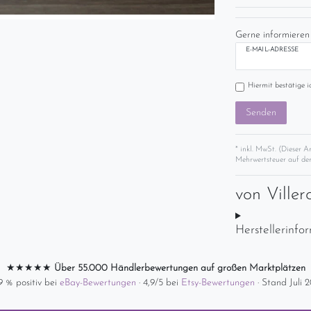
Gerne informieren 
E-MAIL-ADRESSE
Hiermit bestätige i
Senden
* inkl. MwSt. (Dieser A
Mehrwertsteuer auf der
von
Ville
Herstellerinfo
★★★★★
Über 55.000 Händlerbewertungen auf großen Marktplätzen
9 % positiv bei
eBay-Bewertungen
· 4,9/5 bei
Etsy-Bewertungen
· Stand Juli 