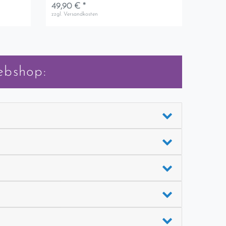
49,90 € *
zzgl.
Versandkosten
ebshop: