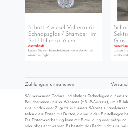
Schott Zwiesel Volterra 6x
Schot
Schnapsglas / Stamperl im
Sekts
Set Höhe: ca. 6 cm
Glas 
Ausverkauft
Ausverkau
Lassen Sie sich benachrichigen, wenn der Artikel
Lassen Sie
wieder verfügbar ist.
wieder verf
Zahlungsinformationen
Versand
Vorabüberweisung
Versan
Wir verwenden Cookies und ähnliche Technologien auf unser
Paypal
kosten
Besucher:innen unserer Webseite (z.B. IP-Adresse), um z.B. I
Abholung
Übersi
einzubinden oder Zugriffe auf unsere Website zu analysieren.
teilen diese Daten mit Dritten, die wir in den Einstellungen b
Die Datenverarbeitung kann mit Einwilligung oder aufgrund e
*Endpreis inkl. MwSt. (Dieser Artikel u
oder abgelehnt werden. Es besteht das Recht, nicht einzuwill