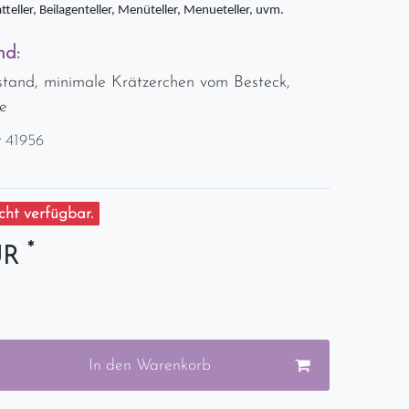
atteller, Beilagenteller, Menüteller, Menueteller, uvm.
nd:
stand, minimale Krätzerchen vom Besteck,
e
r
41956
ht verfügbar.
*
UR
In den Warenkorb