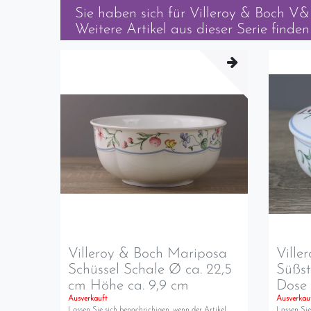
Sie haben sich für
Villeroy & Boch V&B
Weitere Artikel aus dieser Serie finden 
Villeroy & Boch Mariposa
Ville
Schüssel Schale Ø ca. 22,5
Süßst
cm Höhe ca. 9,9 cm
Dose 
Ausverkauft
Ausverkau
Lassen Sie sich benachrichigen, wenn der Artikel
Lassen Sie