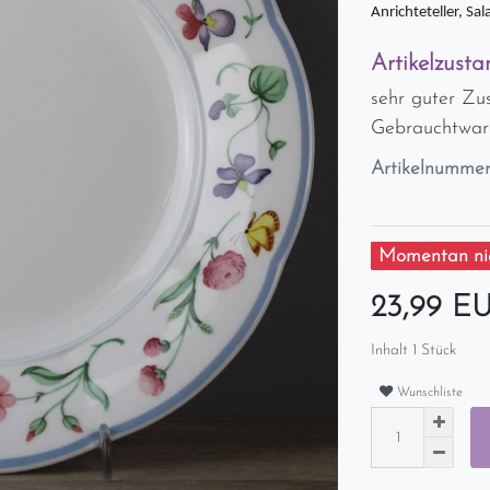
Anrichteteller, Sal
Artikelzusta
sehr guter Zu
Gebrauchtwar
Artikelnumme
Momentan nic
23,99 E
Inhalt
1
Stück
Wunschliste