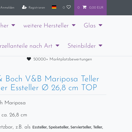
Anmelden
Registrieren
0
0
0,00 EUR
her
weitere Hersteller
Glas
rzellanteile nach Art
Steinbilder
50000+ Marktplatzbewertungen
 & Boch V&B Mariposa Teller
ller Essteller Ø 26,8 cm TOP
ch Mariposa
 ca. 26,8 cm
etzbar, z.B. als
Essteller, Speiseteller, Servierteller, Teller,