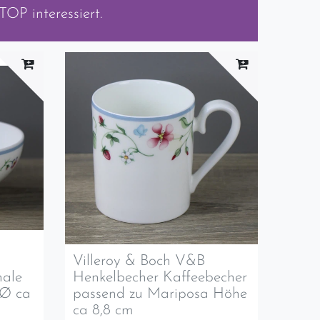
m TOP
interessiert.
Villeroy & Boch V&B
hale
Henkelbecher Kaffeebecher
 Ø ca
passend zu Mariposa Höhe
ca 8,8 cm