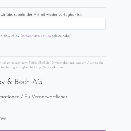
wir Sie, sobald der Artikel wieder verfügbar ist.
*
ch, dass ich die
Daten­schutz­erklärung
gelesen habe.
rtikel unterliegt gem. § 25a UStG der Differenzbesteuerung, ein Ausweis der
 Rechnung erfolgt nicht.) zzgl.
Versandkosten
roy & Boch AG
rmationen / Eu-Verantwortlicher
2026