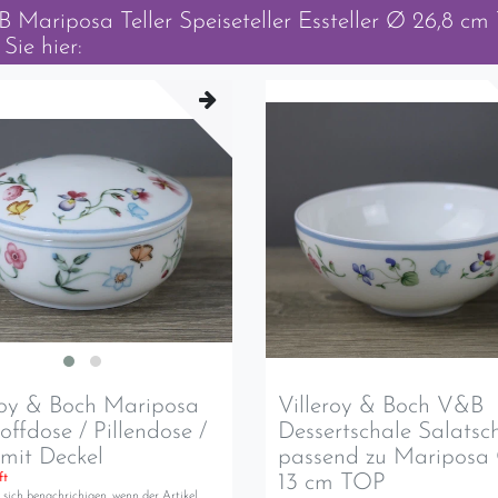
 Mariposa Teller Speiseteller Essteller Ø 26,8 c
Sie hier:
roy & Boch Mariposa
Villeroy & Boch V&B
offdose / Pillendose /
Dessertschale Salatsc
mit Deckel
passend zu Mariposa
13 cm TOP
ft
 sich benachrichigen, wenn der Artikel