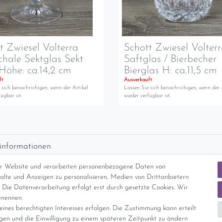
t Zwiesel Volterra
Schott Zwiesel Volter
chale Sektglas Sekt
Saftglas / Bierbecher
Höhe: ca.14,2 cm
Bierglas H: ca.11,5 cm
ft
Ausverkauft
 sich benachrichigen, wenn der Artikel
Lassen Sie sich benachrichigen, wenn der 
ügbar ist.
wieder verfügbar ist.
informationen
d per GLS (6,90 Euro) oder DHL (8,49 Euro ) inkl. MwSt. (innerhalb Deuts
er Website und verarbeiten personenbezogene Daten von
freie Lieferung ab 150 Euro Warenwert (innerhalb Deutschlands)
nhalte und Anzeigen zu personalisieren, Medien von Drittanbietern
cht Internationale Versandkosten
 Die Datenverarbeitung erfolgt erst durch gesetzte Cookies. Wir
enennen.
ines berechtigten Interesses erfolgen. Die Zustimmung kann erteilt
nterliegt gem. § 25a UStG der Differenzbesteuerung, ein Ausweis der Mehrwer
igen und die Einwilligung zu einem späteren Zeitpunkt zu ändern