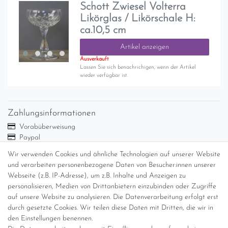
Schott Zwiesel Volterra
Likörglas / Likörschale H:
ca.10,5 cm
Artikel anzeigen
Ausverkauft
Lassen Sie sich benachrichigen, wenn der Artikel
wieder verfügbar ist.
Zahlungsinformationen
Vorabüberweisung
Paypal
Abholung
Wir verwenden Cookies und ähnliche Technologien auf unserer Website
Versandinformationen
und verarbeiten personenbezogene Daten von Besucher:innen unserer
Webseite (z.B. IP-Adresse), um z.B. Inhalte und Anzeigen zu
personalisieren, Medien von Drittanbietern einzubinden oder Zugriffe
Versand per GLS (6,90 Euro) oder DHL (8,49 Euro ) inkl. MwSt.
auf unsere Website zu analysieren. Die Datenverarbeitung erfolgt erst
(innerhalb Deutschlands)
durch gesetzte Cookies. Wir teilen diese Daten mit Dritten, die wir in
den Einstellungen benennen.
kostenfreie Lieferung ab 150 Euro Warenwert (innerhalb