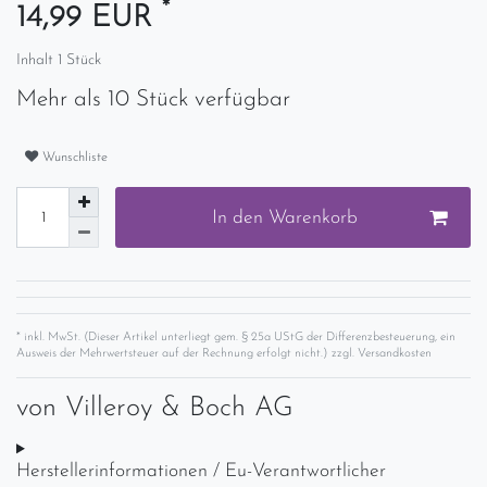
*
14,99 EUR
Inhalt
1
Stück
Mehr als 10 Stück verfügbar
Wunschliste
In den Warenkorb
* inkl. MwSt. (Dieser Artikel unterliegt gem. § 25a UStG der Differenzbesteuerung, ein
Ausweis der Mehrwertsteuer auf der Rechnung erfolgt nicht.) zzgl.
Versandkosten
von
Villeroy & Boch AG
Herstellerinformationen / Eu-Verantwortlicher