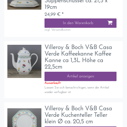
Suppenschüssel ca. 21,5 x
19cm
24,99 € *
In den Warenkorb
zzgl.
Versandkosten
Villeroy & Boch V&B Casa
Verde Kaffeekanne Kaffee
Kanne ca 1,3L Höhe ca
22,5cm
Artikel anzeigen
Ausverkauft
Lassen Sie sich benachrichigen, wenn der Artikel
wieder verfügbar ist.
Villeroy & Boch V&B Casa
Verde Kuchenteller Teller
klein Ø ca. 20,5 cm