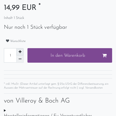
*
14,99 EUR
Inhalt
1
Stück
Nur noch 1 Stück verfügbar
Wunschliste
In den Warenkorb
* inkl. MwSt. (Dieser Artikel unterliegt gem. § 25a UStG der Differenzbesteuerung, ein
Ausweis der Mehrwertsteuer auf der Rechnung erfolgt nicht.) zzgl.
Versandkosten
von
Villeroy & Boch AG
Herstellerinformationen / Eu-Verantwortlicher