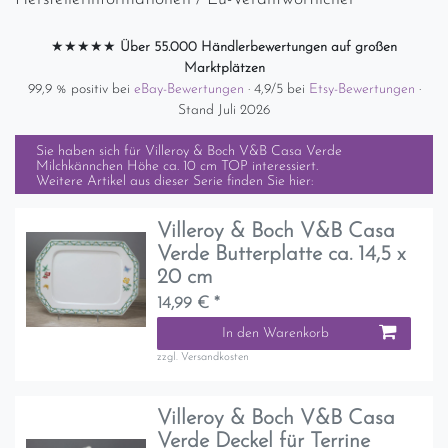
★★★★★
Über 55.000 Händlerbewertungen auf großen
Marktplätzen
99,9 % positiv bei
eBay-Bewertungen
· 4,9/5 bei
Etsy-Bewertungen
·
Stand Juli 2026
Sie haben sich für
Villeroy & Boch V&B Casa Verde
Milchkännchen Höhe ca. 10 cm TOP
interessiert.
Weitere Artikel aus dieser Serie finden Sie hier:
Villeroy & Boch V&B Casa
Verde Butterplatte ca. 14,5 x
20 cm
14,99 € *
In den Warenkorb
zzgl.
Versandkosten
Villeroy & Boch V&B Casa
Verde Deckel für Terrine