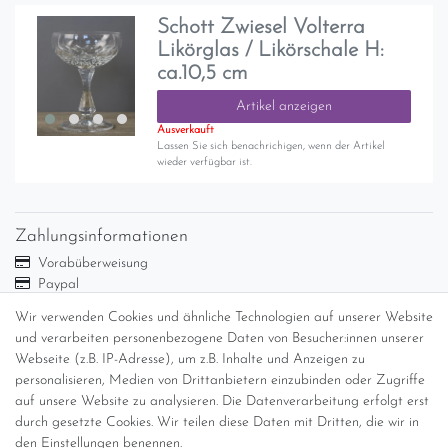
Schott Zwiesel Volterra
Likörglas / Likörschale H:
ca.10,5 cm
Artikel anzeigen
Ausverkauft
Lassen Sie sich benachrichigen, wenn der Artikel
wieder verfügbar ist.
Zahlungsinformationen
Vorabüberweisung
Paypal
Abholung
Wir verwenden Cookies und ähnliche Technologien auf unserer Website
Versandinformationen
und verarbeiten personenbezogene Daten von Besucher:innen unserer
Webseite (z.B. IP-Adresse), um z.B. Inhalte und Anzeigen zu
personalisieren, Medien von Drittanbietern einzubinden oder Zugriffe
Versand per GLS (6,90 Euro) oder DHL (8,49 Euro ) inkl. MwSt.
auf unsere Website zu analysieren. Die Datenverarbeitung erfolgt erst
(innerhalb Deutschlands)
durch gesetzte Cookies. Wir teilen diese Daten mit Dritten, die wir in
den Einstellungen benennen.