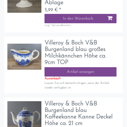
Ablage
5,99 € *
In den Warenkorb
zzgl.
Versandkosten
Villeroy & Boch V&B
Burgenland blau großes
Milchkännchen Höhe ca.
9cm TOP
Artikel anzeigen
Ausverkauft
Lassen Sie sich benachrichigen, wenn der Artikel
wieder verfügbar ist.
Villeroy & Boch V&B
Burgenland blau
Kaffeekanne Kanne Deckel
Höhe ca. 21 cm