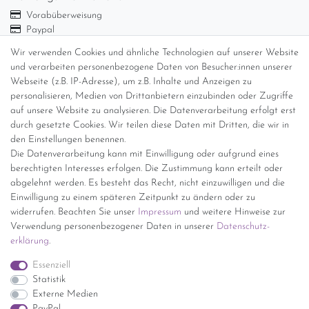
Vorabüberweisung
Paypal
Abholung
Wir verwenden Cookies und ähnliche Technologien auf unserer Website
und verarbeiten personenbezogene Daten von Besucher:innen unserer
Versandinformationen
Webseite (z.B. IP-Adresse), um z.B. Inhalte und Anzeigen zu
personalisieren, Medien von Drittanbietern einzubinden oder Zugriffe
Versand per GLS (6,90 Euro) oder DHL (8,49 Euro ) inkl. MwSt.
auf unsere Website zu analysieren. Die Datenverarbeitung erfolgt erst
(innerhalb Deutschlands)
durch gesetzte Cookies. Wir teilen diese Daten mit Dritten, die wir in
den Einstellungen benennen.
kostenfreie Lieferung ab 150 Euro Warenwert (innerhalb
Die Datenverarbeitung kann mit Einwilligung oder aufgrund eines
Deutschlands)
berechtigten Interesses erfolgen. Die Zustimmung kann erteilt oder
Übersicht Internationale Versandkosten
abgelehnt werden. Es besteht das Recht, nicht einzuwilligen und die
Wir kaufen an
Einwilligung zu einem späteren Zeitpunkt zu ändern oder zu
widerrufen. Beachten Sie unser
Impressum
und weitere Hinweise zur
Sie haben zuviel Porzellan im Schrank? Gerne kaufen wir dieses an.
Verwendung personenbezogener Daten in unserer
Daten­schutz­
Einfach unverbindliches Angebot anfordern.
erklärung
.
*Endpreis inkl. MwSt. (Dieser Artikel unterliegt gem. § 25a
Essenziell
UStG der Differenzbesteuerung, ein Ausweis der
Statistik
Mehrwertsteuer auf der Rechnung erfolgt nicht.)
Externe Medien
PayPal