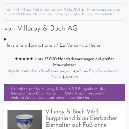
* inkl. MwSt. (Dieser Artikel unterliegt gem. § 25a UStG der Differenzbesteuerung, ein
Ausweis der Mehrwertsteuer auf der Rechnung erfolgt nicht.) zzgl.
Versandkosten
von
Villeroy & Boch AG
Herstellerinformationen / Eu-Verantwortlicher
★★★★★
Über 55.000 Händlerbewertungen auf großen
Marktplätzen
99,9 % positiv bei
eBay-Bewertungen
· 4,9/5 bei
Etsy-Bewertungen
·
Stand Juli 2026
Sie haben sich für
Villeroy & Boch V&B Burgenland blau
Teetasse Tasse Ø ca. 9,6 cm mit Untertasse
interessiert.
Weitere Artikel aus dieser Serie finden Sie hier:
Villeroy & Boch V&B
Burgenland blau Eierbecher
Eierhalter auf Fuß ohne