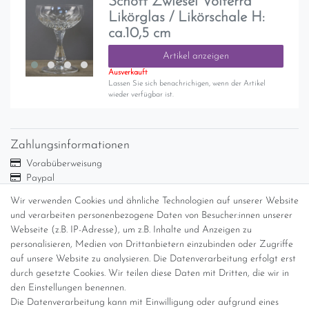
Schott Zwiesel Volterra
Likörglas / Likörschale H:
ca.10,5 cm
Artikel anzeigen
Ausverkauft
Lassen Sie sich benachrichigen, wenn der Artikel
wieder verfügbar ist.
Zahlungsinformationen
Vorabüberweisung
Paypal
Abholung
Wir verwenden Cookies und ähnliche Technologien auf unserer Website
und verarbeiten personenbezogene Daten von Besucher:innen unserer
Versandinformationen
Webseite (z.B. IP-Adresse), um z.B. Inhalte und Anzeigen zu
personalisieren, Medien von Drittanbietern einzubinden oder Zugriffe
Versand per GLS (6,90 Euro) oder DHL (8,49 Euro ) inkl. MwSt.
auf unsere Website zu analysieren. Die Datenverarbeitung erfolgt erst
(innerhalb Deutschlands)
durch gesetzte Cookies. Wir teilen diese Daten mit Dritten, die wir in
den Einstellungen benennen.
kostenfreie Lieferung ab 150 Euro Warenwert (innerhalb
Die Datenverarbeitung kann mit Einwilligung oder aufgrund eines
Deutschlands)