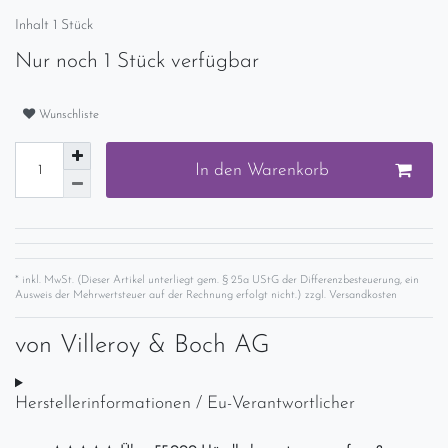
Inhalt
1
Stück
Nur noch 1 Stück verfügbar
Wunschliste
In den Warenkorb
* inkl. MwSt. (Dieser Artikel unterliegt gem. § 25a UStG der Differenzbesteuerung, ein
Ausweis der Mehrwertsteuer auf der Rechnung erfolgt nicht.) zzgl.
Versandkosten
von
Villeroy & Boch AG
Herstellerinformationen / Eu-Verantwortlicher