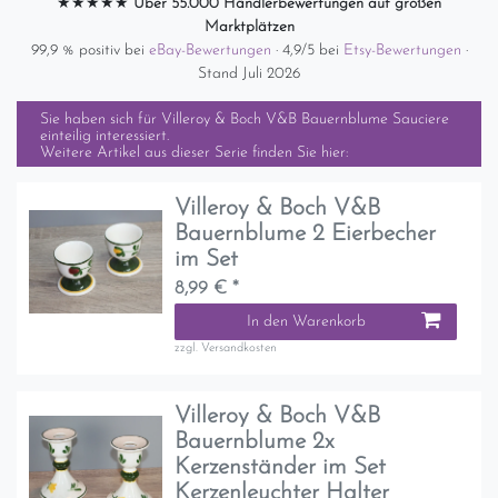
★★★★★
Über 55.000 Händlerbewertungen auf großen
Marktplätzen
99,9 % positiv bei
eBay-Bewertungen
· 4,9/5 bei
Etsy-Bewertungen
·
Stand Juli 2026
Sie haben sich für
Villeroy & Boch V&B Bauernblume Sauciere
einteilig
interessiert.
Weitere Artikel aus dieser Serie finden Sie hier:
Villeroy & Boch V&B
Bauernblume 2 Eierbecher
im Set
8,99 € *
In den Warenkorb
zzgl.
Versandkosten
Villeroy & Boch V&B
Bauernblume 2x
Kerzenständer im Set
Kerzenleuchter Halter