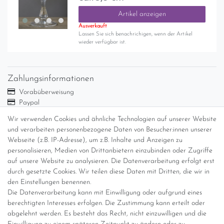
Artikel anzeigen
Ausverkauft
Lassen Sie sich benachrichigen, wenn der Artikel
wieder verfügbar ist.
Zahlungsinformationen
Vorabüberweisung
Paypal
Abholung
Wir verwenden Cookies und ähnliche Technologien auf unserer Website
und verarbeiten personenbezogene Daten von Besucher:innen unserer
Versandinformationen
Webseite (z.B. IP-Adresse), um z.B. Inhalte und Anzeigen zu
personalisieren, Medien von Drittanbietern einzubinden oder Zugriffe
Versand per GLS (6,90 Euro) oder DHL (8,49 Euro ) inkl. MwSt.
auf unsere Website zu analysieren. Die Datenverarbeitung erfolgt erst
(innerhalb Deutschlands)
durch gesetzte Cookies. Wir teilen diese Daten mit Dritten, die wir in
den Einstellungen benennen.
kostenfreie Lieferung ab 150 Euro Warenwert (innerhalb
Die Datenverarbeitung kann mit Einwilligung oder aufgrund eines
Deutschlands)
berechtigten Interesses erfolgen. Die Zustimmung kann erteilt oder
Übersicht Internationale Versandkosten
abgelehnt werden. Es besteht das Recht, nicht einzuwilligen und die
Wir kaufen an