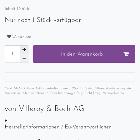
Inhalt
1
Stück
Nur noch 1 Stück verfügbar
Wunschliste
In den Warenkorb
* inkl. MwSt. (Dieser Artikel unterliegt gem. § 25a UStG der Differenzbesteuerung, ein
Ausweis der Mehrwertsteuer auf der Rechnung erfolgt nicht.) zzgl.
Versandkosten
von
Villeroy & Boch AG
Herstellerinformationen / Eu-Verantwortlicher