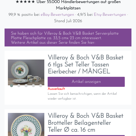
★★★★★
Über 55.000 Händlerbewertungen auf großen
Marktplätzen
99,9 % positiv bei
eBay-Bewertungen
· 4,9/5 bei
Etsy-Bewertungen
·
Stand Juli 2026
Sie haben sich für
Villeroy & Boch V&B Basket Servierplatte
Platte Fleischplatte ca. 33,5 cmx 23 cm
interessiert.
Weitere Artikel aus dieser Serie finden Sie hier:
Villeroy & Boch V&B Basket
6 tlgs Set Teller Tassen
Eierbecher / MÄNGEL
Artikel anzeigen
Ausverkauft
Lassen Sie sich benachrichigen, wenn der Artikel
wieder verfügbar ist.
Villeroy & Boch V&B Basket
Brotteller Beilagenteller
Teller Ø ca. 16 cm