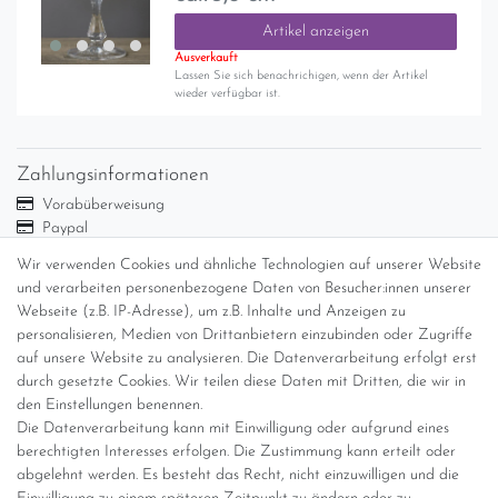
Artikel anzeigen
Ausverkauft
Lassen Sie sich benachrichigen, wenn der Artikel
wieder verfügbar ist.
Zahlungsinformationen
Vorabüberweisung
Paypal
Abholung
Wir verwenden Cookies und ähnliche Technologien auf unserer Website
und verarbeiten personenbezogene Daten von Besucher:innen unserer
Versandinformationen
Webseite (z.B. IP-Adresse), um z.B. Inhalte und Anzeigen zu
personalisieren, Medien von Drittanbietern einzubinden oder Zugriffe
Versand per GLS (6,90 Euro) oder DHL (8,49 Euro ) inkl. MwSt.
auf unsere Website zu analysieren. Die Datenverarbeitung erfolgt erst
(innerhalb Deutschlands)
durch gesetzte Cookies. Wir teilen diese Daten mit Dritten, die wir in
den Einstellungen benennen.
kostenfreie Lieferung ab 150 Euro Warenwert (innerhalb
Die Datenverarbeitung kann mit Einwilligung oder aufgrund eines
Deutschlands)
berechtigten Interesses erfolgen. Die Zustimmung kann erteilt oder
Übersicht Internationale Versandkosten
abgelehnt werden. Es besteht das Recht, nicht einzuwilligen und die
Wir kaufen an