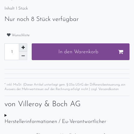
Inhalt
1
Stück
Nur noch 8 Stück verfügbar
Wunschliste
In den Warenkorb
* inkl. MwSt. (Dieser Artikel unterliegt gem. § 25a UStG der Differenzbesteuerung, ein
Ausweis der Mehrwertsteuer auf der Rechnung erfolgt nicht.) zzgl.
Versandkosten
von
Villeroy & Boch AG
Herstellerinformationen / Eu-Verantwortlicher