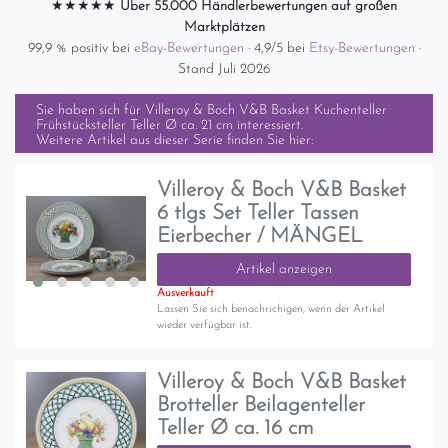
★★★★★
Über 55.000 Händlerbewertungen auf großen
Marktplätzen
99,9 % positiv bei
eBay-Bewertungen
· 4,9/5 bei
Etsy-Bewertungen
·
Stand Juli 2026
Sie haben sich für
Villeroy & Boch V&B Basket Kuchenteller
Frühstücksteller Teller Ø ca. 21 cm
interessiert.
Weitere Artikel aus dieser Serie finden Sie hier:
Villeroy & Boch V&B Basket
6 tlgs Set Teller Tassen
Eierbecher / MÄNGEL
Artikel anzeigen
Ausverkauft
Lassen Sie sich benachrichigen, wenn der Artikel
wieder verfügbar ist.
Villeroy & Boch V&B Basket
Brotteller Beilagenteller
Teller Ø ca. 16 cm