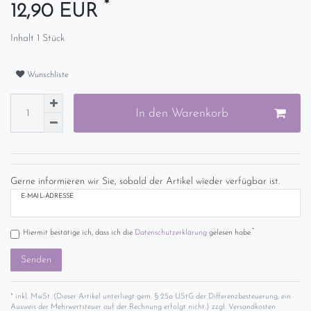
*
12,90 EUR
Inhalt
1
Stück
Wunschliste
In den Warenkorb
Gerne informieren wir Sie, sobald der Artikel wieder verfügbar ist.
E-MAIL-ADRESSE
*
Hiermit bestätige ich, dass ich die
Daten­schutz­erklärung
gelesen habe.
Senden
* inkl. MwSt. (Dieser Artikel unterliegt gem. § 25a UStG der Differenzbesteuerung, ein
Ausweis der Mehrwertsteuer auf der Rechnung erfolgt nicht.) zzgl.
Versandkosten