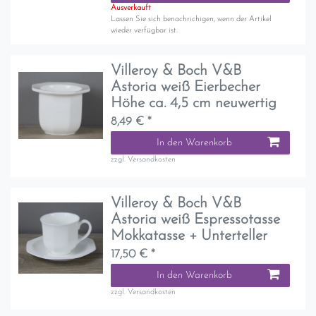
Ausverkauft
Lassen Sie sich benachrichigen, wenn der Artikel
wieder verfügbar ist.
Villeroy & Boch V&B
Astoria weiß Eierbecher
Höhe ca. 4,5 cm neuwertig
8,49 € *
In den Warenkorb
zzgl.
Versandkosten
Villeroy & Boch V&B
Astoria weiß Espressotasse
Mokkatasse + Unterteller
17,50 € *
In den Warenkorb
zzgl.
Versandkosten