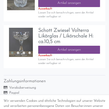
Artikel anzeigen
Ausverkauft
Lassen Sie sich benachrichigen, wenn der Artikel
wieder verfügbar ist.
Schott Zwiesel Volterra
Likörglas / Likörschale H:
ca.10,5 cm
Artikel anzeigen
Ausverkauft
Lassen Sie sich benachrichigen, wenn der Artikel
wieder verfügbar ist.
Zahlungsinformationen
Vorabüberweisung
Paypal
Abholung
Wir verwenden Cookies und ähnliche Technologien auf unserer Website
und verarbeiten personenbezogene Daten von Besucher:innen unserer
Versandinformationen