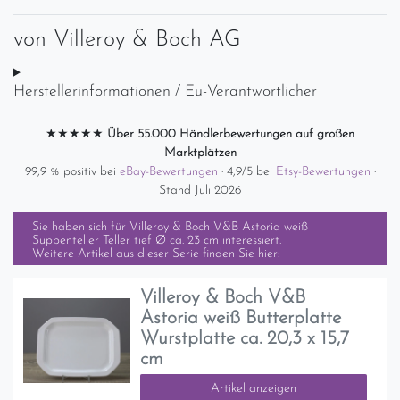
von
Villeroy & Boch AG
Herstellerinformationen / Eu-Verantwortlicher
★★★★★
Über 55.000 Händlerbewertungen auf großen
Marktplätzen
99,9 % positiv bei
eBay-Bewertungen
· 4,9/5 bei
Etsy-Bewertungen
·
Stand Juli 2026
Sie haben sich für
Villeroy & Boch V&B Astoria weiß
Suppenteller Teller tief Ø ca. 23 cm
interessiert.
Weitere Artikel aus dieser Serie finden Sie hier:
Villeroy & Boch V&B
Astoria weiß Butterplatte
Wurstplatte ca. 20,3 x 15,7
cm
Artikel anzeigen