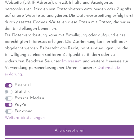
Webseite (z.B. IP-Adresse), um z.B. Inhalte und Anzeigen zu
personalisieren, Medien von Drittanbietern einzubinden oder Zugriffe
Versand per GLS (6,90 Euro) oder DHL (8,49 Euro ) inkl. MwSt.
auf unsere Website zu analysieren. Die Datenverarbeitung erfolgt erst
(innerhalb Deutschlands)
durch gesetzte Cookies. Wir teilen diese Daten mit Dritten, die wir in
den Einstellungen benennen.
kostenfreie Lieferung ab 150 Euro Warenwert (innerhalb
Die Datenverarbeitung kann mit Einwilligung oder aufgrund eines
Deutschlands)
berechtigten Interesses erfolgen. Die Zustimmung kann erteilt oder
Übersicht Internationale Versandkosten
abgelehnt werden. Es besteht das Recht, nicht einzuwilligen und die
Wir kaufen an
Einwilligung zu einem späteren Zeitpunkt zu ändern oder zu
widerrufen. Beachten Sie unser
Impressum
und weitere Hinweise zur
Sie haben zuviel Porzellan im Schrank? Gerne kaufen wir dieses an.
Verwendung personenbezogener Daten in unserer
Daten­schutz­
Einfach unverbindliches Angebot anfordern.
erklärung
.
*Endpreis inkl. MwSt. (Dieser Artikel unterliegt gem. § 25a
Essenziell
UStG der Differenzbesteuerung, ein Ausweis der
Statistik
Mehrwertsteuer auf der Rechnung erfolgt nicht.)
Externe Medien
PayPal
Funktional
Weitere Einstellungen
Impressum
Daten­schutz­erklärung
AGB
Widerrufs­recht
Alle akzeptieren
Kontakt