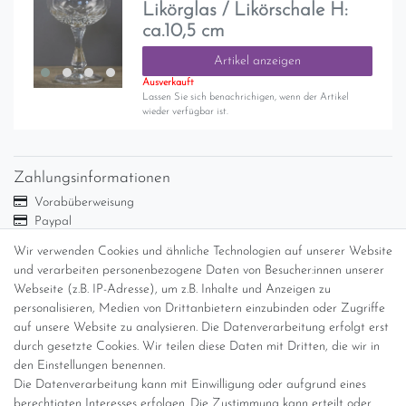
Likörglas / Likörschale H:
ca.10,5 cm
Artikel anzeigen
Ausverkauft
Lassen Sie sich benachrichigen, wenn der Artikel
wieder verfügbar ist.
Zahlungsinformationen
Vorabüberweisung
Paypal
Abholung
Wir verwenden Cookies und ähnliche Technologien auf unserer Website
Versandinformationen
und verarbeiten personenbezogene Daten von Besucher:innen unserer
Webseite (z.B. IP-Adresse), um z.B. Inhalte und Anzeigen zu
personalisieren, Medien von Drittanbietern einzubinden oder Zugriffe
Versand per GLS (6,90 Euro) oder DHL (8,49 Euro ) inkl. MwSt.
auf unsere Website zu analysieren. Die Datenverarbeitung erfolgt erst
(innerhalb Deutschlands)
durch gesetzte Cookies. Wir teilen diese Daten mit Dritten, die wir in
den Einstellungen benennen.
kostenfreie Lieferung ab 150 Euro Warenwert (innerhalb
Die Datenverarbeitung kann mit Einwilligung oder aufgrund eines
Deutschlands)
berechtigten Interesses erfolgen. Die Zustimmung kann erteilt oder