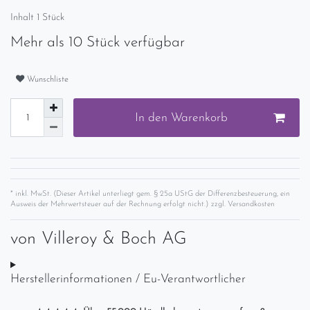
Inhalt
1
Stück
Mehr als 10 Stück verfügbar
Wunschliste
In den Warenkorb
* inkl. MwSt. (Dieser Artikel unterliegt gem. § 25a UStG der Differenzbesteuerung, ein
Ausweis der Mehrwertsteuer auf der Rechnung erfolgt nicht.) zzgl.
Versandkosten
von
Villeroy & Boch AG
Herstellerinformationen / Eu-Verantwortlicher