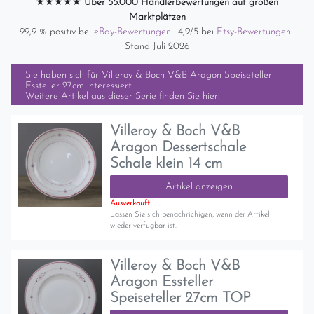
★★★★★
Über 55.000 Händlerbewertungen auf großen
Marktplätzen
99,9 % positiv bei
eBay-Bewertungen
· 4,9/5 bei
Etsy-Bewertungen
·
Stand Juli 2026
Sie haben sich für
Villeroy & Boch V&B Aragon Speiseteller
Essteller 27cm
interessiert.
Weitere Artikel aus dieser Serie finden Sie hier:
Villeroy & Boch V&B
Aragon Dessertschale
Schale klein 14 cm
Artikel anzeigen
Ausverkauft
Lassen Sie sich benachrichigen, wenn der Artikel
wieder verfügbar ist.
Villeroy & Boch V&B
Aragon Essteller
Speiseteller 27cm TOP