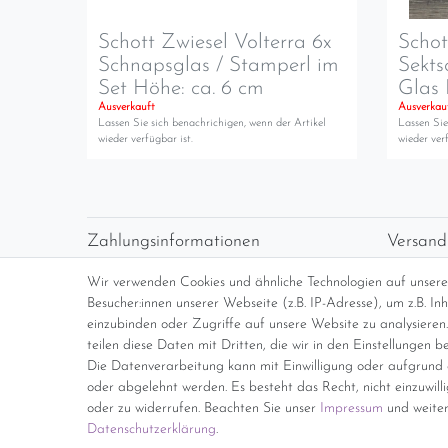
Schott Zwiesel Volterra 6x
Schot
Schnapsglas / Stamperl im
Sekts
Set Höhe: ca. 6 cm
Glas 
Ausverkauft
Ausverkau
Lassen Sie sich benachrichigen, wenn der Artikel
Lassen Sie
wieder verfügbar ist.
wieder verf
Zahlungsinformationen
Versand
Vorabüberweisung
Versan
Wir verwenden Cookies und ähnliche Technologien auf unser
Paypal
kosten
Besucher:innen unserer Webseite (z.B. IP-Adresse), um z.B. I
Abholung
Übersi
einzubinden oder Zugriffe auf unsere Website zu analysieren.
teilen diese Daten mit Dritten, die wir in den Einstellungen b
Die Datenverarbeitung kann mit Einwilligung oder aufgrund e
*Endpreis inkl. MwSt. (Dieser Artikel u
oder abgelehnt werden. Es besteht das Recht, nicht einzuwill
oder zu widerrufen. Beachten Sie unser
Impressum
und weiter
Daten­schutz­erklärung
.
Impressum