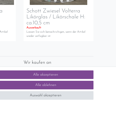
ra
Schott Zwiesel Volterra
Likörglas / Likörschale H:
ca.10,5 cm
Ausverkauft
Artikel
Lassen Sie sich benachrichigen, wenn der Artikel
wieder verfügbar ist.
Wir kaufen an
chlands)
Sie haben zuviel Porzellan im Schrank? Gerne
Alle akzeptieren
kaufen wir dieses an. Einfach unverbindliches
Angebot anfordern.
Alle ablehnen
Auswahl akzeptieren
tsteuer auf der Rechnung erfolgt nicht.)
SEHR GUT
5 / 5
aus 1414 Bewertungen
bei: ebay.de,
shopvote.de
Kontakt
n