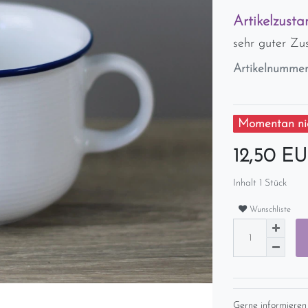
Artikelzusta
sehr guter Zu
Artikelnumme
Momentan nic
12,50 E
Inhalt
1
Stück
Wunschliste
Gerne informieren 