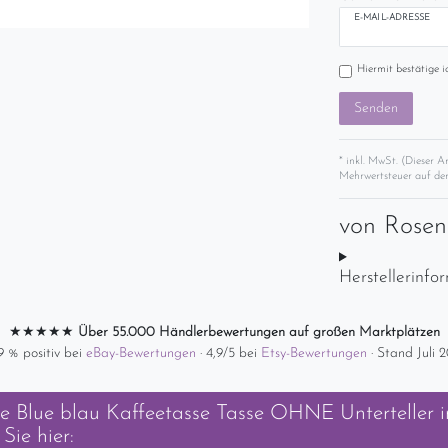
E-MAIL-ADRESSE
Hiermit bestätige i
Senden
* inkl. MwSt. (Dieser A
Mehrwertsteuer auf der
von
Rose
Herstellerinfo
★★★★★
Über 55.000 Händlerbewertungen auf großen Marktplätzen
9 % positiv bei
eBay-Bewertungen
· 4,9/5 bei
Etsy-Bewertungen
· Stand Juli 
e Blue blau Kaffeetasse Tasse OHNE Unterteller
i
Sie hier: