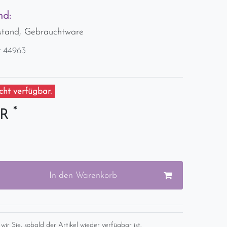
nd:
stand, Gebrauchtware
r
44963
ht verfügbar.
*
UR
In den Warenkorb
wir Sie, sobald der Artikel wieder verfügbar ist.