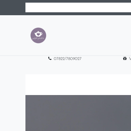
07822/7809027
V