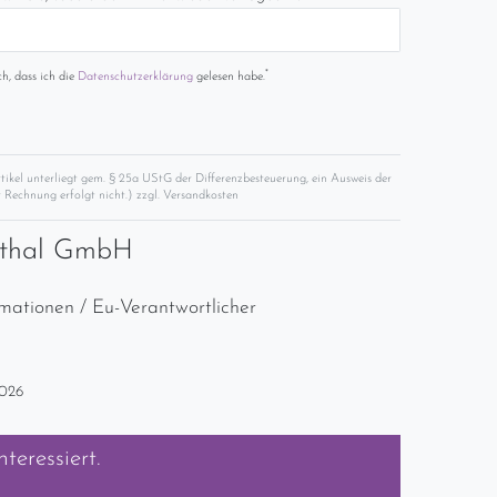
*
ch, dass ich die
Daten­schutz­erklärung
gelesen habe.
rtikel unterliegt gem. § 25a UStG der Differenzbesteuerung, ein Ausweis der
 Rechnung erfolgt nicht.) zzgl.
Versandkosten
nthal GmbH
rmationen / Eu-Verantwortlicher
2026
nteressiert.