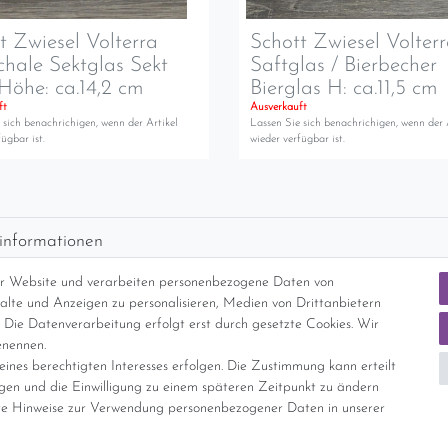
t Zwiesel Volterra
Schott Zwiesel Volter
chale Sektglas Sekt
Saftglas / Bierbecher
Höhe: ca.14,2 cm
Bierglas H: ca.11,5 cm
ft
Ausverkauft
 sich benachrichigen, wenn der Artikel
Lassen Sie sich benachrichigen, wenn der 
ügbar ist.
wieder verfügbar ist.
informationen
d per GLS (6,90 Euro) oder DHL (8,49 Euro ) inkl. MwSt. (innerhalb Deuts
er Website und verarbeiten personenbezogene Daten von
freie Lieferung ab 150 Euro Warenwert (innerhalb Deutschlands)
nhalte und Anzeigen zu personalisieren, Medien von Drittanbietern
cht Internationale Versandkosten
 Die Datenverarbeitung erfolgt erst durch gesetzte Cookies. Wir
enennen.
ines berechtigten Interesses erfolgen. Die Zustimmung kann erteilt
nterliegt gem. § 25a UStG der Differenzbesteuerung, ein Ausweis der Mehrwer
igen und die Einwilligung zu einem späteren Zeitpunkt zu ändern
e Hinweise zur Verwendung personenbezogener Daten in unserer
Daten­schutz­erklärung
AGB
Widerrufs­recht
Vertrag widerrufe