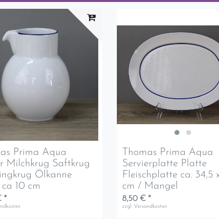
as Prima Aqua
Thomas Prima Aqua
er Milchkrug Saftkrug
Servierplatte Platte
ingkrug Ölkanne
Fleischplatte ca. 34,5 
 ca 10 cm
cm / Mangel
 *
8,50 € *
andkosten
zzgl.
Versandkosten