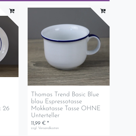
Thomas Trend Basic Blue
blau Espressotasse
x 26
Mokkatasse Tasse OHNE
Unterteller
11,99 € *
zzgl.
Versandkosten