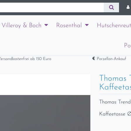
Villeroy & Boch
Rosenthal
Hutschenreut
Po
ersandkostenfrei ab 150 Euro
Porzellan-Ankauf
Thomas T
Kaffeeta
Thomas Trend 
Kaffeetasse Ø