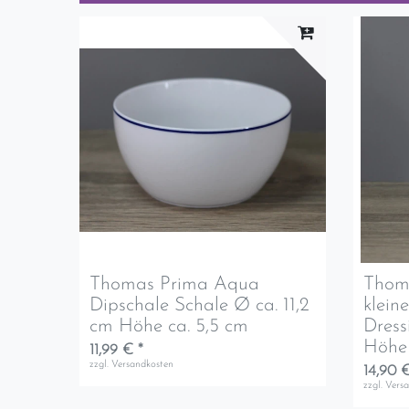
Thomas Prima Aqua
Thom
Dipschale Schale Ø ca. 11,2
klein
cm Höhe ca. 5,5 cm
Dress
Höhe
11,99 € *
zzgl.
Versandkosten
14,90 €
zzgl.
Vers