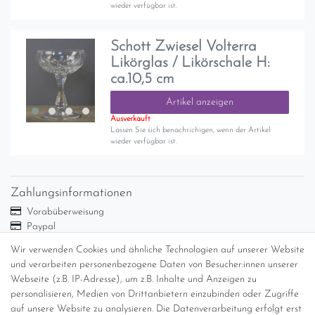
wieder verfügbar ist.
Schott Zwiesel Volterra
Likörglas / Likörschale H:
ca.10,5 cm
Artikel anzeigen
Ausverkauft
Lassen Sie sich benachrichigen, wenn der Artikel
wieder verfügbar ist.
Zahlungsinformationen
Vorabüberweisung
Paypal
Abholung
Wir verwenden Cookies und ähnliche Technologien auf unserer Website
Versandinformationen
und verarbeiten personenbezogene Daten von Besucher:innen unserer
Webseite (z.B. IP-Adresse), um z.B. Inhalte und Anzeigen zu
personalisieren, Medien von Drittanbietern einzubinden oder Zugriffe
Versand per GLS (6,90 Euro) oder DHL (8,49 Euro ) inkl. MwSt.
auf unsere Website zu analysieren. Die Datenverarbeitung erfolgt erst
(innerhalb Deutschlands)