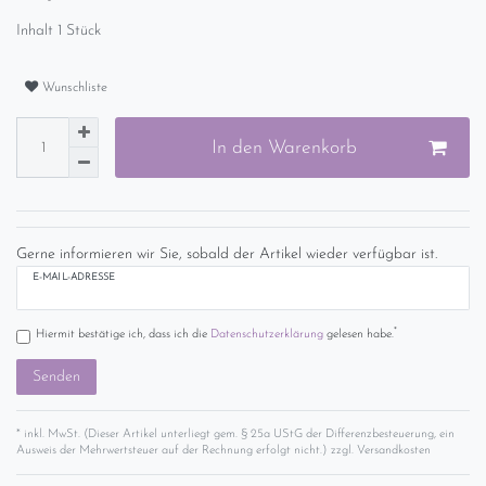
Inhalt
1
Stück
Wunschliste
In den Warenkorb
Gerne informieren wir Sie, sobald der Artikel wieder verfügbar ist.
E-MAIL-ADRESSE
*
Hiermit bestätige ich, dass ich die
Daten­schutz­erklärung
gelesen habe.
Senden
* inkl. MwSt. (Dieser Artikel unterliegt gem. § 25a UStG der Differenzbesteuerung, ein
Ausweis der Mehrwertsteuer auf der Rechnung erfolgt nicht.) zzgl.
Versandkosten