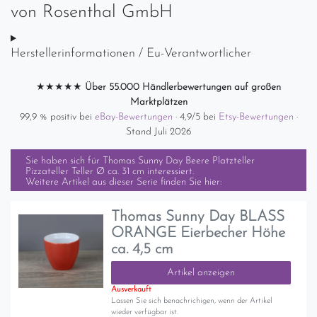
von
Rosenthal GmbH
Herstellerinformationen / Eu-Verantwortlicher
★★★★★
Über 55.000 Händlerbewertungen auf großen
Marktplätzen
99,9 % positiv bei
eBay-Bewertungen
· 4,9/5 bei
Etsy-Bewertungen
·
Stand Juli 2026
Sie haben sich für
Thomas Sunny Day Beere Platzteller
Pizzateller Teller Ø ca. 31 cm
interessiert.
Weitere Artikel aus dieser Serie finden Sie hier:
Thomas Sunny Day BLASS
ORANGE Eierbecher Höhe
ca. 4,5 cm
Artikel anzeigen
Ausverkauft
Lassen Sie sich benachrichigen, wenn der Artikel
wieder verfügbar ist.