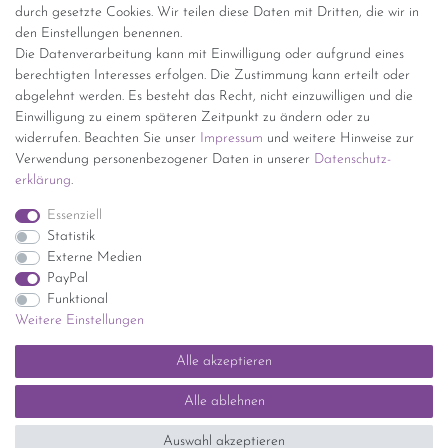
durch gesetzte Cookies. Wir teilen diese Daten mit Dritten, die wir in
den Einstellungen benennen.
kostenfreie Lieferung ab 150 Euro Warenwert (innerhalb
Die Datenverarbeitung kann mit Einwilligung oder aufgrund eines
Deutschlands)
berechtigten Interesses erfolgen. Die Zustimmung kann erteilt oder
Übersicht Internationale Versandkosten
abgelehnt werden. Es besteht das Recht, nicht einzuwilligen und die
Wir kaufen an
Einwilligung zu einem späteren Zeitpunkt zu ändern oder zu
widerrufen. Beachten Sie unser
Impressum
und weitere Hinweise zur
Sie haben zuviel Porzellan im Schrank? Gerne kaufen wir dieses an.
Verwendung personenbezogener Daten in unserer
Daten­schutz­
Einfach unverbindliches Angebot anfordern.
erklärung
.
*Endpreis inkl. MwSt. (Dieser Artikel unterliegt gem. § 25a
Essenziell
UStG der Differenzbesteuerung, ein Ausweis der
Statistik
Mehrwertsteuer auf der Rechnung erfolgt nicht.)
Externe Medien
PayPal
Funktional
Weitere Einstellungen
Impressum
Daten­schutz­erklärung
AGB
Widerrufs­recht
Alle akzeptieren
Kontakt
Vertrag widerrufen
Alle ablehnen
SEHR GUT
(5 / 5)
Auswahl akzeptieren
aus
1414
Bewertungen bei: ebay.de, shopvote.de ⓘ