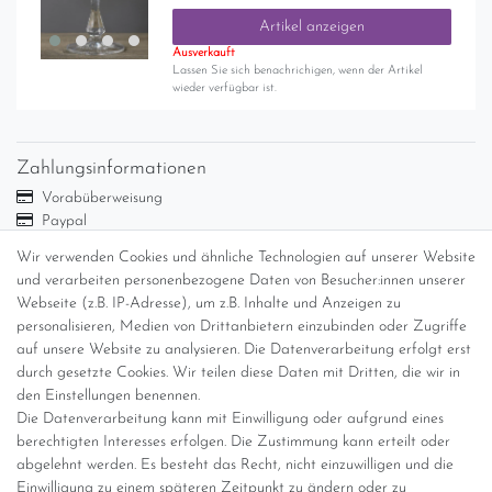
Artikel anzeigen
Ausverkauft
Lassen Sie sich benachrichigen, wenn der Artikel
wieder verfügbar ist.
Zahlungsinformationen
Vorabüberweisung
Paypal
Abholung
Wir verwenden Cookies und ähnliche Technologien auf unserer Website
Versandinformationen
und verarbeiten personenbezogene Daten von Besucher:innen unserer
Webseite (z.B. IP-Adresse), um z.B. Inhalte und Anzeigen zu
personalisieren, Medien von Drittanbietern einzubinden oder Zugriffe
Versand per GLS (6,90 Euro) oder DHL (8,49 Euro ) inkl. MwSt.
auf unsere Website zu analysieren. Die Datenverarbeitung erfolgt erst
(innerhalb Deutschlands)
durch gesetzte Cookies. Wir teilen diese Daten mit Dritten, die wir in
den Einstellungen benennen.
kostenfreie Lieferung ab 150 Euro Warenwert (innerhalb
Die Datenverarbeitung kann mit Einwilligung oder aufgrund eines
Deutschlands)
berechtigten Interesses erfolgen. Die Zustimmung kann erteilt oder
Übersicht Internationale Versandkosten
abgelehnt werden. Es besteht das Recht, nicht einzuwilligen und die
Wir kaufen an
Einwilligung zu einem späteren Zeitpunkt zu ändern oder zu