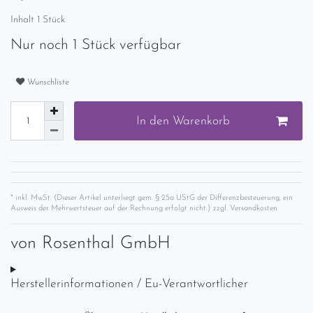
Inhalt
1
Stück
Nur noch 1 Stück verfügbar
Wunschliste
In den Warenkorb
* inkl. MwSt. (Dieser Artikel unterliegt gem. § 25a UStG der Differenzbesteuerung, ein
Ausweis der Mehrwertsteuer auf der Rechnung erfolgt nicht.) zzgl.
Versandkosten
von
Rosenthal GmbH
Herstellerinformationen / Eu-Verantwortlicher