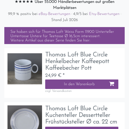
★★★★★
Über 55.000 Händlerbewertungen auf großen
Marktplätzen
99,9 % positiv bei
eBay-Bewertungen
· 4,9/5 bei
Etsy-Bewertungen
·
Stand Juli 2026
Sie haben sich für
Thomas Loft Weiss Form 11900 Unterteller
Untertasse Untere für Teetasse Ø 16,5cm
interessiert.
Weitere Artikel aus dieser Serie finden Sie hier:
Thomas Loft Blue Circle
Henkelbecher Kaffeepott
Kaffeebecher Pott
24,99 € *
In den Warenkorb
zzgl.
Versandkosten
Thomas Loft Blue Circle
Kuchenteller Dessertteller
Frühstücksteller Ø ca. 22 cm