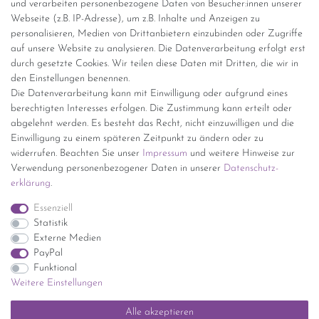
und verarbeiten personenbezogene Daten von Besucher:innen unserer
Versandinformationen
Webseite (z.B. IP-Adresse), um z.B. Inhalte und Anzeigen zu
personalisieren, Medien von Drittanbietern einzubinden oder Zugriffe
Versand per GLS (6,90 Euro) oder DHL (8,49 Euro ) inkl. MwSt.
auf unsere Website zu analysieren. Die Datenverarbeitung erfolgt erst
(innerhalb Deutschlands)
durch gesetzte Cookies. Wir teilen diese Daten mit Dritten, die wir in
den Einstellungen benennen.
kostenfreie Lieferung ab 150 Euro Warenwert (innerhalb
Die Datenverarbeitung kann mit Einwilligung oder aufgrund eines
Deutschlands)
berechtigten Interesses erfolgen. Die Zustimmung kann erteilt oder
Übersicht Internationale Versandkosten
abgelehnt werden. Es besteht das Recht, nicht einzuwilligen und die
Wir kaufen an
Einwilligung zu einem späteren Zeitpunkt zu ändern oder zu
widerrufen. Beachten Sie unser
Impressum
und weitere Hinweise zur
Sie haben zuviel Porzellan im Schrank? Gerne kaufen wir dieses an.
Verwendung personenbezogener Daten in unserer
Daten­schutz­
Einfach unverbindliches Angebot anfordern.
erklärung
.
*Endpreis inkl. MwSt. (Dieser Artikel unterliegt gem. § 25a
Essenziell
UStG der Differenzbesteuerung, ein Ausweis der
Statistik
Mehrwertsteuer auf der Rechnung erfolgt nicht.)
Externe Medien
PayPal
Funktional
Weitere Einstellungen
Impressum
Daten­schutz­erklärung
AGB
Widerrufs­recht
Alle akzeptieren