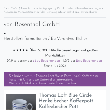
* inkl. MwSt. (Dieser Artikel unterliegt gem. § 25a UStG der Differenzbesteuerung, ein
Ausweis der Mehrwertsteuer auf der Rechnung erfolgt nicht.) zzgl.
Versandkosten
von
Rosenthal GmbH
Herstellerinformationen / Eu-Verantwortlicher
★★★★★
Über 55.000 Händlerbewertungen auf großen
Marktplätzen
99,9 % positiv bei
eBay-Bewertungen
· 4,9/5 bei
Etsy-Bewertungen
·
Stand Juli 2026
Sie haben sich für
Thomas Loft Weiss Form 11900 Kaffeetasse
Tasse mit Untertasse Unterteller
interessiert.
Weitere Artikel aus dieser Serie finden Sie hier:
Thomas Loft Blue Circle
Henkelbecher Kaffeepott
Kaffeebecher Pott