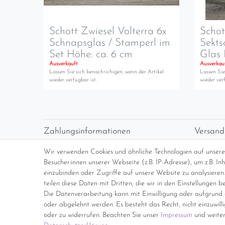
Schott Zwiesel Volterra 6x
Schot
Schnapsglas / Stamperl im
Sekts
Set Höhe: ca. 6 cm
Glas 
Ausverkauft
Ausverkau
Lassen Sie sich benachrichigen, wenn der Artikel
Lassen Sie
wieder verfügbar ist.
wieder verf
Zahlungsinformationen
Versand
Vorabüberweisung
Versan
Wir verwenden Cookies und ähnliche Technologien auf unser
Paypal
kosten
Besucher:innen unserer Webseite (z.B. IP-Adresse), um z.B. I
Abholung
Übersi
einzubinden oder Zugriffe auf unsere Website zu analysieren.
teilen diese Daten mit Dritten, die wir in den Einstellungen b
Die Datenverarbeitung kann mit Einwilligung oder aufgrund e
*Endpreis inkl. MwSt. (Dieser Artikel u
oder abgelehnt werden. Es besteht das Recht, nicht einzuwill
oder zu widerrufen. Beachten Sie unser
Impressum
und weiter