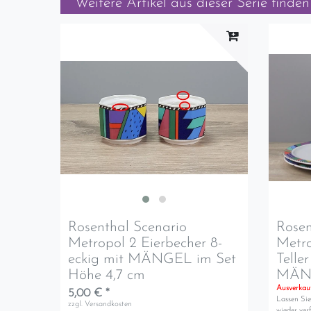
Weitere Artikel aus dieser Serie finden 
Rosenthal Scenario
Rosen
Metropol 2 Eierbecher 8-
Metro
eckig mit MÄNGEL im Set
Teller
Höhe 4,7 cm
MÄNG
Ausverkau
5,00 € *
Lassen Sie
zzgl.
Versandkosten
wieder verf