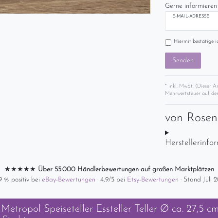
Gerne informieren 
E-MAIL-ADRESSE
Hiermit bestätige i
Senden
* inkl. MwSt. (Dieser A
Mehrwertsteuer auf der
von
Rose
Herstellerinfo
★★★★★
Über 55.000 Händlerbewertungen auf großen Marktplätzen
9 % positiv bei
eBay-Bewertungen
· 4,9/5 bei
Etsy-Bewertungen
· Stand Juli 
Metropol Speiseteller Essteller Teller Ø ca. 27,5 c