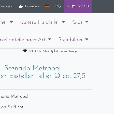
Anmelden
Registrieren
0
0
0,00 EUR
her
weitere Hersteller
Glas
rzellanteile nach Art
Steinbilder
50000+ Marktplatzbewertungen
l Scenario Metropol
ler Essteller Teller Ø ca. 27,5
nario Metropol
 ca. 27,3 cm