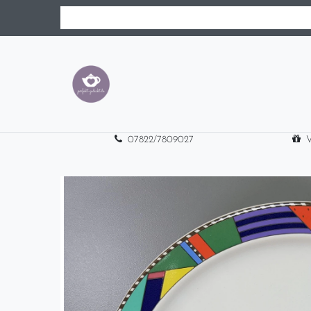
07822/7809027
V