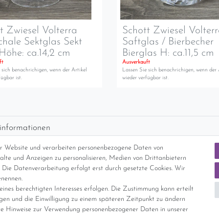
t Zwiesel Volterra
Schott Zwiesel Volter
chale Sektglas Sekt
Saftglas / Bierbecher
Höhe: ca.14,2 cm
Bierglas H: ca.11,5 cm
ft
Ausverkauft
 sich benachrichigen, wenn der Artikel
Lassen Sie sich benachrichigen, wenn der 
ügbar ist.
wieder verfügbar ist.
informationen
d per GLS (6,90 Euro) oder DHL (8,49 Euro ) inkl. MwSt. (innerhalb Deuts
er Website und verarbeiten personenbezogene Daten von
freie Lieferung ab 150 Euro Warenwert (innerhalb Deutschlands)
nhalte und Anzeigen zu personalisieren, Medien von Drittanbietern
cht Internationale Versandkosten
 Die Datenverarbeitung erfolgt erst durch gesetzte Cookies. Wir
enennen.
ines berechtigten Interesses erfolgen. Die Zustimmung kann erteilt
nterliegt gem. § 25a UStG der Differenzbesteuerung, ein Ausweis der Mehrwer
igen und die Einwilligung zu einem späteren Zeitpunkt zu ändern
e Hinweise zur Verwendung personenbezogener Daten in unserer