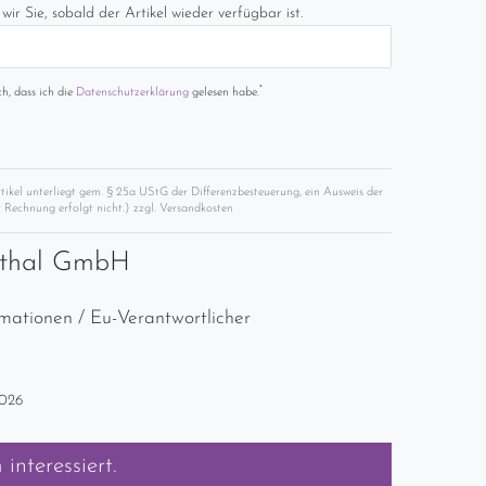
wir Sie, sobald der Artikel wieder verfügbar ist.
*
ch, dass ich die
Daten­schutz­erklärung
gelesen habe.
rtikel unterliegt gem. § 25a UStG der Differenzbesteuerung, ein Ausweis der
 Rechnung erfolgt nicht.) zzgl.
Versandkosten
nthal GmbH
rmationen / Eu-Verantwortlicher
2026
m
interessiert.