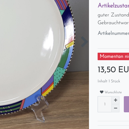
Artikelzusta
guter Zustand,
Gebrauchtwar
Artikelnumme
Momentan nic
13,50 E
Inhalt
1
Stück
Wunschliste