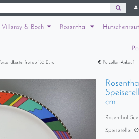
Villeroy & Boch
Rosenthal
Hutschenreut
Po
ersandkostenfrei ab 150 Euro
Porzellan-Ankauf
Rosentha
Speisetel
cm
Rosenthal Sce
Speiseteller Ø