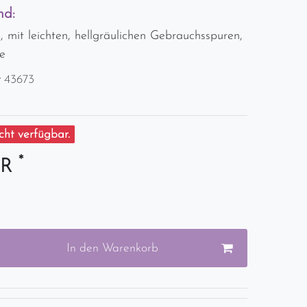
nd:
 mit leichten, hellgräulichen Gebrauchsspuren,
e
r
43673
ht verfügbar.
*
UR
In den Warenkorb