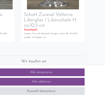
ra
Schott Zwiesel Volterra
Likörglas / Likörschale H:
ca.10,5 cm
Ausverkauft
Artikel
Lassen Sie sich benachrichigen, wenn der Artikel
wieder verfügbar ist.
Wir kaufen an
chlands)
Sie haben zuviel Porzellan im Schrank? Gerne
Alle akzeptieren
kaufen wir dieses an. Einfach unverbindliches
Angebot anfordern.
Alle ablehnen
Auswahl akzeptieren
tsteuer auf der Rechnung erfolgt nicht.)
SEHR GUT
5 / 5
aus 1414 Bewertungen
bei: ebay.de,