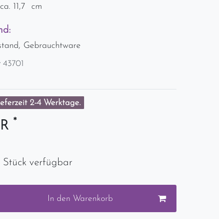
ca. 11,7 cm
nd:
stand, Gebrauchtware
r
43701
eferzeit 2-4 Werktage.
*
UR
 Stück verfügbar
In den Warenkorb