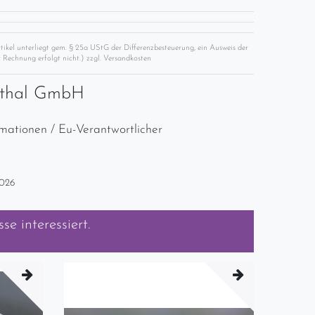
rtikel unterliegt gem. § 25a UStG der Differenzbesteuerung, ein Ausweis der
 Rechnung erfolgt nicht.) zzgl.
Versandkosten
nthal GmbH
rmationen / Eu-Verantwortlicher
2026
sse
interessiert.