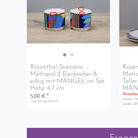
Rosenthal Scenario
Rosen
Metropol 2 Eierbecher 8-
Metro
eckig mit MÄNGEL im Set
Teller
Höhe 4,7 cm
MÄNG
Ausverkau
5,00 € *
Lassen Sie
zzgl.
Versandkosten
wieder verf
Fragen