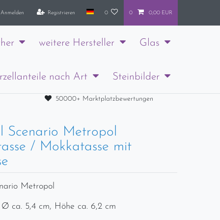
Anmelden
Registrieren
0
0
0,00 EUR
her
weitere Hersteller
Glas
rzellanteile nach Art
Steinbilder
50000+ Marktplatzbewertungen
l Scenario Metropol
tasse / Mokkatasse mit
se
nario Metropol
 Ø ca. 5,4 cm, Höhe ca. 6,2 cm