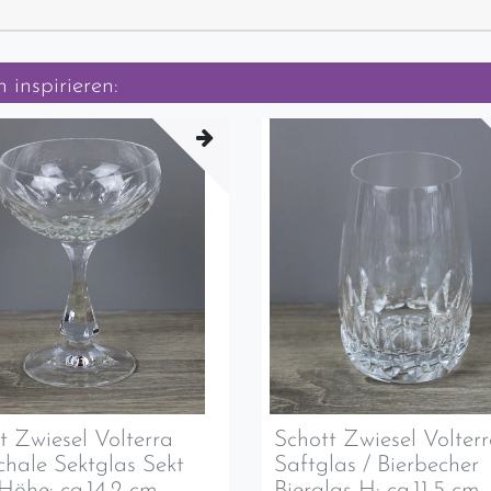
 inspirieren:
t Zwiesel Volterra
Schott Zwiesel Volter
chale Sektglas Sekt
Saftglas / Bierbecher
Höhe: ca.14,2 cm
Bierglas H: ca.11,5 cm