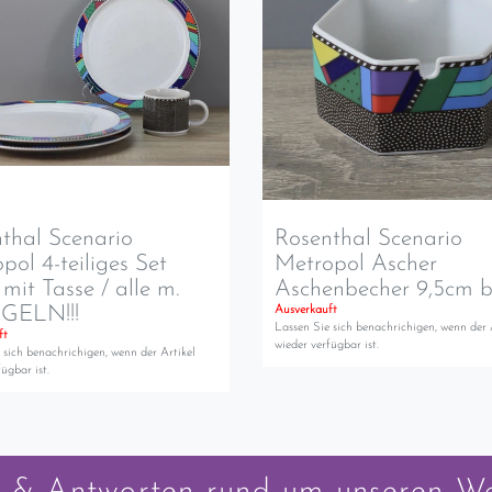
thal Scenario
Rosenthal Scenario
pol 4-teiliges Set
Metropol Ascher
 mit Tasse / alle m.
Aschenbecher 9,5cm b
ELN!!!
Ausverkauft
Lassen Sie sich benachrichigen, wenn der 
ft
wieder verfügbar ist.
 sich benachrichigen, wenn der Artikel
ügbar ist.
 & Antworten rund um unseren W