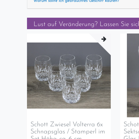
Warum sollte ich gebrauchtes Geschirr kaufen?
Lust auf Veränderung? Lassen Sie sich
Schott Zwiesel Volterra 6x
Schot
Schnapsglas / Stamperl im
Sekts
Set Höhe: ca. 6 cm
Glas 