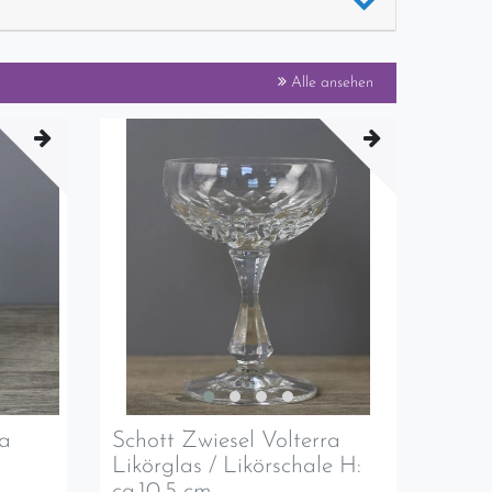
Alle ansehen
ra
Schott Zwiesel Volterra
Likörglas / Likörschale H:
ca.10,5 cm