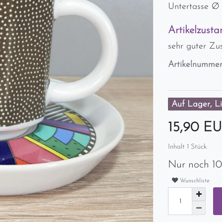
Untertasse Ø 
Artikelzusta
sehr guter Zu
Artikelnumme
Auf Lager, Li
15,90 E
Inhalt
1
Stück
Nur noch 10
Wunschliste