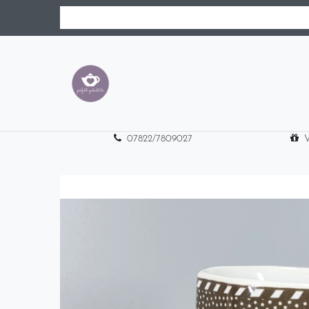
07822/7809027
V