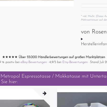
* inkl. MwSt. (Dieser A
Mehrwertsteuer auf der
von
Rose
Herstellerinfo
★★★★★
Über 55.000 Händlerbewertungen auf großen Marktplätzen
9 % positiv bei
eBay-Bewertungen
· 4,9/5 bei
Etsy-Bewertungen
· Stand Juli 
 Metropol Espressotasse / Mokkatasse mit Unterta
Sie hier: