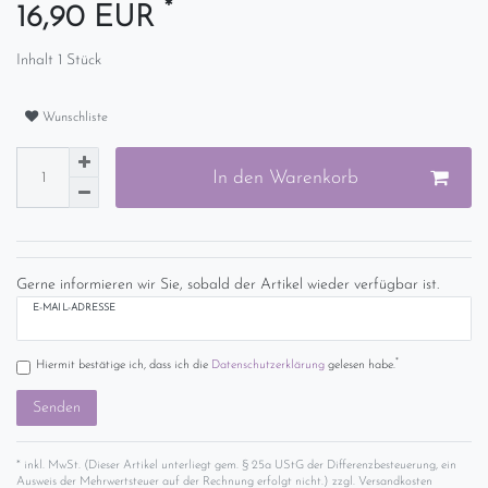
*
16,90 EUR
Inhalt
1
Stück
Wunschliste
In den Warenkorb
Gerne informieren wir Sie, sobald der Artikel wieder verfügbar ist.
E-MAIL-ADRESSE
*
Hiermit bestätige ich, dass ich die
Daten­schutz­erklärung
gelesen habe.
Senden
* inkl. MwSt. (Dieser Artikel unterliegt gem. § 25a UStG der Differenzbesteuerung, ein
Ausweis der Mehrwertsteuer auf der Rechnung erfolgt nicht.) zzgl.
Versandkosten