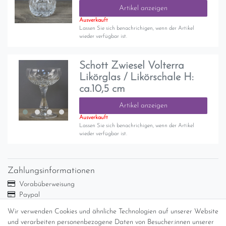
Artikel anzeigen
Ausverkauft
Lassen Sie sich benachrichigen, wenn der Artikel
wieder verfügbar ist.
Schott Zwiesel Volterra
Likörglas / Likörschale H:
ca.10,5 cm
Artikel anzeigen
Ausverkauft
Lassen Sie sich benachrichigen, wenn der Artikel
wieder verfügbar ist.
Zahlungsinformationen
Vorabüberweisung
Paypal
Abholung
Wir verwenden Cookies und ähnliche Technologien auf unserer Website
Versandinformationen
und verarbeiten personenbezogene Daten von Besucher:innen unserer