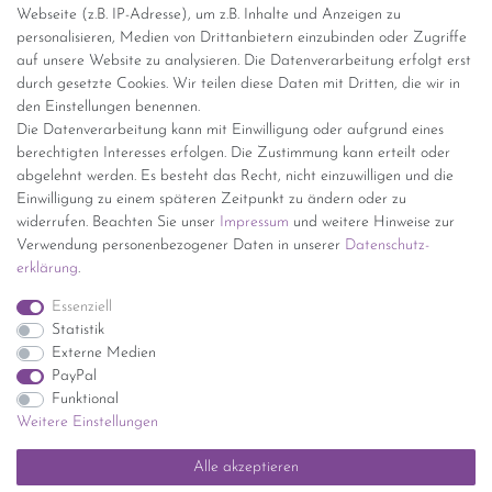
Webseite (z.B. IP-Adresse), um z.B. Inhalte und Anzeigen zu
personalisieren, Medien von Drittanbietern einzubinden oder Zugriffe
Versand per GLS (6,90 Euro) oder DHL (8,49 Euro ) inkl. MwSt.
auf unsere Website zu analysieren. Die Datenverarbeitung erfolgt erst
(innerhalb Deutschlands)
durch gesetzte Cookies. Wir teilen diese Daten mit Dritten, die wir in
den Einstellungen benennen.
kostenfreie Lieferung ab 150 Euro Warenwert (innerhalb
Die Datenverarbeitung kann mit Einwilligung oder aufgrund eines
Deutschlands)
berechtigten Interesses erfolgen. Die Zustimmung kann erteilt oder
Übersicht Internationale Versandkosten
abgelehnt werden. Es besteht das Recht, nicht einzuwilligen und die
Wir kaufen an
Einwilligung zu einem späteren Zeitpunkt zu ändern oder zu
widerrufen. Beachten Sie unser
Impressum
und weitere Hinweise zur
Sie haben zuviel Porzellan im Schrank? Gerne kaufen wir dieses an.
Verwendung personenbezogener Daten in unserer
Daten­schutz­
Einfach unverbindliches Angebot anfordern.
erklärung
.
*Endpreis inkl. MwSt. (Dieser Artikel unterliegt gem. § 25a
Essenziell
UStG der Differenzbesteuerung, ein Ausweis der
Statistik
Mehrwertsteuer auf der Rechnung erfolgt nicht.)
Externe Medien
PayPal
Funktional
Weitere Einstellungen
Impressum
Daten­schutz­erklärung
AGB
Widerrufs­recht
Alle akzeptieren