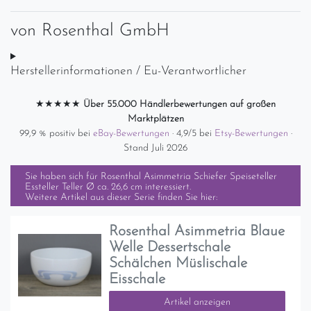
von
Rosenthal GmbH
Herstellerinformationen / Eu-Verantwortlicher
★★★★★
Über 55.000 Händlerbewertungen auf großen
Marktplätzen
99,9 % positiv bei
eBay-Bewertungen
· 4,9/5 bei
Etsy-Bewertungen
·
Stand Juli 2026
Sie haben sich für
Rosenthal Asimmetria Schiefer Speiseteller
Essteller Teller Ø ca. 26,6 cm
interessiert.
Weitere Artikel aus dieser Serie finden Sie hier:
Rosenthal Asimmetria Blaue
Welle Dessertschale
Schälchen Müslischale
Eisschale
Artikel anzeigen