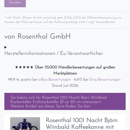
Senden
* inkl. MwSt. (Dieser Artikel unterliegt gem. § 25a UStG der Differenzbesteuerung, ein
Ausweis der Mehrwertsteuer auf der Rechnung erfolgt nicht.) zzgl.
Versandkosten
von
Rosenthal GmbH
Herstellerinformationen / Eu-Verantwortlicher
★★★★★
Über 55.000 Händlerbewertungen auf großen
Marktplätzen
99,9 % positiv bei
eBay-Bewertungen
· 4,9/5 bei
Etsy-Bewertungen
·
Stand Juli 2026
Sie haben sich für
Rosenthal 1001 Nacht Björn Wiinblad
Kuchenteller Frühstücksteller Ø ca. 20 cm
interessiert.
Weitere Artikel aus dieser Serie finden Sie hier:
Rosenthal 1001 Nacht Björn
Wiinbald Kaffeekanne mit