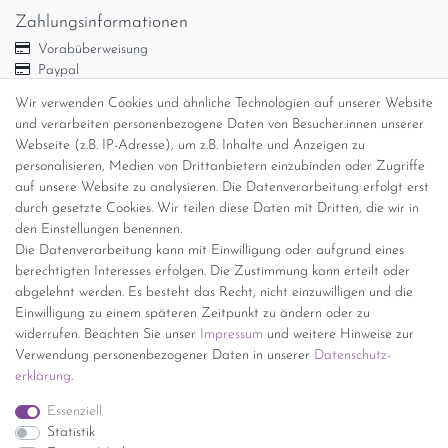
Zahlungsinformationen
Vorabüberweisung
Paypal
Abholung
Wir verwenden Cookies und ähnliche Technologien auf unserer Website
und verarbeiten personenbezogene Daten von Besucher:innen unserer
Versandinformationen
Webseite (z.B. IP-Adresse), um z.B. Inhalte und Anzeigen zu
personalisieren, Medien von Drittanbietern einzubinden oder Zugriffe
Versand per GLS (6,90 Euro) oder DHL (8,49 Euro ) inkl. MwSt.
auf unsere Website zu analysieren. Die Datenverarbeitung erfolgt erst
(innerhalb Deutschlands)
durch gesetzte Cookies. Wir teilen diese Daten mit Dritten, die wir in
den Einstellungen benennen.
kostenfreie Lieferung ab 150 Euro Warenwert (innerhalb
Die Datenverarbeitung kann mit Einwilligung oder aufgrund eines
Deutschlands)
berechtigten Interesses erfolgen. Die Zustimmung kann erteilt oder
Übersicht Internationale Versandkosten
abgelehnt werden. Es besteht das Recht, nicht einzuwilligen und die
Wir kaufen an
Einwilligung zu einem späteren Zeitpunkt zu ändern oder zu
widerrufen. Beachten Sie unser
Impressum
und weitere Hinweise zur
Sie haben zuviel Porzellan im Schrank? Gerne kaufen wir dieses an.
Verwendung personenbezogener Daten in unserer
Daten­schutz­
Einfach unverbindliches Angebot anfordern.
erklärung
.
*Endpreis inkl. MwSt. (Dieser Artikel unterliegt gem. § 25a
Essenziell
UStG der Differenzbesteuerung, ein Ausweis der
Statistik