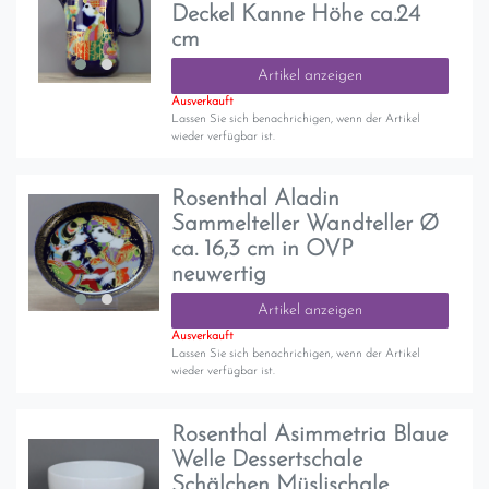
Deckel Kanne Höhe ca.24
cm
Artikel anzeigen
Ausverkauft
Lassen Sie sich benachrichigen, wenn der Artikel
wieder verfügbar ist.
Rosenthal Aladin
Sammelteller Wandteller Ø
ca. 16,3 cm in OVP
neuwertig
Artikel anzeigen
Ausverkauft
Lassen Sie sich benachrichigen, wenn der Artikel
wieder verfügbar ist.
Rosenthal Asimmetria Blaue
Welle Dessertschale
Schälchen Müslischale