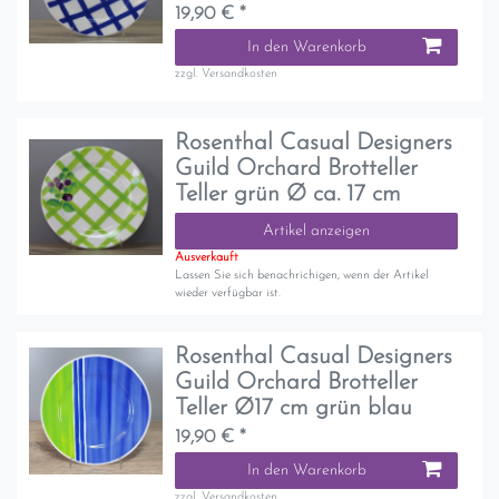
19,90 € *
In den Warenkorb
zzgl.
Versandkosten
Rosenthal Casual Designers
Guild Orchard Brotteller
Teller grün Ø ca. 17 cm
Artikel anzeigen
Ausverkauft
Lassen Sie sich benachrichigen, wenn der Artikel
wieder verfügbar ist.
Rosenthal Casual Designers
Guild Orchard Brotteller
Teller Ø17 cm grün blau
19,90 € *
In den Warenkorb
zzgl.
Versandkosten