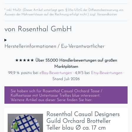
* inkl. MwSt. (Dieser Artikel unterliegt gem. § 25a UStG der Differenzbesteuerung, ein
Ausweis der Mehrwertsteuer auf der Rechnung erfolgt nicht.) zzgl.
Versandkosten
von
Rosenthal GmbH
Herstellerinformationen / Eu-Verantwortlicher
★★★★★
Über 55.000 Händlerbewertungen auf großen
Marktplätzen
99,9 % positiv bei
eBay-Bewertungen
· 4,9/5 bei
Etsy-Bewertungen
·
Stand Juli 2026
Sie haben sich für
Rosenthal Casual Orchard Tasse /
Kaffeetasse mit Untertasse Trellies blue
interessiert.
Weitere Artikel aus dieser Serie finden Sie hier:
Rosenthal Casual Designers
Guild Orchard Brotteller
Teller blau Ø ca. 17 cm