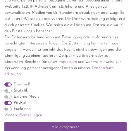
Versandinformationen
und verarbeiten personenbezogene Daten von Besucher:innen unserer
Webseite (z.B. IP-Adresse), um z.B. Inhalte und Anzeigen zu
personalisieren, Medien von Drittanbietern einzubinden oder Zugriffe
Versand per GLS (6,90 Euro) oder DHL (8,49 Euro ) inkl. MwSt.
auf unsere Website zu analysieren. Die Datenverarbeitung erfolgt erst
(innerhalb Deutschlands)
durch gesetzte Cookies. Wir teilen diese Daten mit Dritten, die wir in
den Einstellungen benennen.
kostenfreie Lieferung ab 150 Euro Warenwert (innerhalb
Die Datenverarbeitung kann mit Einwilligung oder aufgrund eines
Deutschlands)
berechtigten Interesses erfolgen. Die Zustimmung kann erteilt oder
Übersicht Internationale Versandkosten
abgelehnt werden. Es besteht das Recht, nicht einzuwilligen und die
Wir kaufen an
Einwilligung zu einem späteren Zeitpunkt zu ändern oder zu
widerrufen. Beachten Sie unser
Impressum
und weitere Hinweise zur
Sie haben zuviel Porzellan im Schrank? Gerne kaufen wir dieses an.
Verwendung personenbezogener Daten in unserer
Daten­schutz­
Einfach unverbindliches Angebot anfordern.
erklärung
.
*Endpreis inkl. MwSt. (Dieser Artikel unterliegt gem. § 25a
Essenziell
UStG der Differenzbesteuerung, ein Ausweis der
Statistik
Mehrwertsteuer auf der Rechnung erfolgt nicht.)
Externe Medien
PayPal
Funktional
Weitere Einstellungen
Impressum
Daten­schutz­erklärung
AGB
Widerrufs­recht
Alle akzeptieren