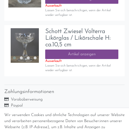
Ausverkauft
Lassen Sie sich benachrichigen, wenn der Artikel
wieder verfügbar ist.
Schott Zwiesel Volterra
Likörglas / Likörschale H:
ca.10,5 cm
Artikel anzeigen
Ausverkauft
Lassen Sie sich benachrichigen, wenn der Artikel
wieder verfügbar ist.
Zahlungsinformationen
Vorabüberweisung
Paypal
Abholung
Wir verwenden Cookies und ähnliche Technologien auf unserer Website
Versandinformationen
und verarbeiten personenbezogene Daten von Besucher:innen unserer
Webseite (z.B. IP-Adresse), um z.B. Inhalte und Anzeigen zu