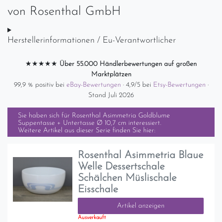
von
Rosenthal GmbH
Herstellerinformationen / Eu-Verantwortlicher
★★★★★
Über 55.000 Händlerbewertungen auf großen
Marktplätzen
99,9 % positiv bei
eBay-Bewertungen
· 4,9/5 bei
Etsy-Bewertungen
·
Stand Juli 2026
Sie haben sich für
Rosenthal Asimmetria Goldblume
Suppentasse + Untertasse Ø 10,7 cm
interessiert.
Weitere Artikel aus dieser Serie finden Sie hier:
Rosenthal Asimmetria Blaue
Welle Dessertschale
Schälchen Müslischale
Eisschale
Artikel anzeigen
Ausverkauft