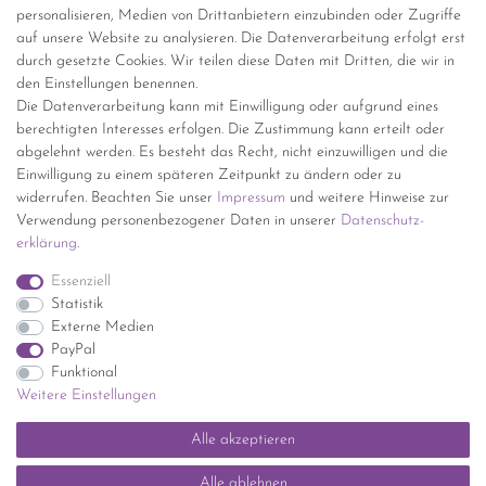
personalisieren, Medien von Drittanbietern einzubinden oder Zugriffe
Versand per GLS (6,90 Euro) oder DHL (8,49 Euro ) inkl. MwSt.
auf unsere Website zu analysieren. Die Datenverarbeitung erfolgt erst
(innerhalb Deutschlands)
durch gesetzte Cookies. Wir teilen diese Daten mit Dritten, die wir in
den Einstellungen benennen.
kostenfreie Lieferung ab 150 Euro Warenwert (innerhalb
Die Datenverarbeitung kann mit Einwilligung oder aufgrund eines
Deutschlands)
berechtigten Interesses erfolgen. Die Zustimmung kann erteilt oder
Übersicht Internationale Versandkosten
abgelehnt werden. Es besteht das Recht, nicht einzuwilligen und die
Wir kaufen an
Einwilligung zu einem späteren Zeitpunkt zu ändern oder zu
widerrufen. Beachten Sie unser
Impressum
und weitere Hinweise zur
Sie haben zuviel Porzellan im Schrank? Gerne kaufen wir dieses an.
Verwendung personenbezogener Daten in unserer
Daten­schutz­
Einfach unverbindliches Angebot anfordern.
erklärung
.
*Endpreis inkl. MwSt. (Dieser Artikel unterliegt gem. § 25a
Essenziell
UStG der Differenzbesteuerung, ein Ausweis der
Statistik
Mehrwertsteuer auf der Rechnung erfolgt nicht.)
Externe Medien
PayPal
Funktional
Weitere Einstellungen
Impressum
Daten­schutz­erklärung
AGB
Widerrufs­recht
Alle akzeptieren
Kontakt
Vertrag widerrufen
Alle ablehnen