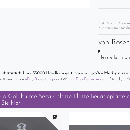
* inkl. MwSt. (Dieser A
Mehrwertsteuer auf der
von
Rose
Herstellerinfo
★★★★★
Über 55.000 Händlerbewertungen auf großen Marktplätzen
9 % positiv bei
eBay-Bewertungen
· 4,9/5 bei
Etsy-Bewertungen
· Stand Juli 
ia Goldblume Servierplatte Platte Beilageplatte c
Sie hier: