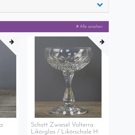
Alle ansehen
ra
Schott Zwiesel Volterra
Likörglas / Likörschale H: