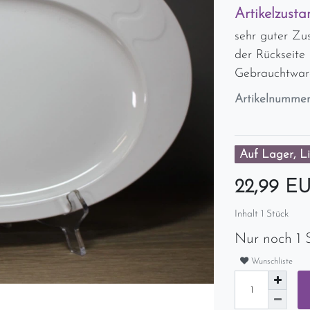
Artikelzusta
sehr guter Zus
der Rückseite 
Gebrauchtwar
Artikelnumme
Auf Lager, Li
22,99 E
Inhalt
1
Stück
Nur noch 1 
Wunschliste