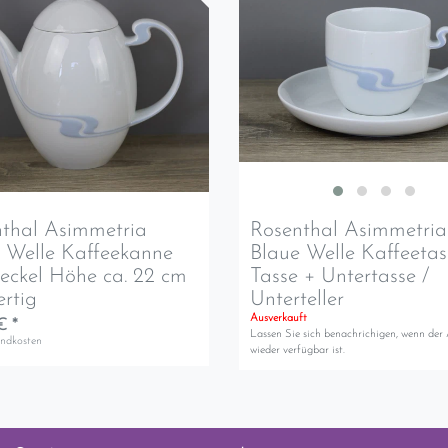
thal Asimmetria
Rosenthal Asimmetria
 Welle Kaffeekanne
Blaue Welle Kaffeetas
eckel Höhe ca. 22 cm
Tasse + Untertasse /
rtig
Unterteller
Ausverkauft
€ *
Lassen Sie sich benachrichigen, wenn der 
andkosten
wieder verfügbar ist.