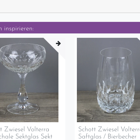
 inspirieren:
t Zwiesel Volterra
Schott Zwiesel Volter
chale Sektglas Sekt
Saftglas / Bierbecher