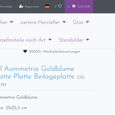
Anmelden
Registrieren
0
0
0,00 EUR
her
weitere Hersteller
Glas
rzellanteile nach Art
Steinbilder
50000+ Marktplatzbewertungen
l Asimmetria Goldblume
atte Platte Beilageplatte ca.
cm
immetria Goldblume
ca. 35x25,3 cm