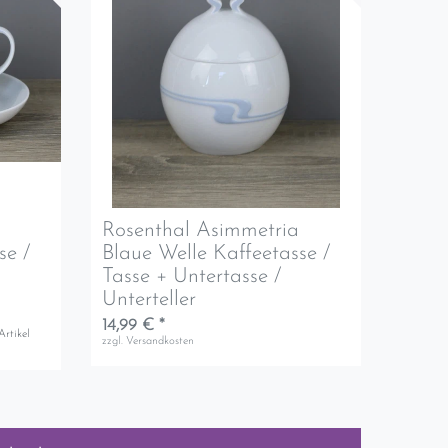
Rosenthal Asimmetria
se /
Blaue Welle Kaffeetasse /
Tasse + Untertasse /
Unterteller
14,99 € *
Artikel
zzgl.
Versandkosten