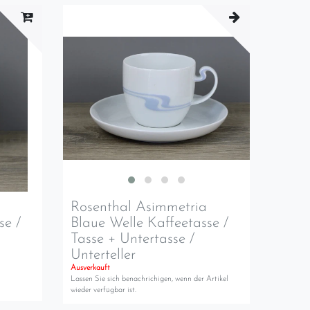
Rosenthal Asimmetria
se /
Blaue Welle Kaffeetasse /
Tasse + Untertasse /
Unterteller
Ausverkauft
Lassen Sie sich benachrichigen, wenn der Artikel
wieder verfügbar ist.