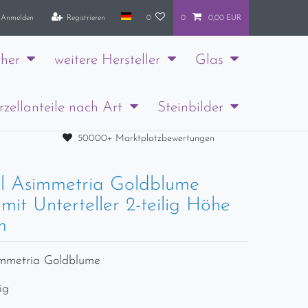
Anmelden
Registrieren
0
0
0,00 EUR
her
weitere Hersteller
Glas
rzellanteile nach Art
Steinbilder
50000+ Marktplatzbewertungen
l Asimmetria Goldblume
mit Unterteller 2-teilig Höhe
m
immetria Goldblume
ig