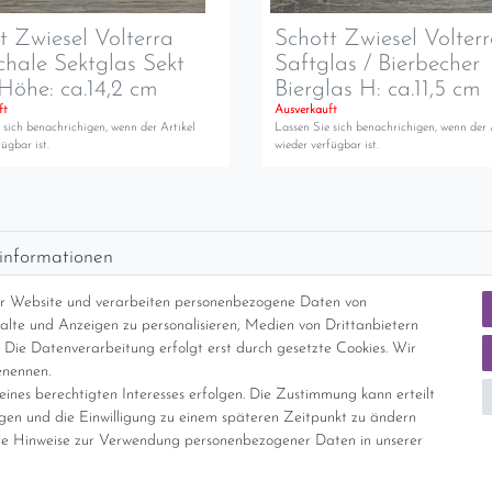
t Zwiesel Volterra
Schott Zwiesel Volter
chale Sektglas Sekt
Saftglas / Bierbecher
Höhe: ca.14,2 cm
Bierglas H: ca.11,5 cm
ft
Ausverkauft
 sich benachrichigen, wenn der Artikel
Lassen Sie sich benachrichigen, wenn der 
ügbar ist.
wieder verfügbar ist.
informationen
d per GLS (6,90 Euro) oder DHL (8,49 Euro ) inkl. MwSt. (innerhalb Deuts
er Website und verarbeiten personenbezogene Daten von
freie Lieferung ab 150 Euro Warenwert (innerhalb Deutschlands)
nhalte und Anzeigen zu personalisieren, Medien von Drittanbietern
cht Internationale Versandkosten
 Die Datenverarbeitung erfolgt erst durch gesetzte Cookies. Wir
enennen.
ines berechtigten Interesses erfolgen. Die Zustimmung kann erteilt
nterliegt gem. § 25a UStG der Differenzbesteuerung, ein Ausweis der Mehrwer
igen und die Einwilligung zu einem späteren Zeitpunkt zu ändern
e Hinweise zur Verwendung personenbezogener Daten in unserer
Daten­schutz­erklärung
AGB
Widerrufs­recht
Vertrag widerrufe