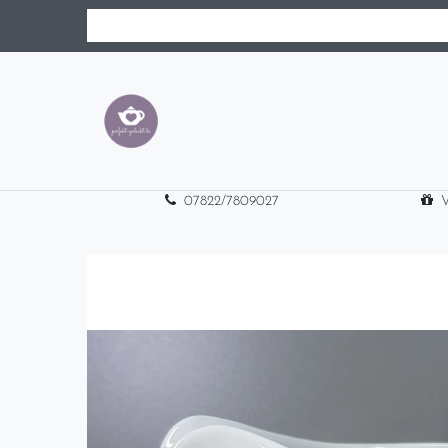
07822/7809027
V