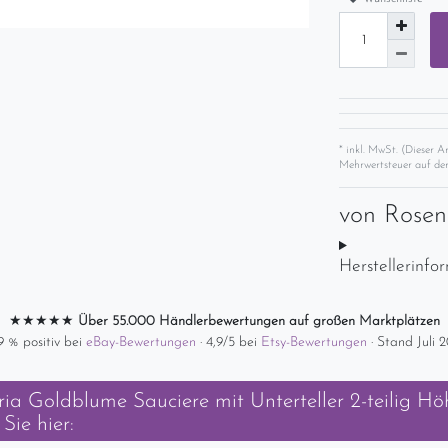
* inkl. MwSt. (Dieser A
Mehrwertsteuer auf der
von
Rose
Herstellerinfo
★★★★★
Über 55.000 Händlerbewertungen auf großen Marktplätzen
9 % positiv bei
eBay-Bewertungen
· 4,9/5 bei
Etsy-Bewertungen
· Stand Juli 
a Goldblume Sauciere mit Unterteller 2-teilig Hö
Sie hier: