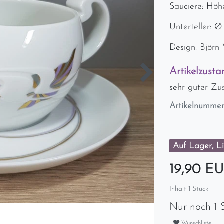
Sauciere: Höh
Unterteller: Ø
Design: Björn
Artikelzusta
sehr guter Zu
Artikelnumme
Auf Lager, Li
19,90 E
Inhalt
1
Stück
Nur noch 1 
Wunschliste