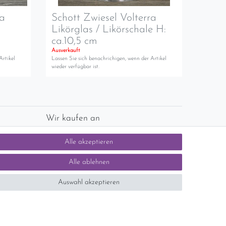
ra
Schott Zwiesel Volterra
Likörglas / Likörschale H:
ca.10,5 cm
Ausverkauft
Artikel
Lassen Sie sich benachrichigen, wenn der Artikel
wieder verfügbar ist.
Wir kaufen an
chlands)
Sie haben zuviel Porzellan im Schrank? Gerne
Alle akzeptieren
kaufen wir dieses an. Einfach unverbindliches
Angebot anfordern.
Alle ablehnen
Auswahl akzeptieren
tsteuer auf der Rechnung erfolgt nicht.)
SEHR GUT
5 / 5
aus 1414 Bewertungen
bei: ebay.de,
shopvote.de
Kontakt
n