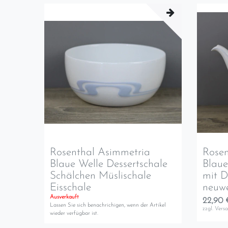
Rosenthal Asimmetria
Rosen
Blaue Welle Dessertschale
Blaue
Schälchen Müslischale
mit D
Eisschale
neuwe
Ausverkauft
22,90 
Lassen Sie sich benachrichigen, wenn der Artikel
zzgl.
Vers
wieder verfügbar ist.