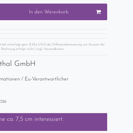
In den Warenkorb
rtikel unterliegt gem. § 25a UStG der Differenzbesteuerung, ein Ausweis der
 Rechnung erfolgt nicht.) zzgl.
Versandkosten
nthal GmbH
rmationen / Eu-Verantwortlicher
2026
he ca. 7,5 cm
interessiert.