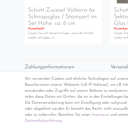
Schott Zwiesel Volterra 6x
Schot
Schnapsglas / Stamperl im
Sekts
Set Höhe: ca. 6 cm
Glas 
Ausverkauft
Ausverkau
Lassen Sie sich benachrichigen, wenn der Artikel
Lassen Sie
wieder verfügbar ist.
wieder verf
Zahlungsinformationen
Versand
Vorabüberweisung
Versan
Wir verwenden Cookies und ähnliche Technologien auf unser
Paypal
kosten
Besucher:innen unserer Webseite (z.B. IP-Adresse), um z.B. I
Abholung
Übersi
einzubinden oder Zugriffe auf unsere Website zu analysieren.
teilen diese Daten mit Dritten, die wir in den Einstellungen b
Die Datenverarbeitung kann mit Einwilligung oder aufgrund e
*Endpreis inkl. MwSt. (Dieser Artikel u
oder abgelehnt werden. Es besteht das Recht, nicht einzuwill
oder zu widerrufen. Beachten Sie unser
Impressum
und weiter
Daten­schutz­erklärung
.
Impressum