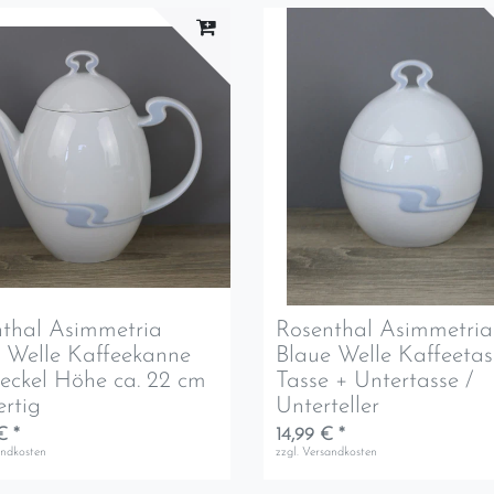
thal Asimmetria
Rosenthal Asimmetria
 Welle Kaffeekanne
Blaue Welle Kaffeetas
eckel Höhe ca. 22 cm
Tasse + Untertasse /
rtig
Unterteller
€ *
14,99 € *
andkosten
zzgl.
Versandkosten