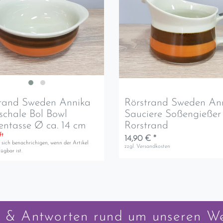
trand Sweden Annika
Rörstrand Sweden An
schale Bol Bowl
Sauciere Soßengießer
ntasse Ø ca. 14 cm
Rorstrand
ft
14,90 € *
 sich benachrichigen, wenn der Artikel
zzgl.
Versandkosten
ügbar ist.
 & Antworten rund um unseren W