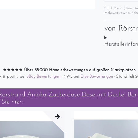
* inkl. MwSt. (Dieser A
Mehrwertsteuer auf der
von
Rörst
Herstellerinfo
★★★★★
Über 55.000 Händlerbewertungen auf großen Marktplätzen
9 % positiv bei
eBay-Bewertungen
· 4,9/5 bei
Etsy-Bewertungen
· Stand Juli 
orstrand Annika Zuckerdose Dose mit Deckel Bon
Sie hier: