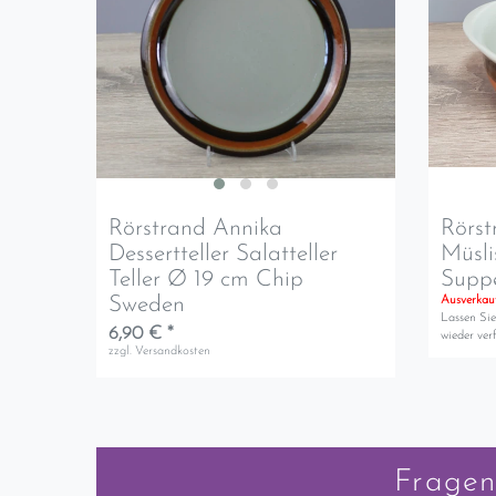
Rörstrand Annika
Rörs
Dessertteller Salatteller
Müsli
Teller Ø 19 cm Chip
Suppe
Sweden
Ausverkau
Lassen Sie
6,90 € *
wieder verf
zzgl.
Versandkosten
Fragen