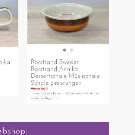
nika
Rörstrand Sweden
Rorstrand Annika
Dessertschale Müslischale
Schale gesprungen
Ausverkauft
Lassen Sie sich benachrichigen, wenn der Artikel
wieder verfügbar ist.
ebshop: