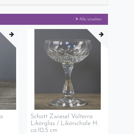
Alle ansehen
ra
Schott Zwiesel Volterra
Likörglas / Likörschale H:
ca.10,5 cm