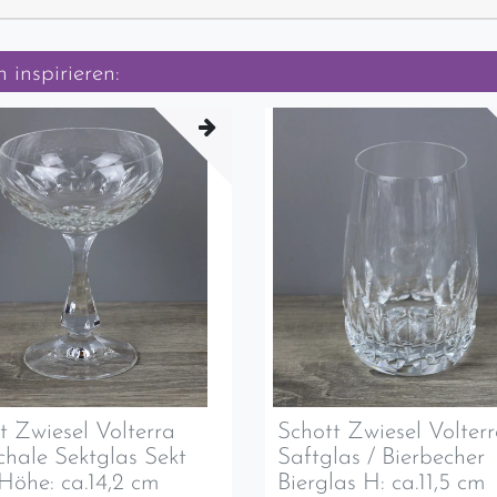
 inspirieren:
t Zwiesel Volterra
Schott Zwiesel Volter
chale Sektglas Sekt
Saftglas / Bierbecher
Höhe: ca.14,2 cm
Bierglas H: ca.11,5 cm