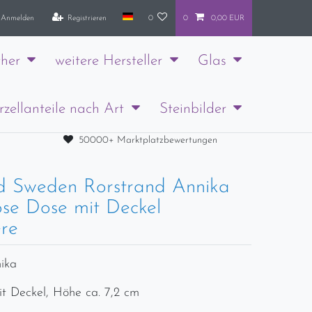
Anmelden
Registrieren
0
0
0,00 EUR
her
weitere Hersteller
Glas
rzellanteile nach Art
Steinbilder
50000+ Marktplatzbewertungen
d Sweden Rorstrand Annika
se Dose mit Deckel
re
ika
t Deckel, Höhe ca. 7,2 cm