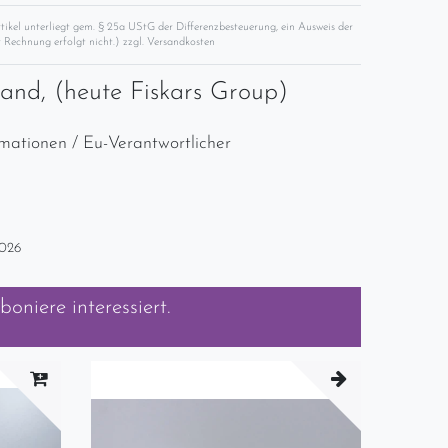
rtikel unterliegt gem. § 25a UStG der Differenzbesteuerung, ein Ausweis der
 Rechnung erfolgt nicht.) zzgl.
Versandkosten
rand, (heute Fiskars Group)
rmationen / Eu-Verantwortlicher
2026
boniere
interessiert.