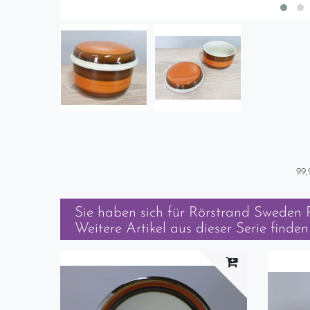
99,
Sie haben sich für
Rörstrand Sweden R
Weitere Artikel aus dieser Serie finden 