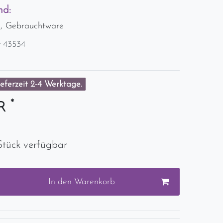
nd:
d, Gebrauchtware
r
43534
eferzeit 2-4 Werktage.
*
UR
Stück verfügbar
In den Warenkorb