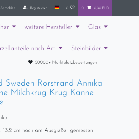
Anmelden
Registrieren
0
0
0,00 EUR
her
weitere Hersteller
Glas
rzellanteile nach Art
Steinbilder
50000+ Marktplatzbewertungen
d Sweden Rorstrand Annika
ne Milchkrug Krug Kanne
e
ika
. 13,2 cm hoch am Ausgießer gemessen