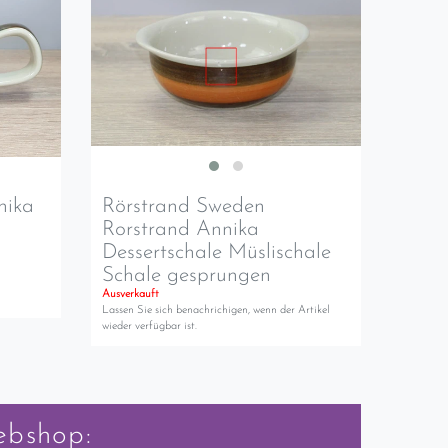
nika
Rörstrand Sweden
Rorstrand Annika
Dessertschale Müslischale
Schale gesprungen
Ausverkauft
Lassen Sie sich benachrichigen, wenn der Artikel
wieder verfügbar ist.
ebshop: