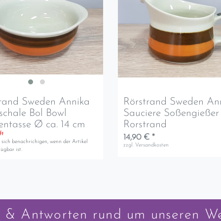
trand Sweden Annika
Rörstrand Sweden An
schale Bol Bowl
Sauciere Soßengießer
ntasse Ø ca. 14 cm
Rorstrand
ft
14,90 € *
 sich benachrichigen, wenn der Artikel
zzgl.
Versandkosten
ügbar ist.
 & Antworten rund um unseren W