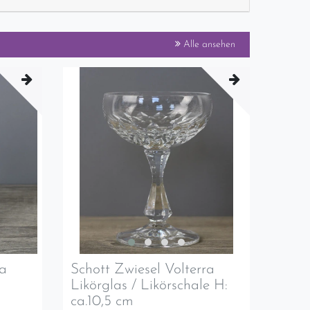
Alle ansehen
ra
Schott Zwiesel Volterra
Likörglas / Likörschale H:
ca.10,5 cm