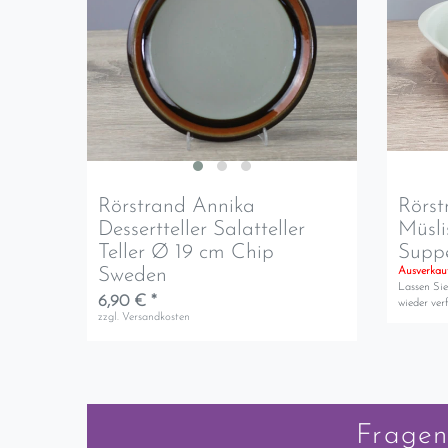
Rörstrand Annika
Rörs
Dessertteller Salatteller
Müsli
Teller Ø 19 cm Chip
Suppe
Sweden
Ausverkau
Lassen Sie
6,90 € *
wieder verf
zzgl.
Versandkosten
Fragen