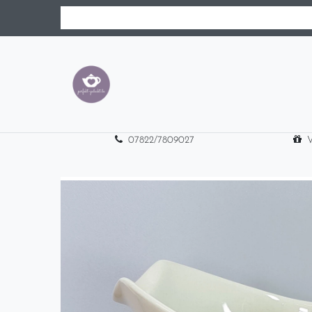
07822/7809027
V