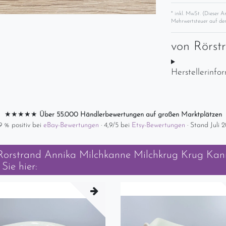
* inkl. MwSt. (Dieser A
Mehrwertsteuer auf der
von
Rörst
Herstellerinfo
★★★★★
Über 55.000 Händlerbewertungen auf großen Marktplätzen
9 % positiv bei
eBay-Bewertungen
· 4,9/5 bei
Etsy-Bewertungen
· Stand Juli 
Rorstrand Annika Milchkanne Milchkrug Krug Kan
Sie hier: