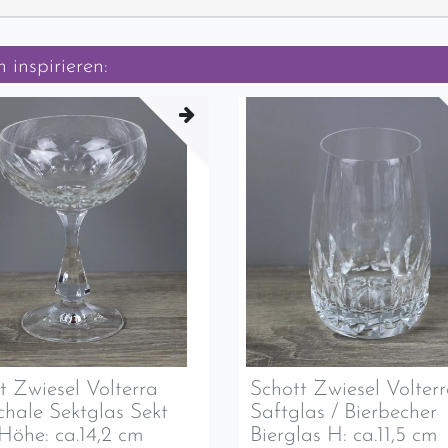
 inspirieren:
t Zwiesel Volterra
Schott Zwiesel Volter
chale Sektglas Sekt
Saftglas / Bierbecher
Höhe: ca.14,2 cm
Bierglas H: ca.11,5 cm