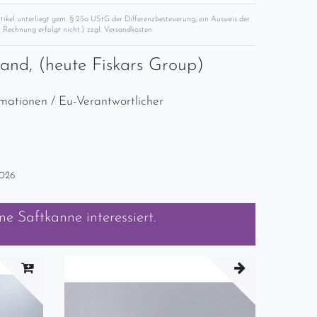
rtikel unterliegt gem. § 25a UStG der Differenzbesteuerung, ein Ausweis der
 Rechnung erfolgt nicht.) zzgl.
Versandkosten
rand, (heute Fiskars Group)
rmationen / Eu-Verantwortlicher
2026
ne Saftkanne
interessiert.