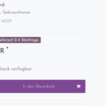
nd:
d, Gebrauchtware
r
43537
eferzeit 2-4 Werktage.
*
UR
Stück verfügbar
In den Warenkorb