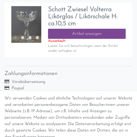
Schott Zwiesel Volterra
Likörglas / Likörschale H:
ca.10,5 cm
Artikel anzeigen
Ausverkauft
Lassen Sie sich benachrichigen, wenn der Artikel
wieder verfügbar ist.
Zahlungsinformationen
Vorabüberweisung
Paypal
Abholung
Wir verwenden Cookies und ähnliche Technologien auf unserer Website
Versandinformationen
und verarbeiten personenbezogene Daten von Besucher:innen unserer
Webseite (z.B. IP-Adresse), um z.B. Inhalte und Anzeigen zu
personalisieren, Medien von Drittanbietern einzubinden oder Zugriffe
Versand per GLS (6,90 Euro) oder DHL (8,49 Euro ) inkl. MwSt.
auf unsere Website zu analysieren. Die Datenverarbeitung erfolgt erst
(innerhalb Deutschlands)
durch gesetzte Cookies. Wir teilen diese Daten mit Dritten, die wir in
den Einstellungen benennen.