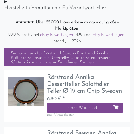
Herstellerinformationen / Eu-Verantwortlicher
★★★★★
Über 55.000 Händlerbewertungen auf großen
Marktplätzen
99,9 % positiv bei
eBay-Bewertungen
· 4,9/5 bei
Etsy-Bewertungen
·
Stand Juli 2026
Sie haben sich für
Rörstrand Sweden Rorstrand Annika
Kaffeetasse Tasse mit Unterteller Untertasse
interessiert.
Weitere Artikel aus dieser Serie finden Sie hier:
Rörstrand Annika
Dessertteller Salatteller
Teller Ø 19 cm Chip Sweden
6,90 € *
In den Warenkorb
zzgl.
Versandkosten
Rörstrand Sweden Annika