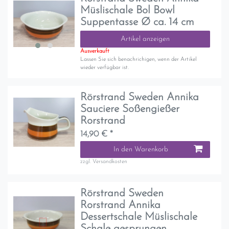
Müslischale Bol Bowl
Suppentasse Ø ca. 14 cm
Artikel anzeigen
Ausverkauft
Lassen Sie sich benachrichigen, wenn der Artikel
wieder verfügbar ist.
Rörstrand Sweden Annika
Sauciere Soßengießer
Rorstrand
14,90 € *
In den Warenkorb
zzgl.
Versandkosten
Rörstrand Sweden
Rorstrand Annika
Dessertschale Müslischale
Schale gesprungen