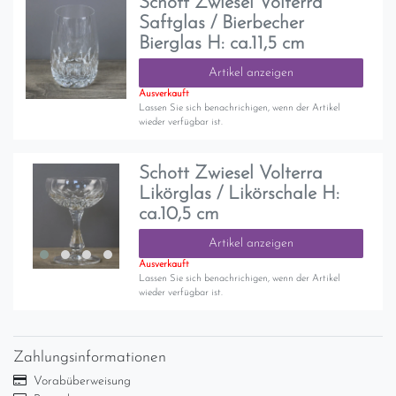
Schott Zwiesel Volterra
Saftglas / Bierbecher
Bierglas H: ca.11,5 cm
Artikel anzeigen
Ausverkauft
Lassen Sie sich benachrichigen, wenn der Artikel
wieder verfügbar ist.
Schott Zwiesel Volterra
Likörglas / Likörschale H:
ca.10,5 cm
Artikel anzeigen
Ausverkauft
Lassen Sie sich benachrichigen, wenn der Artikel
wieder verfügbar ist.
Zahlungsinformationen
Vorabüberweisung