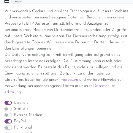
Paypal
Abholung
Wir verwenden Cookies und ähnliche Technologien auf unserer Website
Versandinformationen
und verarbeiten personenbezogene Daten von Besucher:innen unserer
Webseite (z.B. IP-Adresse), um z.B. Inhalte und Anzeigen zu
personalisieren, Medien von Drittanbietern einzubinden oder Zugriffe
Versand per GLS (6,90 Euro) oder DHL (8,49 Euro ) inkl. MwSt.
auf unsere Website zu analysieren. Die Datenverarbeitung erfolgt erst
(innerhalb Deutschlands)
durch gesetzte Cookies. Wir teilen diese Daten mit Dritten, die wir in
den Einstellungen benennen.
kostenfreie Lieferung ab 150 Euro Warenwert (innerhalb
Die Datenverarbeitung kann mit Einwilligung oder aufgrund eines
Deutschlands)
berechtigten Interesses erfolgen. Die Zustimmung kann erteilt oder
Übersicht Internationale Versandkosten
abgelehnt werden. Es besteht das Recht, nicht einzuwilligen und die
Wir kaufen an
Einwilligung zu einem späteren Zeitpunkt zu ändern oder zu
widerrufen. Beachten Sie unser
Impressum
und weitere Hinweise zur
Sie haben zuviel Porzellan im Schrank? Gerne kaufen wir dieses an.
Verwendung personenbezogener Daten in unserer
Daten­schutz­
Einfach unverbindliches Angebot anfordern.
erklärung
.
*Endpreis inkl. MwSt. (Dieser Artikel unterliegt gem. § 25a
Essenziell
UStG der Differenzbesteuerung, ein Ausweis der
Statistik
Mehrwertsteuer auf der Rechnung erfolgt nicht.)
Externe Medien
PayPal
Funktional