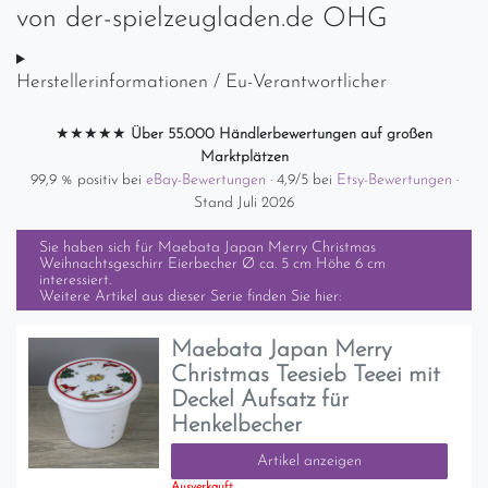
von
der-spielzeugladen.de OHG
Herstellerinformationen / Eu-Verantwortlicher
★★★★★
Über 55.000 Händlerbewertungen auf großen
Marktplätzen
99,9 % positiv bei
eBay-Bewertungen
· 4,9/5 bei
Etsy-Bewertungen
·
Stand Juli 2026
Sie haben sich für
Maebata Japan Merry Christmas
Weihnachtsgeschirr Eierbecher Ø ca. 5 cm Höhe 6 cm
interessiert.
Weitere Artikel aus dieser Serie finden Sie hier:
Maebata Japan Merry
Christmas Teesieb Teeei mit
Deckel Aufsatz für
Henkelbecher
Artikel anzeigen
Ausverkauft