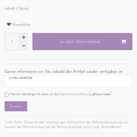
Inhalt
1
Stück
Wunschliste
In den Warenkorb
Gerne informieren wir Sie, sobald der Artikel wieder verfügbar ist.
E-MAIL-ADRESSE
*
Hiermit bestätige ich, dass ich die
Daten­schutz­erklärung
gelesen habe.
Senden
* inkl. MwSt. (Dieser Artikel unterliegt gem. § 25a UStG der Differenzbesteuerung, ein
Ausweis der Mehrwertsteuer auf der Rechnung erfolgt nicht.) zzgl.
Versandkosten