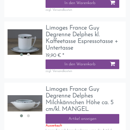
In den Warenkorb
zzgl.
Versandkosten
Limoges France Guy
Degrenne Delphes kl.
Kaffeetasse Espressotasse +
Untertasse
19,90 € *
In den Warenkorb
zzgl.
Versandkosten
Limoges France Guy
Degrenne Delphes
Milchkännchen Höhe ca. 5
cm/kl. MANGEL
Artikel anzeigen
Ausverkauft