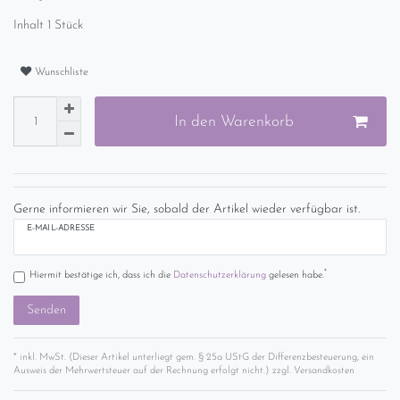
Inhalt
1
Stück
Wunschliste
In den Warenkorb
Gerne informieren wir Sie, sobald der Artikel wieder verfügbar ist.
E-MAIL-ADRESSE
*
Hiermit bestätige ich, dass ich die
Daten­schutz­erklärung
gelesen habe.
Senden
* inkl. MwSt. (Dieser Artikel unterliegt gem. § 25a UStG der Differenzbesteuerung, ein
Ausweis der Mehrwertsteuer auf der Rechnung erfolgt nicht.) zzgl.
Versandkosten