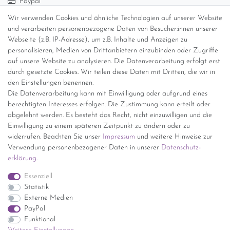
Paypal
Abholung
Wir verwenden Cookies und ähnliche Technologien auf unserer Website
und verarbeiten personenbezogene Daten von Besucher:innen unserer
Versandinformationen
Webseite (z.B. IP-Adresse), um z.B. Inhalte und Anzeigen zu
personalisieren, Medien von Drittanbietern einzubinden oder Zugriffe
Versand per GLS (6,90 Euro) oder DHL (8,49 Euro ) inkl. MwSt.
auf unsere Website zu analysieren. Die Datenverarbeitung erfolgt erst
(innerhalb Deutschlands)
durch gesetzte Cookies. Wir teilen diese Daten mit Dritten, die wir in
den Einstellungen benennen.
kostenfreie Lieferung ab 150 Euro Warenwert (innerhalb
Die Datenverarbeitung kann mit Einwilligung oder aufgrund eines
Deutschlands)
berechtigten Interesses erfolgen. Die Zustimmung kann erteilt oder
Übersicht Internationale Versandkosten
abgelehnt werden. Es besteht das Recht, nicht einzuwilligen und die
Wir kaufen an
Einwilligung zu einem späteren Zeitpunkt zu ändern oder zu
widerrufen. Beachten Sie unser
Impressum
und weitere Hinweise zur
Sie haben zuviel Porzellan im Schrank? Gerne kaufen wir dieses an.
Verwendung personenbezogener Daten in unserer
Daten­schutz­
Einfach unverbindliches Angebot anfordern.
erklärung
.
*Endpreis inkl. MwSt. (Dieser Artikel unterliegt gem. § 25a
Essenziell
UStG der Differenzbesteuerung, ein Ausweis der
Statistik
Mehrwertsteuer auf der Rechnung erfolgt nicht.)
Externe Medien
PayPal
Funktional