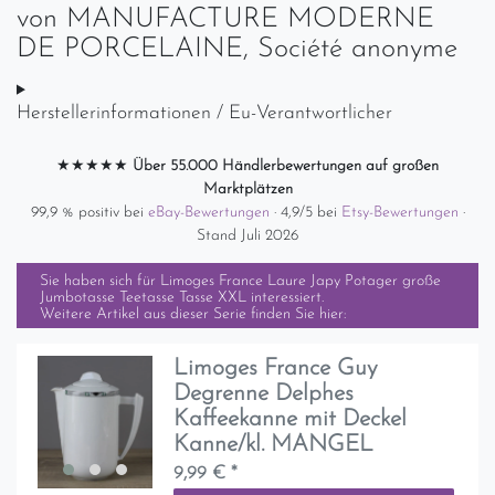
von
MANUFACTURE MODERNE
DE PORCELAINE, Société anonyme
Herstellerinformationen / Eu-Verantwortlicher
★★★★★
Über 55.000 Händlerbewertungen auf großen
Marktplätzen
99,9 % positiv bei
eBay-Bewertungen
· 4,9/5 bei
Etsy-Bewertungen
·
Stand Juli 2026
Sie haben sich für
Limoges France Laure Japy Potager große
Jumbotasse Teetasse Tasse XXL
interessiert.
Weitere Artikel aus dieser Serie finden Sie hier:
Limoges France Guy
Degrenne Delphes
Kaffeekanne mit Deckel
Kanne/kl. MANGEL
9,99 € *