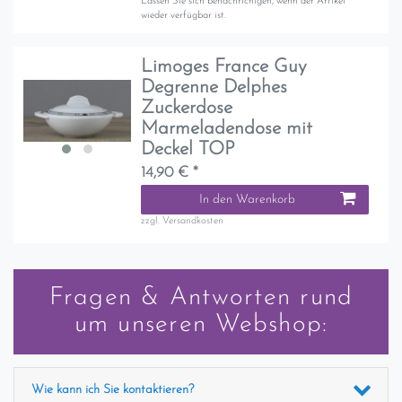
Lassen Sie sich benachrichigen, wenn der Artikel
wieder verfügbar ist.
Limoges France Guy
Degrenne Delphes
Zuckerdose
Marmeladendose mit
Deckel TOP
14,90 € *
In den Warenkorb
zzgl.
Versandkosten
Fragen & Antworten rund
um unseren Webshop:
Wie kann ich Sie kontaktieren?