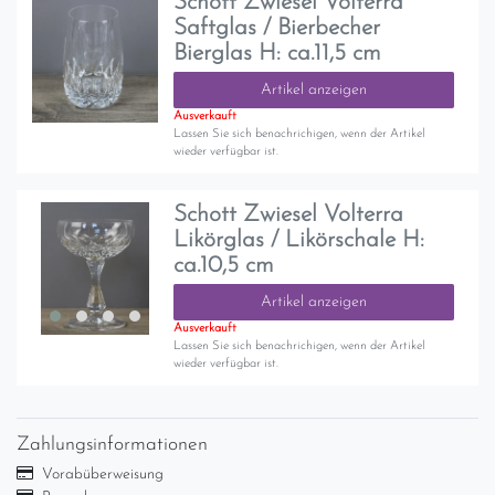
Schott Zwiesel Volterra
Saftglas / Bierbecher
Bierglas H: ca.11,5 cm
Artikel anzeigen
Ausverkauft
Lassen Sie sich benachrichigen, wenn der Artikel
wieder verfügbar ist.
Schott Zwiesel Volterra
Likörglas / Likörschale H:
ca.10,5 cm
Artikel anzeigen
Ausverkauft
Lassen Sie sich benachrichigen, wenn der Artikel
wieder verfügbar ist.
Zahlungsinformationen
Vorabüberweisung