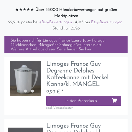
★★★★★
Über 55.000 Händlerbewertungen auf großen
Marktplätzen
99,9 % positiv bei
eBay-Bewertungen
· 4,9/5 bei
Etsy-Bewertungen
·
Stand Juli 2026
Sie haben sich für
Limoges France Laure Japy Potager
Milchkännchen Milchgießer Sahnegießer
interessiert.
Weitere Artikel aus dieser Serie finden Sie hier:
Limoges France Guy
Degrenne Delphes
Kaffeekanne mit Deckel
Kanne/kl. MANGEL
9,99 € *
In den Warenkorb
zzgl.
Versandkosten
Limoges France Guy