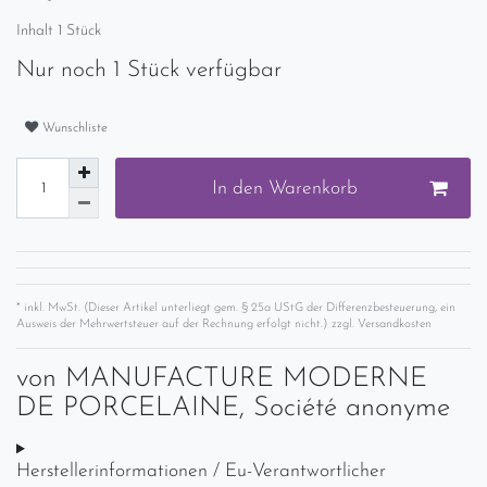
Inhalt
1
Stück
Nur noch 1 Stück verfügbar
Wunschliste
In den Warenkorb
* inkl. MwSt. (Dieser Artikel unterliegt gem. § 25a UStG der Differenzbesteuerung, ein
Ausweis der Mehrwertsteuer auf der Rechnung erfolgt nicht.) zzgl.
Versandkosten
von
MANUFACTURE MODERNE
DE PORCELAINE, Société anonyme
Herstellerinformationen / Eu-Verantwortlicher