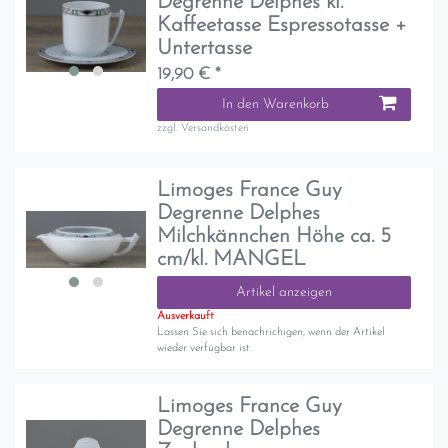
Degrenne Delphes kl.
Kaffeetasse Espressotasse +
Untertasse
19,90 € *
In den Warenkorb
zzgl.
Versandkosten
Limoges France Guy
Degrenne Delphes
Milchkännchen Höhe ca. 5
cm/kl. MANGEL
Artikel anzeigen
Ausverkauft
Lassen Sie sich benachrichigen, wenn der Artikel
wieder verfügbar ist.
Limoges France Guy
Degrenne Delphes