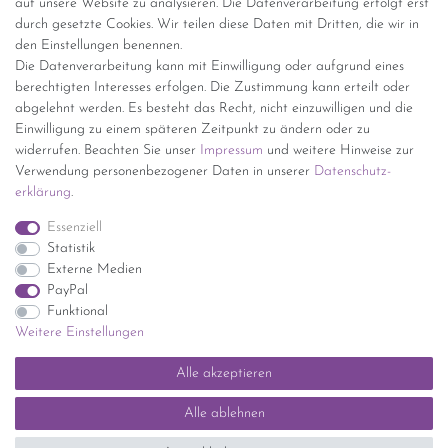
auf unsere Website zu analysieren. Die Datenverarbeitung erfolgt erst
(innerhalb Deutschlands)
durch gesetzte Cookies. Wir teilen diese Daten mit Dritten, die wir in
den Einstellungen benennen.
kostenfreie Lieferung ab 150 Euro Warenwert (innerhalb
Die Datenverarbeitung kann mit Einwilligung oder aufgrund eines
Deutschlands)
berechtigten Interesses erfolgen. Die Zustimmung kann erteilt oder
Übersicht Internationale Versandkosten
abgelehnt werden. Es besteht das Recht, nicht einzuwilligen und die
Wir kaufen an
Einwilligung zu einem späteren Zeitpunkt zu ändern oder zu
widerrufen. Beachten Sie unser
Impressum
und weitere Hinweise zur
Sie haben zuviel Porzellan im Schrank? Gerne kaufen wir dieses an.
Verwendung personenbezogener Daten in unserer
Daten­schutz­
Einfach unverbindliches Angebot anfordern.
erklärung
.
*Endpreis inkl. MwSt. (Dieser Artikel unterliegt gem. § 25a
Essenziell
UStG der Differenzbesteuerung, ein Ausweis der
Statistik
Mehrwertsteuer auf der Rechnung erfolgt nicht.)
Externe Medien
PayPal
Funktional
Weitere Einstellungen
Impressum
Daten­schutz­erklärung
AGB
Widerrufs­recht
Alle akzeptieren
Kontakt
Vertrag widerrufen
Alle ablehnen
SEHR GUT
(5 / 5)