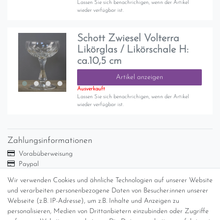
Lassen Sie sich benachrichigen, wenn der Artikel
wieder verfügbar ist.
Schott Zwiesel Volterra
Likörglas / Likörschale H:
ca.10,5 cm
Artikel anzeigen
Ausverkauft
Lassen Sie sich benachrichigen, wenn der Artikel
wieder verfügbar ist.
Zahlungsinformationen
Vorabüberweisung
Paypal
Abholung
Wir verwenden Cookies und ähnliche Technologien auf unserer Website
und verarbeiten personenbezogene Daten von Besucher:innen unserer
Versandinformationen
Webseite (z.B. IP-Adresse), um z.B. Inhalte und Anzeigen zu
personalisieren, Medien von Drittanbietern einzubinden oder Zugriffe
Versand per GLS (6,90 Euro) oder DHL (8,49 Euro ) inkl. MwSt.