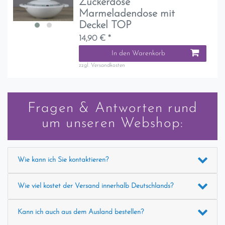
Zuckerdose
Marmeladendose mit
Deckel TOP
14,90 € *
In den Warenkorb
zzgl.
Versandkosten
Fragen & Antworten rund
um unseren Webshop:
Wie kann ich Sie kontaktieren?
Wie viel kostet der Versand innerhalb Deutschlands?
Kann ich auch aus dem Ausland bestellen?