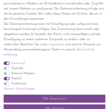
personalisieren, Medien von Drittanbietern einzubinden oder Zugriffe
Versand per GLS (6,90 Euro) oder DHL (8,49 Euro ) inkl. MwSt.
auf unsere Website zu analysieren. Die Datenverarbeitung erfolgt erst
(innerhalb Deutschlands)
durch gesetzte Cookies. Wir teilen diese Daten mit Dritten, die wir in
den Einstellungen benennen.
kostenfreie Lieferung ab 150 Euro Warenwert (innerhalb
Die Datenverarbeitung kann mit Einwilligung oder aufgrund eines
Deutschlands)
berechtigten Interesses erfolgen. Die Zustimmung kann erteilt oder
Übersicht Internationale Versandkosten
abgelehnt werden. Es besteht das Recht, nicht einzuwilligen und die
Wir kaufen an
Einwilligung zu einem späteren Zeitpunkt zu ändern oder zu
widerrufen. Beachten Sie unser
Impressum
und weitere Hinweise zur
Sie haben zuviel Porzellan im Schrank? Gerne kaufen wir dieses an.
Verwendung personenbezogener Daten in unserer
Daten­schutz­
Einfach unverbindliches Angebot anfordern.
erklärung
.
*Endpreis inkl. MwSt. (Dieser Artikel unterliegt gem. § 25a
Essenziell
UStG der Differenzbesteuerung, ein Ausweis der
Statistik
Mehrwertsteuer auf der Rechnung erfolgt nicht.)
Externe Medien
PayPal
Funktional
Weitere Einstellungen
Impressum
Daten­schutz­erklärung
AGB
Widerrufs­recht
Alle akzeptieren
Kontakt
Vertrag widerrufen
Alle ablehnen