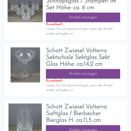
Schnapsglas / Stamperl im
Set Höhe: ca. 6 cm
Artikel anzeigen
Ausverkauft
Lassen Sie sich benachrichigen, wenn der Artikel
wieder verfügbar ist.
Schott Zwiesel Volterra
Sektschale Sektglas Sekt
Glas Höhe: ca.14,2 cm
Artikel anzeigen
Ausverkauft
Lassen Sie sich benachrichigen, wenn der Artikel
wieder verfügbar ist.
Schott Zwiesel Volterra
Saftglas / Bierbecher
Bierglas H: ca.11,5 cm
Artikel anzeigen