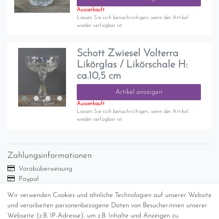
Ausverkauft
Lassen Sie sich benachrichigen, wenn der Artikel
wieder verfügbar ist.
Schott Zwiesel Volterra
Likörglas / Likörschale H:
ca.10,5 cm
Artikel anzeigen
Ausverkauft
Lassen Sie sich benachrichigen, wenn der Artikel
wieder verfügbar ist.
Zahlungsinformationen
Vorabüberweisung
Paypal
Abholung
Wir verwenden Cookies und ähnliche Technologien auf unserer Website
Versandinformationen
und verarbeiten personenbezogene Daten von Besucher:innen unserer
Webseite (z.B. IP-Adresse), um z.B. Inhalte und Anzeigen zu